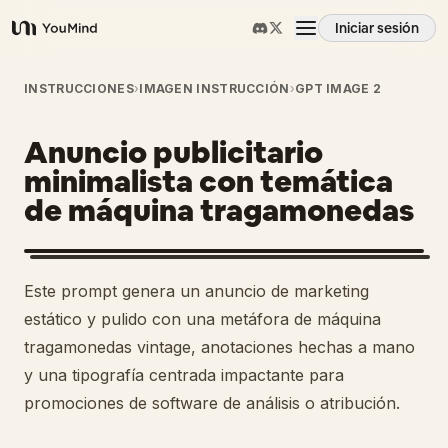
Iniciar sesión
YouMind
Resumen
INSTRUCCIONES
›
IMAGEN INSTRUCCIÓN
›
GPT IMAGE 2
Anuncio publicitario
Casos de uso
minimalista con temática
de máquina tragamonedas
Habilidades
Prompts
Este prompt genera un anuncio de marketing
estático y pulido con una metáfora de máquina
Precios
tragamonedas vintage, anotaciones hechas a mano
y una tipografía centrada impactante para
promociones de software de análisis o atribución.
Descargar