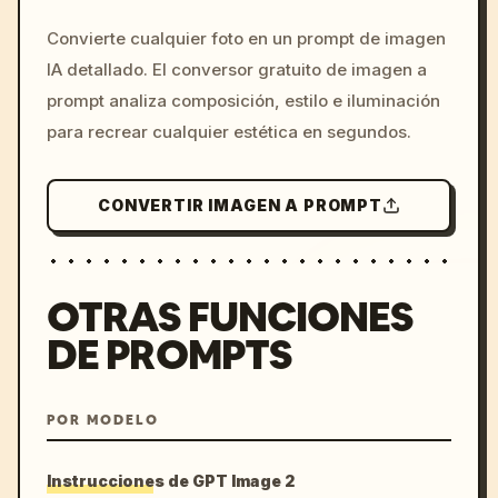
/imagine prompt: cinemati
Convierte cualquier foto en un prompt de imagen
c, cyberpunk sunset, neon
IA detallado. El conversor gratuito de imagen a
colors, 8k --v 6.0
prompt analiza composición, estilo e iluminación
para recrear cualquier estética en segundos.
CONVERTIR IMAGEN A PROMPT
OTRAS FUNCIONES
DE PROMPTS
POR MODELO
Instrucciones de GPT Image 2