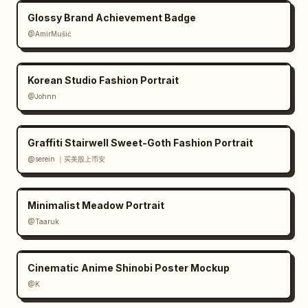
Glossy Brand Achievement Badge
@AmirMušić
Korean Studio Fashion Portrait
@Johnn
Graffiti Stairwell Sweet-Goth Fashion Portrait
@serein ｜买美股上币安
Minimalist Meadow Portrait
@Taaruk
Cinematic Anime Shinobi Poster Mockup
@K