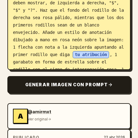
deben mostrar, de izquierda a derecha, "$", 
"$" y "?". Haz que el fondo del rodillo de la 
derecha sea rosa pálido, mientras que los dos 
primeros rodillos sean de un blanco 
envejecido. Añade un estilo de anotación 
dibujado a mano en rosa neón sobre la imagen: 
1 flecha con nota a la izquierda apuntando al 
primer rodillo que diga 
tu atribución
, 1 
garabato en forma de estrella sobre el 
rodillo con el signo de interrogación rosa, 1 
flecha desde el rodillo con el signo de 
interrogación hacia una nota rodeada a la 
GENERAR IMAGEN CON PROMPT
derecha que diga 
ingresos reales
, y 1 
flecha curva grande en la parte inferior 
izquierda apuntando hacia el área del cuerpo 
@amirmxt
del texto. Debajo de la máquina tragamonedas, 
A
Ver original
centra un párrafo corto en fuente sans-serif 
en negro que diga 
Mira qué campañas generan ingresos, no solo 
PUBLICADO
22 abr 2026