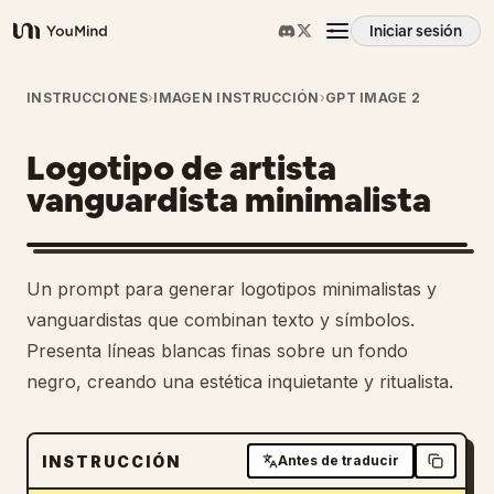
Iniciar sesión
YouMind
Resumen
INSTRUCCIONES
›
IMAGEN INSTRUCCIÓN
›
GPT IMAGE 2
Logotipo de artista
Casos de uso
vanguardista minimalista
Habilidades
Un prompt para generar logotipos minimalistas y
Prompts
vanguardistas que combinan texto y símbolos.
Presenta líneas blancas finas sobre un fondo
negro, creando una estética inquietante y ritualista.
Precios
Descargar
INSTRUCCIÓN
Antes de traducir