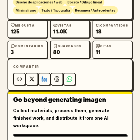
Diseño de aplicaciones / web
Boceto / Dibujo lineal
Minimalismo
Texto / Tipografía
Resumen / Antecedentes
ME GUSTA
VISTAS
COMPARTIDOS
125
11.0K
18
COMENTARIOS
GUARDADOS
CITAS
3
80
11
COMPARTIR
Go beyond generating imagen
Collect materials, process them, generate
finished work, and distribute it from one AI
workspace.