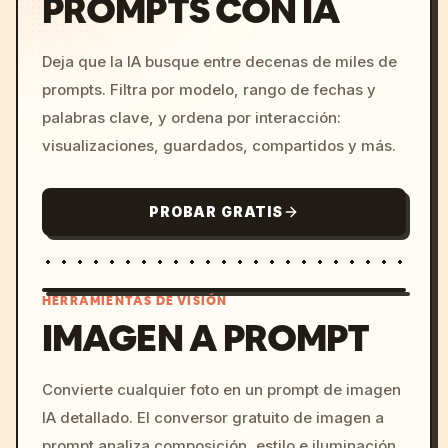
PROMPTS CON IA
Deja que la IA busque entre decenas de miles de
prompts. Filtra por modelo, rango de fechas y
palabras clave, y ordena por interacción:
visualizaciones, guardados, compartidos y más.
PROBAR GRATIS
HERRAMIENTAS DE VISIÓN
IMAGEN A PROMPT
/imagine prompt: cinemati
Convierte cualquier foto en un prompt de imagen
c, cyberpunk sunset, neon
IA detallado. El conversor gratuito de imagen a
colors, 8k --v 6.0
prompt analiza composición, estilo e iluminación