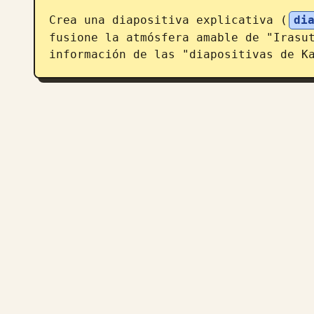
Crea una diapositiva explicativa (
di
fusione la atmósfera amable de "Irasut
información de las "diapositivas de K