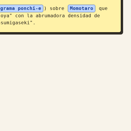
agrama ponchi-e
) sobre 
Momotaro
 que 
oya" con la abrumadora densidad de 
asumigaseki".