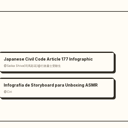
Japanese Civil Code Article 177 Infographic
@Saika Shiva(司馬彩花)@行政書士受験生
Infografía de Storyboard para Unboxing ASMR
@Ciri