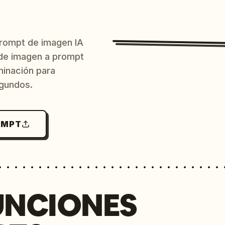
prompt de imagen IA
o de imagen a prompt
uminación para
egundos.
OMPT
UNCIONES