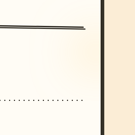
/imagine prompt: cinematic, cyberpunk s
unset, neon colors, 8k --v 6.0