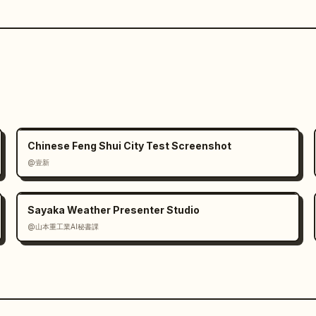
Chinese Feng Shui City Test Screenshot
@壹新
Sayaka Weather Presenter Studio
@山本重工業AI秘書課