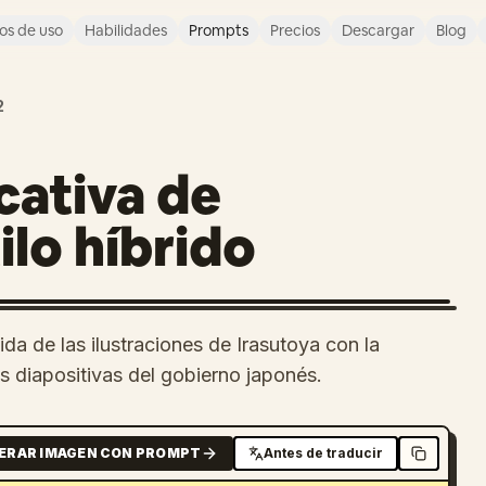
os de uso
Habilidades
Prompts
Precios
Descargar
Blog
2
cativa de
lo híbrido
da de las ilustraciones de Irasutoya con la
as diapositivas del gobierno japonés.
ERAR IMAGEN CON PROMPT
Antes de traducir