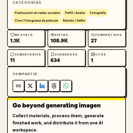
CATEGORÍAS
Publicación en redes sociales
Perfil / Avatar
Fotografía
Cine / Fotograma de película
Retrato / Selfie
ME GUSTA
VISTAS
COMPARTIDOS
1.1K
108.9K
27
COMENTARIOS
GUARDADOS
CITAS
11
634
1
COMPARTIR
Go beyond generating imagen
Collect materials, process them, generate
finished work, and distribute it from one AI
workspace.