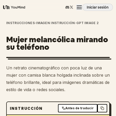
Iniciar sesión
YouMind
Resumen
INSTRUCCIONES
›
IMAGEN INSTRUCCIÓN
›
GPT IMAGE 2
Mujer melancólica mirando
Casos de uso
su teléfono
Habilidades
Un retrato cinematográfico con poca luz de una
Prompts
mujer con camisa blanca holgada inclinada sobre un
teléfono brillante, ideal para imágenes dramáticas de
estilo de vida o redes sociales.
Precios
Descargar
INSTRUCCIÓN
Antes de traducir