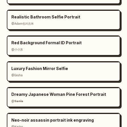
Realistic Bathroom Selfie Portrait
@Adam也叫吉米
Red Background Formal ID Portrait
@小小东
Luxury Fashion Mirror Selfie
@Eesha
Dreamy Japanese Woman Pine Forest Portrait
@𝗦𝗮𝗻𝗶𝗮
Neo-noir assassin portrait ink engraving
@Karlos