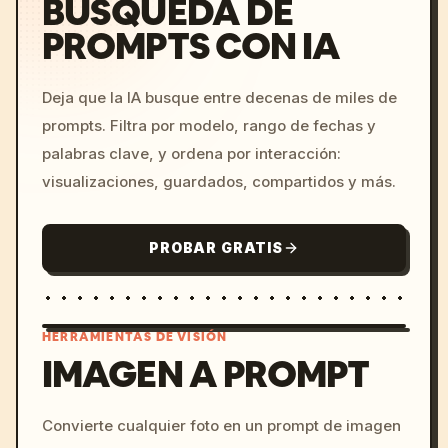
BÚSQUEDA DE
PROMPTS CON IA
Deja que la IA busque entre decenas de miles de
prompts. Filtra por modelo, rango de fechas y
palabras clave, y ordena por interacción:
visualizaciones, guardados, compartidos y más.
PROBAR GRATIS
HERRAMIENTAS DE VISIÓN
IMAGEN A PROMPT
/imagine prompt: cinemati
Convierte cualquier foto en un prompt de imagen
c, cyberpunk sunset, neon