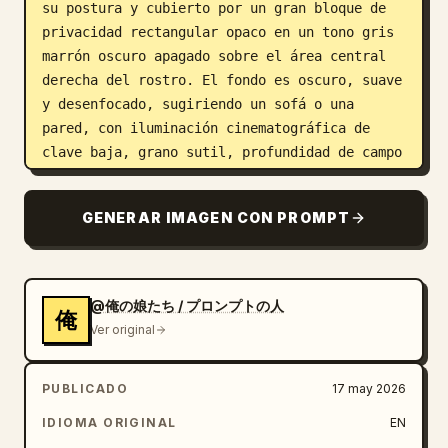
su postura y cubierto por un gran bloque de 
privacidad rectangular opaco en un tono gris 
marrón oscuro apagado sobre el área central 
derecha del rostro. El fondo es oscuro, suave 
y desenfocado, sugiriendo un sofá o una 
pared, con iluminación cinematográfica de 
clave baja, grano sutil, profundidad de campo 
reducida, tonos de piel realistas y una 
atmósfera melancólica y tranquila. Usa una 
GENERAR IMAGEN CON PROMPT
composición vertical con una relación de 
aspecto de 
9:16
, sin texto visible, sin 
marcas de agua y sin objetos adicionales.
@俺の娘たち / プロンプトの人
俺
Ver original
PUBLICADO
17 may 2026
IDIOMA ORIGINAL
EN