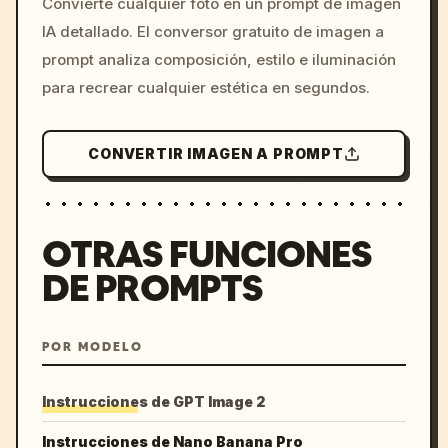
Convierte cualquier foto en un prompt de imagen
c, cyberpunk sunset, neon
IA detallado. El conversor gratuito de imagen a
colors, 8k --v 6.0
prompt analiza composición, estilo e iluminación
para recrear cualquier estética en segundos.
CONVERTIR IMAGEN A PROMPT
OTRAS FUNCIONES
DE PROMPTS
POR MODELO
Instrucciones de GPT Image 2
Instrucciones de Nano Banana Pro