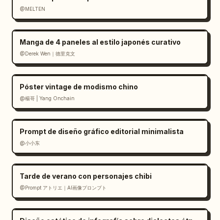
@MELTEN
Manga de 4 paneles al estilo japonés curativo
@Derek Wen｜德里克文
Póster vintage de modismo chino
@楊哥 | Yang Onchain
Prompt de diseño gráfico editorial minimalista
@小小东
Tarde de verano con personajes chibi
@Prompt アトリエ｜AI画像プロンプト