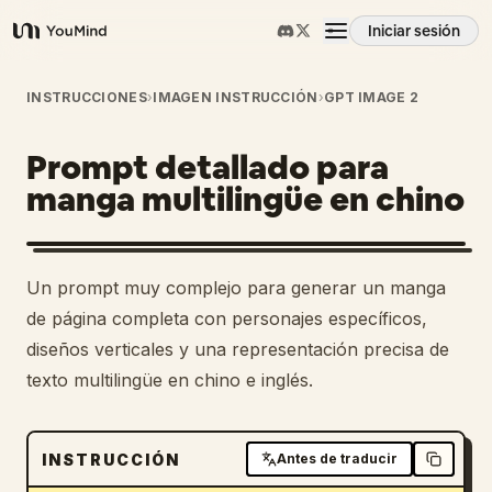
Iniciar sesión
YouMind
Resumen
INSTRUCCIONES
›
IMAGEN INSTRUCCIÓN
›
GPT IMAGE 2
Prompt detallado para
Casos de uso
manga multilingüe en chino
Habilidades
Un prompt muy complejo para generar un manga
Prompts
de página completa con personajes específicos,
diseños verticales y una representación precisa de
texto multilingüe en chino e inglés.
Precios
Descargar
INSTRUCCIÓN
Antes de traducir