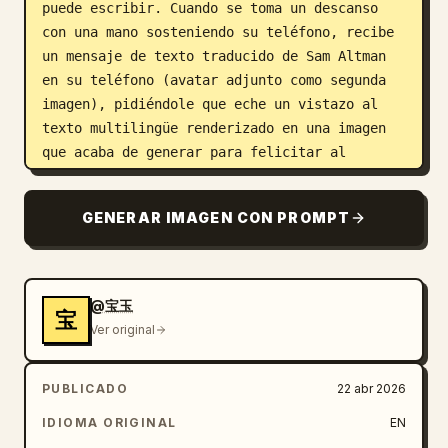
puede escribir. Cuando se toma un descanso 
con una mano sosteniendo su teléfono, recibe 
un mensaje de texto traducido de Sam Altman 
en su teléfono (avatar adjunto como segunda 
imagen), pidiéndole que eche un vistazo al 
texto multilingüe renderizado en una imagen 
que acaba de generar para felicitar al 
equipo, ya que Sam solo sabe inglés. Sin 
embargo, hazlo divertido haciendo que Boyuan 
GENERAR IMAGEN CON PROMPT
se enfurezca (estilo manga típico) al final 
al ver que la imagen generada por Sam 
contiene la frase "稳稳地接住你" en la 
ubicación central de una imagen por lo demás 
@宝玉
宝
perfectamente renderizada que se usa para 
Ver original
felicitar al equipo, porque esta frase se ha 
convertido en un meme como una oración en 
PUBLICADO
22 abr 2026
chino poco natural pero divertida que a GPT 
le gusta usar en el internet chino. Boyuan 
IDIOMA ORIGINAL
EN
debería enfurecerse diciendo "¡Dios! 