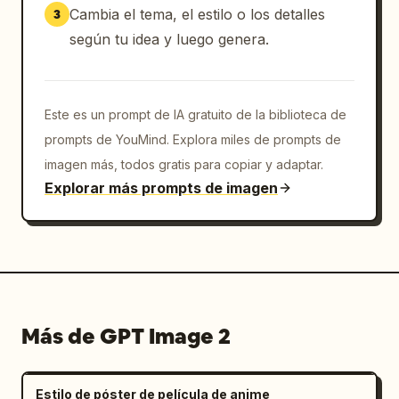
profesional de una página física en un libro 
Cambia el tema, el estilo o los detalles
3
de manga. En la esquina inferior derecha del 
según tu idea y luego genera.
póster hay un pequeño "El chino ultra pequeño 
también es claramente legible:" con un 
párrafo de chino mucho más pequeño que 
comienza con "(Esta es una prueba de tamaño 
Este es un prompt de IA gratuito de la biblioteca de
de fuente ultra pequeño) Wuxi es la ciudad 
prompts de YouMind. Explora miles de prompts de
natal del autor, así que hice este póster, y 
imagen más, todos gratis para copiar y adaptar.
el chino finalmente está arreglado. ¡Hace 
Explorar más prompts de imagen
muchos años que no voy a casa, realmente 
quiero comer cangrejos peludos!" (ultra 
pequeño).
Más de GPT Image 2
Estilo de póster de película de anime