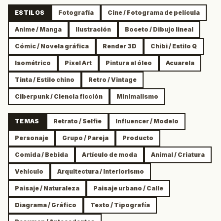
ESTILOS
Fotografía
Cine / Fotograma de película
Anime / Manga
Ilustración
Boceto / Dibujo lineal
Cómic / Novela gráfica
Render 3D
Chibi / Estilo Q
Isométrico
Pixel Art
Pintura al óleo
Acuarela
Tinta / Estilo chino
Retro / Vintage
Ciberpunk / Ciencia ficción
Minimalismo
TEMAS
Retrato / Selfie
Influencer / Modelo
Personaje
Grupo / Pareja
Producto
Comida / Bebida
Artículo de moda
Animal / Criatura
Vehículo
Arquitectura / Interiorismo
Paisaje / Naturaleza
Paisaje urbano / Calle
Diagrama / Gráfico
Texto / Tipografía