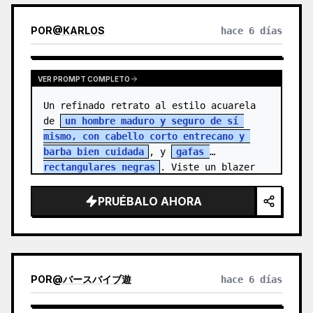
POR
@
KARLOS
hace 6 días
VER PROMPT COMPLETO
Un refinado retrato al estilo acuarela 
de 
un hombre maduro y seguro de sí 
mismo, con cabello corto entrecano y 
barba bien cuidada
, y 
gafas 
rectangulares negras
. Viste un blazer 
color c…
PRUÉBALO AHORA
POR
@
バースバイブ遊
hace 6 días