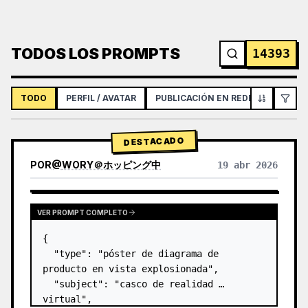
TODOS LOS PROMPTS
14393
TODO
PERFIL / AVATAR
PUBLICACIÓN EN REDES SOCIALES
DESTACADO
POR
@
WORY＠ホッピング中
19 abr 2026
VER PROMPT COMPLETO
{

  "type": "póster de diagrama de 
producto en vista explosionada",

  "subject": "casco de realidad 
virtual",
