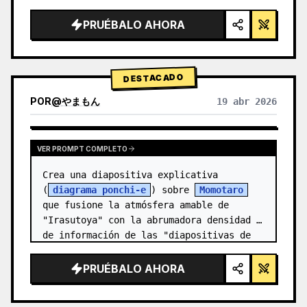
  "style": "renderizado 3D limpio de 
alta tecnología, iluminación de estudio, 
PRUÉBALO AHORA
detalles brillantes",

  "background": "{argument 
name=\"background color…
DESTACADO
POR
@
やまもん
19 abr 2026
VER RESULTADOS DE OTROS MODELOS
VER PROMPT COMPLETO
Crea una diapositiva explicativa 
(
diagrama ponchi-e
) sobre 
Momotaro
que fusione la atmósfera amable de 
"Irasutoya" con la abrumadora densidad 
de información de las "diapositivas de 
Kasumigase…
PRUÉBALO AHORA