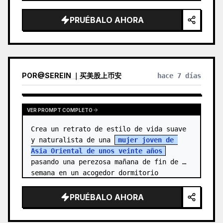
protagonista es una joven alegre, 
{argument name="character name" de…
PRUÉBALO AHORA
POR
@
SEREIN ｜买美股上币安
hace 7 días
VER PROMPT COMPLETO
Crea un retrato de estilo de vida suave 
y naturalista de una 
mujer joven de 
Asia Oriental de unos veinte años
pasando una perezosa mañana de fin de 
semana en un acogedor dormitorio 
vintage. Ella está de pie cen…
PRUÉBALO AHORA