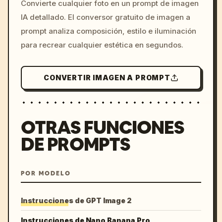
Convierte cualquier foto en un prompt de imagen
c, cyberpunk sunset, neon
IA detallado. El conversor gratuito de imagen a
colors, 8k --v 6.0
prompt analiza composición, estilo e iluminación
para recrear cualquier estética en segundos.
CONVERTIR IMAGEN A PROMPT
OTRAS FUNCIONES
DE PROMPTS
POR MODELO
Instrucciones de GPT Image 2
Instrucciones de Nano Banana Pro