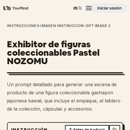
Iniciar sesión
YouMind
Resumen
INSTRUCCIONES
›
IMAGEN INSTRUCCIÓN
›
GPT IMAGE 2
Exhibitor de figuras
Casos de uso
coleccionables Pastel
NOZOMU
Habilidades
Prompts
Un prompt detallado para generar una escena de
producto de una figura coleccionable gashapon
Precios
japonesa kawaii, que incluye el empaque, el tablero
de la colección, cápsulas y accesorios.
Descargar
INSTRUCCIÓN
Antes de traducir