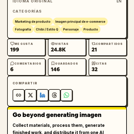
IDIOMA ORIGINAL
EN
CATEGORÍAS
Fondo y accesorios: Detrás de la figura hay 
una máquina expendedora de cápsulas en color 
Marketing de producto
Imagen principal de e-commerce
verde azulado y transparente, llena con 
Fotografía
Chibi / Estilo Q
Personaje
Producto
exactamente 8 cápsulas visibles en tonos 
pastel: 2 verde azulado, 2 azul pálido, 2 
ME GUSTA
VISTAS
COMPARTIDOS
199
24.8K
21
lavanda, 1 blanca y 1 rosa. En el letrero 
izquierdo de la máquina, incluye el texto 
“NOZOMU”, “Capsule Figure”, “Mini 
COMENTARIOS
GUARDADOS
CITAS
6
146
32
Collection”, “全5種” y “1回 400円” en color 
verde azulado, con pequeñas decoraciones de 
COMPARTIR
estrellas pálidas. Muestra un dial de monedas 
y una ranura para monedas en la parte 
inferior izquierda de la máquina.

Go beyond generating imagen
Tablero de información derecho: Añade un 
tablero de línea de productos titulado 
Collect materials, process them, generate
“NOZOMU Mini Collection” con un borde 
finished work, and distribute it from one AI