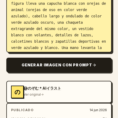
figura lleva una capucha blanca con orejas de 
animal (orejas de oso en color verde 
azulado), cabello largo y ondulado de color 
verde azulado oscuro, una chaqueta 
extragrande del mismo color, un vestido 
blanco con volantes, detalles de lazos, 
calcetines blancos y zapatillas deportivas en 
verde azulado y blanco. Una mano levanta la 
capucha cerca de la oreja, el otro brazo se 
extiende ligeramente hacia afuera. Coloca un 
GENERAR IMAGEN CON PROMPT
desenfoque gris suave y cuadrado sobre el 
rostro, como si estuviera intencionalmente 
censurado o sin revelar.

@のぞむ＊AIイラスト
の
Base de exhibición: Pedestal circular de 
Ver original
acrílico transparente con borde impreso en 
verde azulado, pequeños adornos ornamentales, 
PUBLICADO
14 jun 2026
un icono de lazo y el texto 
NOZOMU
 centrado 
en la parte frontal.
