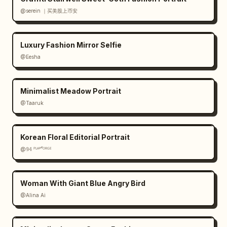
estilo comercial tierno, superficies 
@serein ｜买美股上币安
brillantes y limpias, bokeh suave, estética 
kawaii pastel, alto nivel de detalle, sin 
Luxury Fashion Mirror Selfie
sombras duras.

@Eesha
Restricciones: Mantén todo el texto visible 
nítido y legible. Usa exactamente 5 variantes 
Minimalist Meadow Portrait
de línea en el tablero y exactamente 8 
@Taaruk
cápsulas dentro de la máquina. No añadas 
personajes adicionales, variantes de producto 
extra, marcas de agua, logotipos de marcas 
Korean Floral Editorial Portrait
reales ni texto adicional más allá del 
@𝟡𝟜 ᴾᴸᴬʸᶠᴼᴿᴳᴱ
empaque y las etiquetas descritas.
Woman With Giant Blue Angry Bird
@Alina Ai