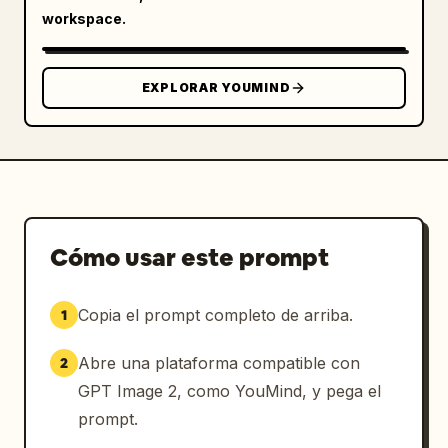
redondeado en verde azulado y una pequeña 
workspace.
insignia que dice “全5種”. El tablero contiene 
exactamente 5 variantes coleccionables en una 
cuadrícula de 2 filas: 1 Estándar, 2 
EXPLORAR YOUMIND
Sonriente, 3 Pose sentada, 4 Color especial 
con una pequeña insignia rosa de “New”, y 5 
Secreto mostrado como una silueta negra con 
un signo de interrogación y una pequeña 
insignia de “Premium Rare”. Los rostros de 
las dos primeras variantes también deben 
estar cubiertos por desenfoques cuadrados de 
Cómo usar este prompt
color gris suave; los otros rostros chibi 
visibles pueden ser rostros de anime 
Copia el prompt completo de arriba.
1
detallados.

Abre una plataforma compatible con
2
Detalles del primer plano: En la parte 
inferior izquierda, coloca un pequeño folleto 
GPT Image 2, como YouMind, y pega el
plegado o minicatálogo con el título “NOZOMU 
prompt.
Mini Collection” y la misma ilustración del 