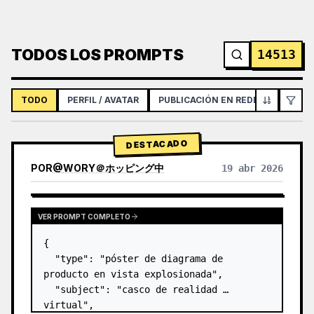
TODOS LOS PROMPTS
14513
TODO
PERFIL / AVATAR
PUBLICACIÓN EN REDES SOCIALES
DESTACADO
POR
@
WORY＠ホッピング中
19 abr 2026
VER PROMPT COMPLETO
{

  "type": "póster de diagrama de 
producto en vista explosionada",

  "subject": "casco de realidad 
virtual",
