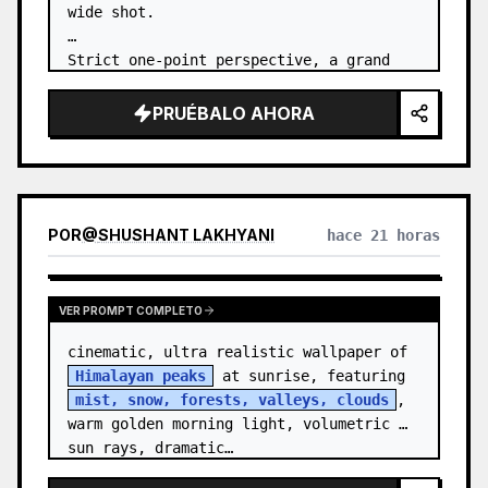
wide shot.

Strict one-point perspective, a grand 
heavenly staircase paved with light 
golden jade, passing through the sea of 
PRUÉBALO AHORA
clouds from the bottom…
POR
@
SHUSHANT LAKHYANI
hace 21 horas
VER PROMPT COMPLETO
cinematic, ultra realistic wallpaper of 
Himalayan peaks
 at sunrise, featuring 
mist, snow, forests, valleys, clouds
, 
warm golden morning light, volumetric 
sun rays, dramatic…