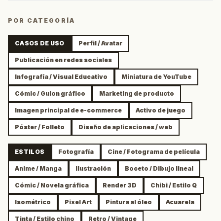
POR CATEGORÍA
CASOS DE USO
Perfil / Avatar
Publicación en redes sociales
Infografía / Visual Educativo
Miniatura de YouTube
Cómic / Guion gráfico
Marketing de producto
Imagen principal de e-commerce
Activo de juego
Póster / Folleto
Diseño de aplicaciones / web
ESTILOS
Fotografía
Cine / Fotograma de película
Anime / Manga
Ilustración
Boceto / Dibujo lineal
Cómic / Novela gráfica
Render 3D
Chibi / Estilo Q
Isométrico
Pixel Art
Pintura al óleo
Acuarela
Tinta / Estilo chino
Retro / Vintage