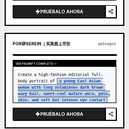
PRUÉBALO AHORA
POR
@
SEREIN ｜买美股上币安
anteayer
VER PROMPT COMPLETO
Create a high-fashion editorial full-
body portrait of 
a young East Asian 
woman with long voluminous dark brown 
wavy hair, sweet-cool mature aura, pale 
skin, and soft but intense eye contact
standing in an aband…
PRUÉBALO AHORA