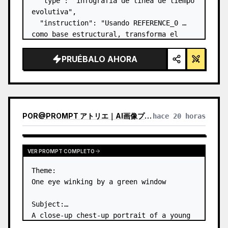
  "type": "infografía de línea de tiempo 
evolutiva",

  "instruction": "Usando REFERENCE_0 
como base estructural, transforma el 
diseño vectorial plano en una infografía 
3D altamente realista. Reemplaza las 
PRUÉBALO AHORA
rampas lisas por escalones de piedra 
definidos y mejo…
POR
@
PROMPT アトリエ｜AI画像プロンプト
hace 20 horas
VER PROMPT COMPLETO
Theme:

One eye winking by a green window

Subject:

A close-up chest-up portrait of a young 
woman wearing a 
white lace-trimmed 