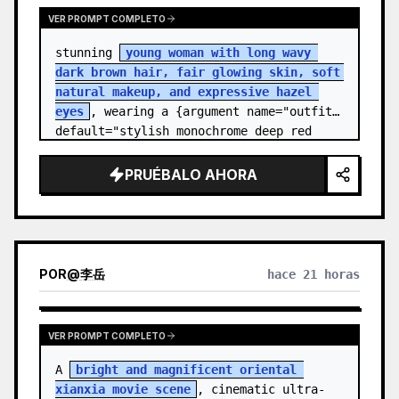
VER PROMPT COMPLETO
stunning 
young woman with long wavy 
dark brown hair, fair glowing skin, soft 
natural makeup, and expressive hazel 
eyes
, wearing a {argument name="outfit" 
default="stylish monochrome deep red 
streetwear outfit consisting of a…
PRUÉBALO AHORA
POR
@
李岳
hace 21 horas
VER PROMPT COMPLETO
A 
bright and magnificent oriental 
xianxia movie scene
, cinematic ultra-