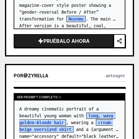
magazine-cover style poster showing a 
“gender-reversal Before / After” 
transformation for 
Nozomu
. The main 
After version is a beautiful, cool, 
androgynous anime boy who preserves…
PRUÉBALO AHORA
POR
@
ZYRELLA
anteayer
VER PROMPT COMPLETO
A dreamy cinematic portrait of a 
beautiful young woman with 
long, wavy 
golden-blonde hair
, wearing a 
cream-
beige oversized shirt
 and a {argument 
name="accessory" default="black leather…