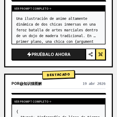
VER PROMPT COMPLETO
Una ilustración de anime altamente 
dinámica de dos chicas inmersas en una 
feroz batalla de artes marciales dentro 
de un dojo de madera tradicional. En 
primer plano, una chica con {argument 
name="character 1 hair" default="cabello 
negro en un moño alto con cint…
PRUÉBALO AHORA
DESTACADO
POR
@
知识猫图解
19 abr 2026
VER PROMPT COMPLETO
{
