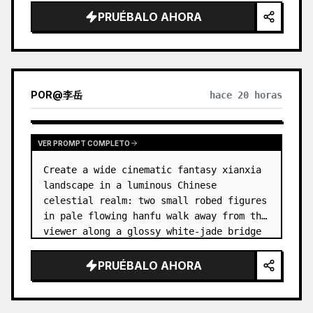
dress
 leaning her cheek on one hand and 
PRUÉBALO AHORA
smiling with one eye closed at a wooden 
table in a {argum…
POR
@
李岳
hace 20 horas
VER PROMPT COMPLETO
Create a wide cinematic fantasy xianxia 
landscape in a luminous Chinese 
celestial realm: two small robed figures 
in pale flowing hanfu walk away from the 
viewer along a glossy white-jade bridge 
toward an enormous ornate palace gate 
rising from a mirror-still l…
PRUÉBALO AHORA