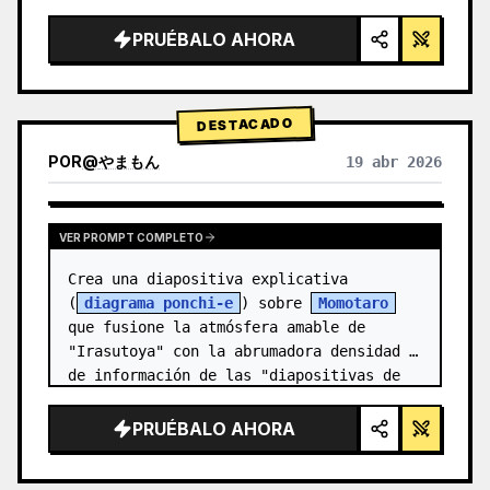
  "style": "renderizado 3D limpio de 
alta tecnología, iluminación de estudio, 
PRUÉBALO AHORA
detalles brillantes",

  "background": "{argument 
name=\"background color…
DESTACADO
POR
@
やまもん
19 abr 2026
VER RESULTADOS DE OTROS MODELOS
VER PROMPT COMPLETO
Crea una diapositiva explicativa 
(
diagrama ponchi-e
) sobre 
Momotaro
que fusione la atmósfera amable de 
"Irasutoya" con la abrumadora densidad 
de información de las "diapositivas de 
Kasumigase…
PRUÉBALO AHORA