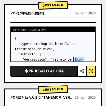
DESTACADO
POR
@
神经病不想好转
19 abr 2026
VER PROMPT COMPLETO
{

  "type": "mockup de interfaz de 
transmisión en vivo",

  "subject": {

    "description": "retrato de 
Elon 
Musk
, sonriendo, vistiendo una camiseta 
negra con un gráfico de esquema técnico 
PRUÉBALO AHORA
en blanco",

    "background":…
DESTACADO
POR
@
たねもみ 2.0 / TANEMOMI VER2.0
20 abr 2026