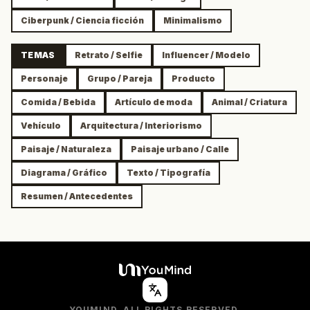
Ciberpunk / Ciencia ficción
Minimalismo
TEMAS
Retrato / Selfie
Influencer / Modelo
Personaje
Grupo / Pareja
Producto
Comida / Bebida
Artículo de moda
Animal / Criatura
Vehículo
Arquitectura / Interiorismo
Paisaje / Naturaleza
Paisaje urbano / Calle
Diagrama / Gráfico
Texto / Tipografía
Resumen / Antecedentes
YOUMIND. ALL RIGHTS RESERVED.