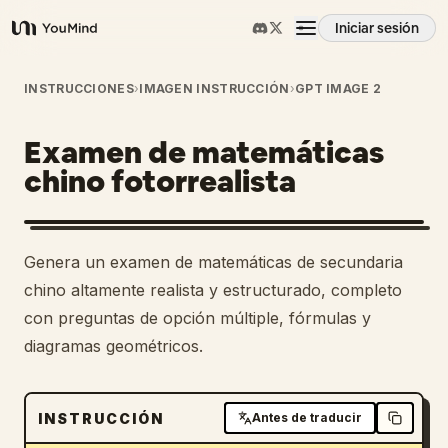
Iniciar sesión
YouMind
Resumen
INSTRUCCIONES
›
IMAGEN INSTRUCCIÓN
›
GPT IMAGE 2
Examen de matemáticas
Casos de uso
chino fotorrealista
Habilidades
Genera un examen de matemáticas de secundaria
Prompts
chino altamente realista y estructurado, completo
con preguntas de opción múltiple, fórmulas y
diagramas geométricos.
Precios
Descargar
INSTRUCCIÓN
Antes de traducir