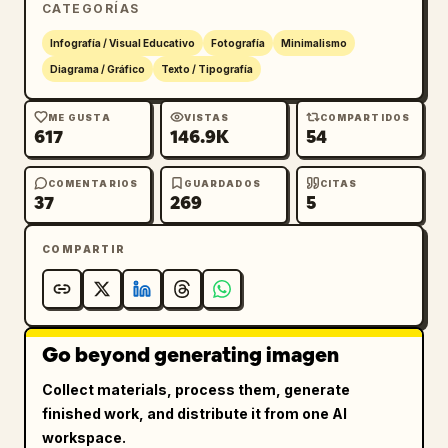
        "Geometría sólida",

CATEGORÍAS
        "Área de superficie lateral de un 
Infografía / Visual Educativo
Fotografía
Minimalismo
cono",

Diagrama / Gráfico
Texto / Tipografía
        "Gráfico de función trigonométrica"

      ],

ME GUSTA
VISTAS
COMPARTIDOS
      "diagrams": {

617
146.9K
54
        "count": 2,

        "descriptions": [

COMENTARIOS
GUARDADOS
CITAS
          "Un dibujo lineal en 3D de un cubo 
37
269
5
con líneas discontinuas internas ubicado 
junto a la pregunta 6.",

COMPARTIR
          "Un gráfico de coordenadas 
cartesianas en 2D que muestra una curva de 
onda sinusoidal parcial ubicado junto a la 
pregunta 8."

Go beyond generating imagen
        ]

      }

Collect materials, process them, generate
    },

finished work, and distribute it from one AI
    "footer": "
高一数学试卷 第 1 页 (共 4 页)
workspace.