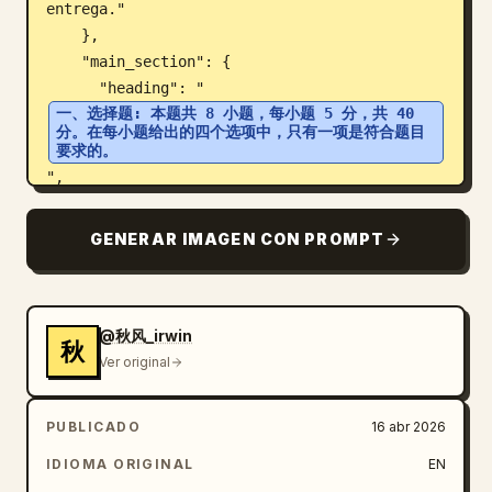
entrega."

    },

    "main_section": {

      "heading": "
一、选择题: 本题共 8 小题，每小题 5 分，共 40 
分。在每小题给出的四个选项中，只有一项是符合题目
要求的。
",

      "question_count": 8,

      "format": "Lista numerada del 1 al 8, 
GENERAR IMAGEN CON PROMPT
cada una con fórmulas matemáticas y 4 
opciones de respuesta (A, B, C, D).",

      "topics": [

        "Intersección de conjuntos",

@秋风_irwin
秋
        "Números complejos",

Ver original
        "Funciones monótonas crecientes",

        "Condiciones necesarias y 
PUBLICADO
16 abr 2026
suficientes",

IDIOMA ORIGINAL
EN
        "Vectores y trigonometría",
