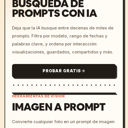
BÚSQUEDA DE
PROMPTS CON IA
Deja que la IA busque entre decenas de miles de
prompts. Filtra por modelo, rango de fechas y
palabras clave, y ordena por interacción:
visualizaciones, guardados, compartidos y más.
PROBAR GRATIS
HERRAMIENTAS DE VISIÓN
IMAGEN A PROMPT
/imagine prompt: cinemati
Convierte cualquier foto en un prompt de imagen
c, cyberpunk sunset, neon