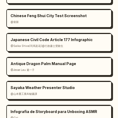
Chinese Feng Shui City Test Screenshot
@壹新
Japanese Civil Code Article 177 Infographic
@Saika Shiva(司馬彩花)@行政書士受験生
Antique Dragon Palm Manual Page
@Jesse Lau 遁一子
Sayaka Weather Presenter Studio
@山本重工業AI秘書課
Infografía de Storyboard para Unboxing ASMR
@Ciri