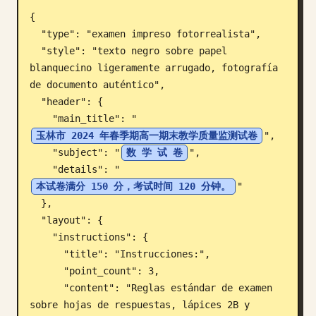
{

Blog
  "type": "examen impreso fotorrealista",

  "style": "texto negro sobre papel 
Actualizaciones
blanquecino ligeramente arrugado, fotografía 
de documento auténtico",

  "header": {

    "main_title": "
玉林市 2024 年春季期高一期末教学质量监测试卷
",

    "subject": "
数 学 试 卷
",

    "details": "
本试卷满分 150 分，考试时间 120 分钟。
"

  },

  "layout": {

    "instructions": {

      "title": "Instrucciones:",

      "point_count": 3,

      "content": "Reglas estándar de examen 
sobre hojas de respuestas, lápices 2B y 