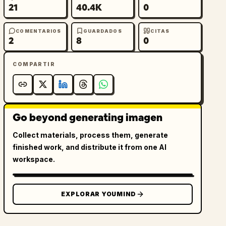
21
40.4K
0
COMENTARIOS
GUARDADOS
CITAS
2
8
0
COMPARTIR
Go beyond generating imagen
Collect materials, process them, generate
finished work, and distribute it from one AI
workspace.
EXPLORAR YOUMIND