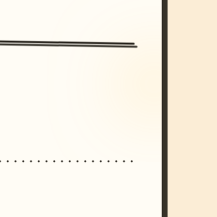
/imagine prompt: cinematic, cyberpunk s
unset, neon colors, 8k --v 6.0