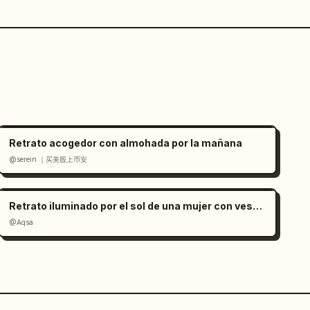
Retrato acogedor con almohada por la mañana
@serein ｜买美股上币安
Retrato iluminado por el sol de una mujer con vestido de satén rojo
@Aqsa