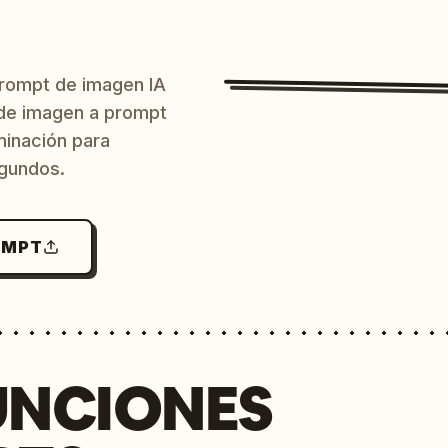
prompt de imagen IA
o de imagen a prompt
uminación para
egundos.
OMPT
UNCIONES