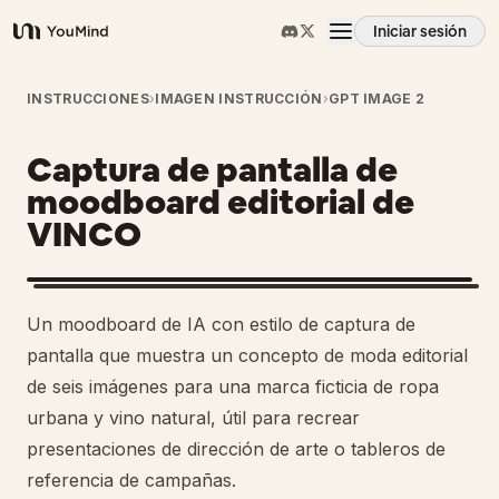
Iniciar sesión
YouMind
Resumen
INSTRUCCIONES
›
IMAGEN INSTRUCCIÓN
›
GPT IMAGE 2
Captura de pantalla de
Casos de uso
moodboard editorial de
VINCO
Habilidades
Prompts
Un moodboard de IA con estilo de captura de
pantalla que muestra un concepto de moda editorial
Precios
de seis imágenes para una marca ficticia de ropa
urbana y vino natural, útil para recrear
presentaciones de dirección de arte o tableros de
Descargar
referencia de campañas.