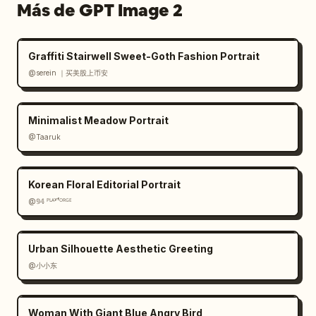
Más de GPT Image 2
Graffiti Stairwell Sweet-Goth Fashion Portrait
@serein ｜买美股上币安
Minimalist Meadow Portrait
@Taaruk
Korean Floral Editorial Portrait
@𝟡𝟜 ᴾᴸᴬʸᶠᴼᴿᴳᴱ
Urban Silhouette Aesthetic Greeting
@小小东
Woman With Giant Blue Angry Bird