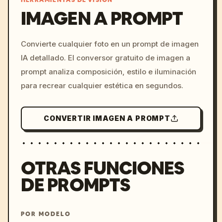
HERRAMIENTAS DE VISIÓN
IMAGEN A PROMPT
/imagine prompt: cinemati
Convierte cualquier foto en un prompt de imagen
c, cyberpunk sunset, neon
IA detallado. El conversor gratuito de imagen a
colors, 8k --v 6.0
prompt analiza composición, estilo e iluminación
para recrear cualquier estética en segundos.
CONVERTIR IMAGEN A PROMPT
OTRAS FUNCIONES
DE PROMPTS
POR MODELO