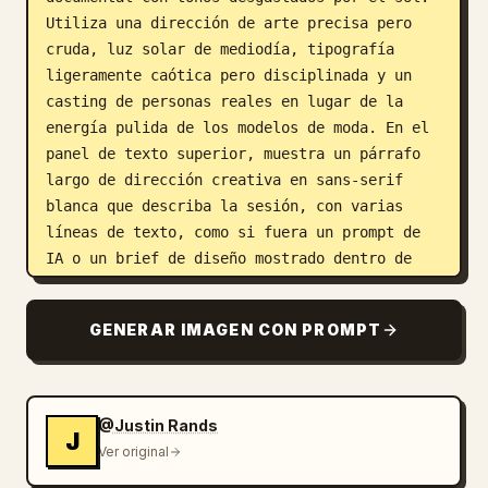
Utiliza una dirección de arte precisa pero 
cruda, luz solar de mediodía, tipografía 
ligeramente caótica pero disciplinada y un 
casting de personas reales en lugar de la 
energía pulida de los modelos de moda. En el 
panel de texto superior, muestra un párrafo 
largo de dirección creativa en sans-serif 
blanca que describa la sesión, con varias 
líneas de texto, como si fuera un prompt de 
IA o un brief de diseño mostrado dentro de 
una burbuja redondeada de color gris oscuro 
sobre un fondo casi negro. En la cuadrícula 
GENERAR IMAGEN CON PROMPT
de imágenes, incluye exactamente 6 mosaicos: 
el mosaico 1 muestra a un joven con una 
camiseta verde oliva extragrande descolorida 
y pantalones oscuros, de pie frente a un 
@Justin Rands
J
telón de fondo tipo póster blanquecino con la 
Ver original
marca 
VINCO
 en negrita, gráficos de código 