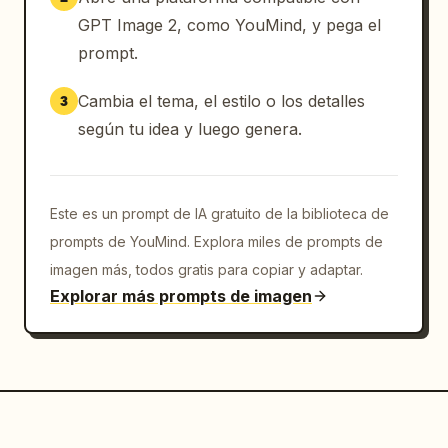
apagado y un acento amarillo verdoso 
GPT Image 2, como YouMind, y pega el
fluorescente repetido en pequeños detalles. 
prompt.
Incluye un marco de interfaz visible 
alrededor de la composición: un fondo oscuro 
Cambia el tema, el estilo o los detalles
3
tipo aplicación, la cuadrícula de imágenes 
según tu idea y luego genera.
inferior alineada a la izquierda y un botón 
gris redondeado de "Editar" cerca de la parte 
inferior izquierda, además de un pequeño 
icono circular cerca de la parte inferior 
Este es un prompt de IA gratuito de la biblioteca de
derecha, reforzando que se trata de una 
prompts de YouMind. Explora miles de prompts de
captura de pantalla de un moodboard generado 
imagen más, todos gratis para copiar y adaptar.
en lugar de un póster independiente y limpio.
Explorar más prompts de imagen