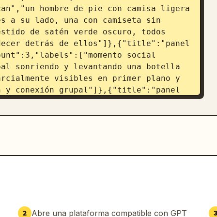
an","un hombre de pie con camisa ligera 
s a su lado, una con camiseta sin 
stido de satén verde oscuro, todos 
ecer detrás de ellos"]},{"title":"panel 
unt":3,"labels":["momento social 
al sonriendo y levantando una botella 
rcialmente visibles en primer plano y 
 y conexión grupal"]},{"title":"panel 
t":1,"labels":["toma destacada de una 
bierta de condensación, de pie sobre la 
el océano desenfocado al 
onment_elements":["techo de pérgola de 
stantes de bar con botellas","taburetes 
 cerca de la barandilla","horizonte 
t":5,"props":["vaso bajo con 
","botella de cerveza en la 
Abre una plataforma compatible con GPT
2