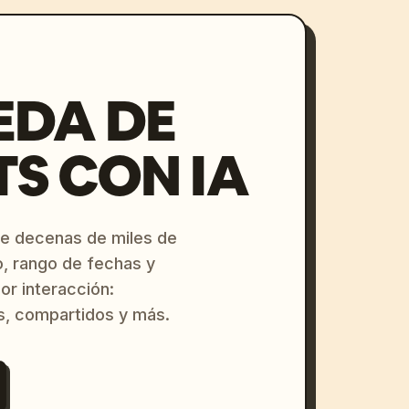
EDA DE
S CON IA
re decenas de miles de
o, rango de fechas y
or interacción:
s, compartidos y más.