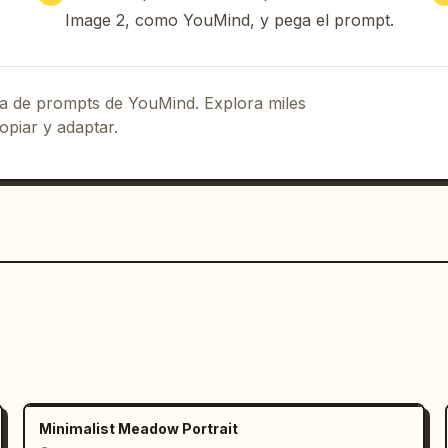
 la mesa","vela de mesa o pequeña luz 
Image 2, como YouMind, y pega el prompt.
ogo_overlay":"insignia blanca 
echa que contiene 
Pollo AI
 y 
 visual para un anuncio corto de 
eca de prompts de YouMind. Explora miles
 convierte en un momento social 
opiar y adaptar.
n el producto"}}
Minimalist Meadow Portrait