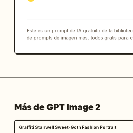
mano","botella de cerveza destacada en
en el fondo distante"]},"branding":{"l
redondeada en la esquina inferior der
GPT Image 2
","ad_purpose":"secuencia
Este es un prompt de IA gratuito de la bibliot
bebidas que muestra cómo la soledad se
de prompts de imagen más, todos gratis para c
compartido al atardecer, terminando e
Más de GPT Image 2
Graffiti Stairwell Sweet-Goth Fashion Portrait