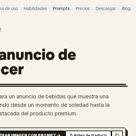
os de uso
Habilidades
Prompts
Precios
Descargar
Blog
2
 anuncio de
ecer
para un anuncio de bebidas que muestra una
esando desde un momento de soledad hasta la
stacada del producto premium.
ERAR IMAGEN CON PROMPT
Antes de traducir