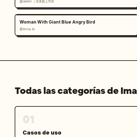
@serein ｜买美股上币安
Woman With Giant Blue Angry Bird
@Alina Ai
Todas las categorías de Im
01
Casos de uso