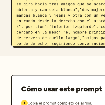
se gira hacia tres amigos que se acerc
abierta y camiseta blanca","dos mujere
mangas blanca y jeans y otra con un ve
entrando desde la derecha con el atard
3","position":"inferior izquierdo","co
cercano en la mesa","el hombre princip
de cerveza de cuello largo","amigos pa
borde derecho, sugiriendo conversación
4","position":"inferior derecho","coun
botella de 
Modelo Especial
 fría y cu
mesa de madera con el atardecer sobre 
fondo"]}]},"scene_details":
{"environment_elements_count":7,"envir
madera","luces de cadena colgantes","e
de bar","plantas de agave o tropicales
Cómo usar este prompt
oceánico","mesas y sillas de madera 
rústica"],"people_count":4,"props_coun
hielo","pequeño cuenco de snacks negro
Copia el prompt completo de arriba.
1