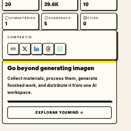
20
39.6K
10
COMENTARIOS
GUARDADOS
CITAS
1
5
0
COMPARTIR
Go beyond generating imagen
Collect materials, process them, generate
finished work, and distribute it from one AI
workspace.
EXPLORAR YOUMIND