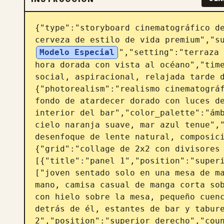
{"type":"storyboard cinematográfico de
cerveza de estilo de vida premium","s
Modelo Especial
","setting":"terraza 
hora dorada con vista al océano","time
social, aspiracional, relajada tarde 
{"photorealism":"realismo cinematográf
fondo de atardecer dorado con luces de
interior del bar","color_palette":"ámb
cielo naranja suave, mar azul tenue","
desenfoque de lente natural, composic
{"grid":"collage de 2x2 con divisores
[{"title":"panel 1","position":"super
["joven sentado solo en una mesa de ma
mano, camisa casual de manga corta sob
con hielo sobre la mesa, pequeño cuenc
detrás de él, estantes de bar y tabure
2","position":"superior derecho","coun