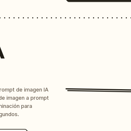
A
prompt de imagen IA
o de imagen a prompt
uminación para
egundos.