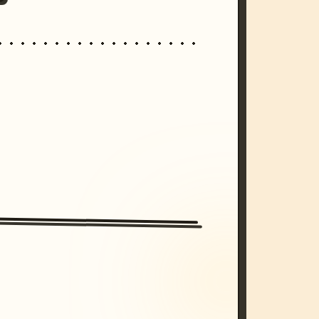
/imagine prompt: cinematic, cyberpunk s
unset, neon colors, 8k --v 6.0