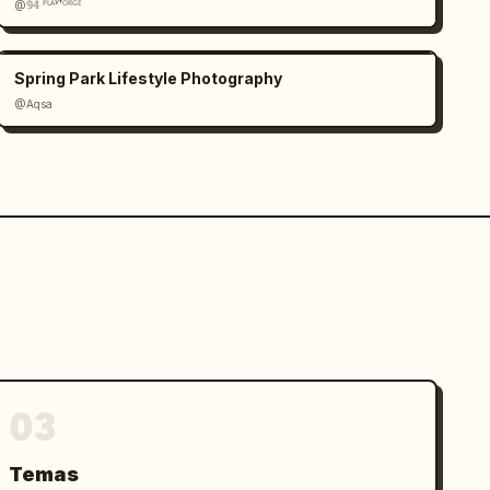
@𝟡𝟜 ᴾᴸᴬʸᶠᴼᴿᴳᴱ
Spring Park Lifestyle Photography
@Aqsa
03
Temas