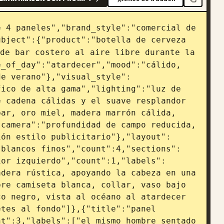
 4 paneles","brand_style":"comercial de 
ubject":{"product":"botella de cerveza 
de bar costero al aire libre durante la 
_of_day":"atardecer","mood":"cálido, 
de verano"},"visual_style":
ico de alta gama","lighting":"luz de 
 cadena cálidas y el suave resplandor 
ar, oro miel, madera marrón cálida, 
camera":"profundidad de campo reducida, 
ión estilo publicitario"},"layout":
 blancos finos","count":4,"sections":
ior izquierdo","count":1,"labels":
dera rústica, apoyando la cabeza en una 
re camiseta blanca, collar, vaso bajo 
o negro, vista al océano al atardecer 
tes al fondo"]},{"title":"panel 
t":3,"labels":["el mismo hombre sentado 