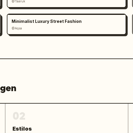
@Taaruk
Minimalist Luxury Street Fashion
@Aqsa
agen
02
Estilos