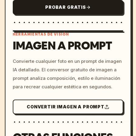
PROBAR GRATIS
HERRAMIENTAS DE VISIÓN
IMAGEN A PROMPT
/imagine prompt: cinemati
Convierte cualquier foto en un prompt de imagen
c, cyberpunk sunset, neon
IA detallado. El conversor gratuito de imagen a
colors, 8k --v 6.0
prompt analiza composición, estilo e iluminación
para recrear cualquier estética en segundos.
CONVERTIR IMAGEN A PROMPT