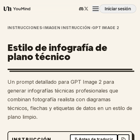
Iniciar sesión
YouMind
Resumen
INSTRUCCIONES
›
IMAGEN INSTRUCCIÓN
›
GPT IMAGE 2
Estilo de infografía de
Casos de uso
plano técnico
Habilidades
Un prompt detallado para GPT Image 2 para
Prompts
generar infografías técnicas profesionales que
combinan fotografía realista con diagramas
técnicos, flechas y etiquetas de datos en un estilo de
Precios
plano limpio.
Descargar
INSTRUCCIÓN
Antes de traducir