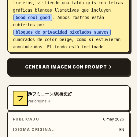
traseros, vistiendo una falda gris con letras 
gráficas blancas llamativas que incluyen 
Good cool good
. Ambos rostros están 
cubiertos por 
bloques de privacidad pixelados suaves
cuadrados de color beige, como si estuvieran 
anonimizados. El fondo está inclinado 
diagonalmente y contiene exactamente 14 
pequeños peatones dibujados como figuras 
GENERAR IMAGEN CON PROMPT
simples de palitos en negro, blanco, azul, 
naranja y rojo, además de exactamente 7 
elementos callejeros/señales visibles: un 
letrero rectangular azul y amarillo, un 
@フミコーン/髙橋史好
フ
letrero vertical blanco que dice “SUNDAY”, un 
Ver original
letrero azul pequeño, un letrero rosa que 
dice “CAFE”, una señal redonda de prohibido 
PUBLICADO
6 may 2026
estacionar, un letrero de tienda magenta con 
texto pequeño ilegible y un letrero cuadrado 
IDIOMA ORIGINAL
EN
naranja cerca de una escalera o puerta. 