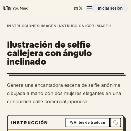
Iniciar sesión
YouMind
Resumen
INSTRUCCIONES
›
IMAGEN INSTRUCCIÓN
›
GPT IMAGE 2
Ilustración de selfie
Casos de uso
callejera con ángulo
inclinado
Habilidades
Prompts
Genera una encantadora escena de selfie anónima
dibujada a mano con dos mujeres elegantes en una
Precios
concurrida calle comercial japonesa.
Descargar
INSTRUCCIÓN
Antes de traducir