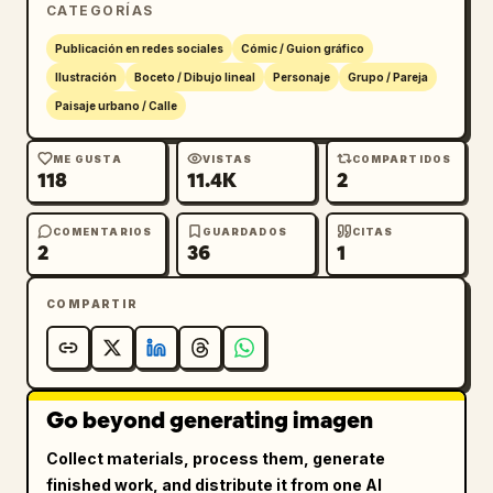
CATEGORÍAS
Utiliza mucho espacio en blanco, trazos 
enérgicos y garabateados, proporciones 
Publicación en redes sociales
Cómic / Guion gráfico
imperfectas, una encantadora textura de baja 
Ilustración
Boceto / Dibujo lineal
Personaje
Grupo / Pareja
fidelidad y una sensación de diario de viaje 
Paisaje urbano / Calle
editorial y lindo, manteniendo la imagen 
pulida e intencional.
ME GUSTA
VISTAS
COMPARTIDOS
118
11.4K
2
COMENTARIOS
GUARDADOS
CITAS
2
36
1
COMPARTIR
Go beyond generating imagen
Collect materials, process them, generate
finished work, and distribute it from one AI