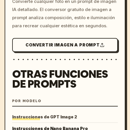
Convierte cualquier foto en un prompt de imagen
c, cyberpunk sunset, neon
IA detallado. El conversor gratuito de imagen a
colors, 8k --v 6.0
prompt analiza composición, estilo e iluminación
para recrear cualquier estética en segundos.
CONVERTIR IMAGEN A PROMPT
OTRAS FUNCIONES
DE PROMPTS
POR MODELO
Instrucciones de GPT Image 2
Instrucciones de Nano Banana Pro