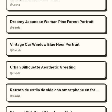
@Eesha
Dreamy Japanese Woman Pine Forest Portrait
@𝗦𝗮𝗻𝗶𝗮
Vintage Car Window Blue Hour Portrait
@Sairah
Urban Silhouette Aesthetic Greeting
@小小东
Retrato de estilo de vida con smartphone en formato RAW
@𝗦𝗮𝗻𝗶𝗮