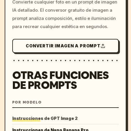
Convierte cualquier foto en un prompt de imagen
c, cyberpunk sunset, neon
IA detallado. El conversor gratuito de imagen a
colors, 8k --v 6.0
prompt analiza composición, estilo e iluminación
para recrear cualquier estética en segundos.
CONVERTIR IMAGEN A PROMPT
OTRAS FUNCIONES
DE PROMPTS
POR MODELO
Instrucciones de GPT Image 2
Instrucciones de Nano Banana Pro