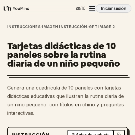
Iniciar sesión
YouMind
Resumen
INSTRUCCIONES
›
IMAGEN INSTRUCCIÓN
›
GPT IMAGE 2
Tarjetas didácticas de 10
Casos de uso
paneles sobre la rutina
diaria de un niño pequeño
Habilidades
Prompts
Genera una cuadrícula de 10 paneles con tarjetas
didácticas educativas que ilustran la rutina diaria de
Precios
un niño pequeño, con títulos en chino y preguntas
interactivas.
Descargar
INSTRUCCIÓN
Antes de traducir