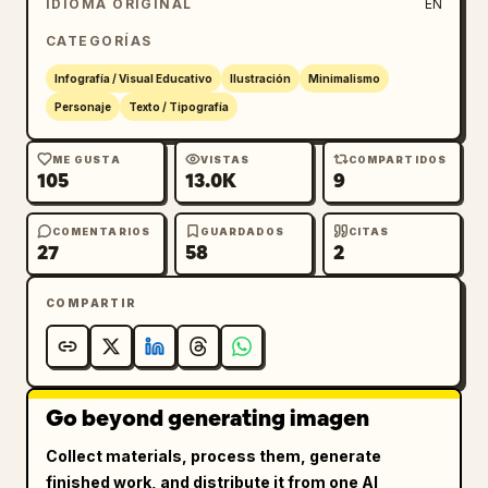
IDIOMA ORIGINAL
EN
"bebiendo de un vaso con boquilla", 
"question": "¿Dónde está el vaso?"},

CATEGORÍAS
    {"id": 7, "title": "宝宝吃饭啦", "scene": 
Infografía / Visual Educativo
Ilustración
Minimalismo
"comiendo arroz, babero de cerezas, bandeja", 
Personaje
Texto / Tipografía
"question": "¿Dónde está la cuchara?"},

    {"id": 8, "title": "宝宝在洗澡", "scene": 
ME GUSTA
VISTAS
COMPARTIDOS
"bañera, burbujas, patito de goma", 
105
13.0K
9
"question": "¿Dónde están las burbujas?"},

    {"id": 9, "title": "宝宝在看书", "scene": 
COMENTARIOS
GUARDADOS
CITAS
"leyendo un libro en un puf", "question": 
27
58
2
"¿Dónde está el libro?"},

    {"id": 10, "title": "宝宝睡觉啦", "scene": 
COMPARTIR
"durmiendo en la cama, ventana de noche", 
"question": "¿El bebé tiene los ojos 
cerrados?"}

  ]

Go beyond generating imagen
}
Collect materials, process them, generate
finished work, and distribute it from one AI