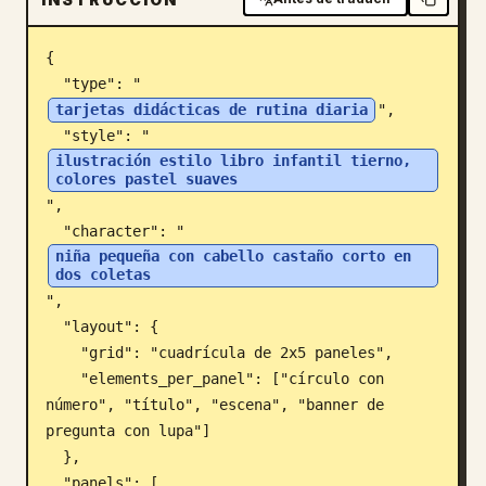
Blog
{

  "type": "
Actualizaciones
tarjetas didácticas de rutina diaria
",

  "style": "
ilustración estilo libro infantil tierno, 
colores pastel suaves
",

  "character": "
niña pequeña con cabello castaño corto en 
dos coletas
",

  "layout": {

    "grid": "cuadrícula de 2x5 paneles",

    "elements_per_panel": ["círculo con 
número", "título", "escena", "banner de 
pregunta con lupa"]

  },

  "panels": [
