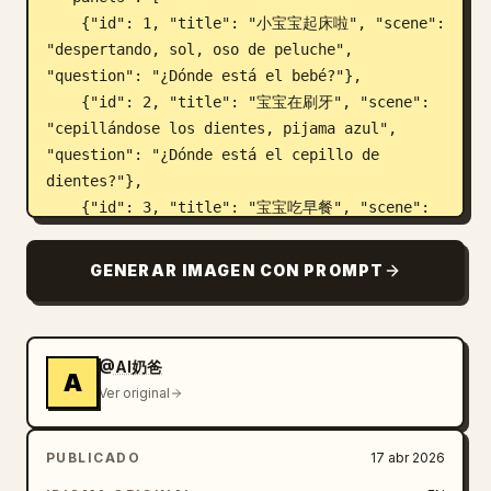
    {"id": 1, "title": "小宝宝起床啦", "scene": 
"despertando, sol, oso de peluche", 
"question": "¿Dónde está el bebé?"},

    {"id": 2, "title": "宝宝在刷牙", "scene": 
"cepillándose los dientes, pijama azul", 
"question": "¿Dónde está el cepillo de 
dientes?"},

    {"id": 3, "title": "宝宝吃早餐", "scene": 
"comiendo tostada y huevo, babero de 
manzana", "question": "¿Qué está comiendo el 
GENERAR IMAGEN CON PROMPT
bebé?"},

    {"id": 4, "title": "宝宝要出门啦", "scene": 
"chaqueta amarilla, mochila, puerta", 
"question": "¿Dónde está la puerta?"},

@AI奶爸
A
    {"id": 5, "title": "宝宝在玩球", "scene": 
Ver original
"jugando con una pelota afuera, mariposa", 
"question": "¿Dónde está la pelota?"},

PUBLICADO
17 abr 2026
    {"id": 6, "title": "宝宝在喝水", "scene": 