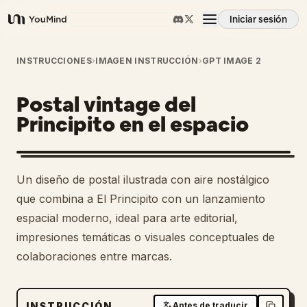
Iniciar sesión
YouMind
Resumen
INSTRUCCIONES
›
IMAGEN INSTRUCCIÓN
›
GPT IMAGE 2
Postal vintage del
Casos de uso
Principito en el espacio
Habilidades
Un diseño de postal ilustrada con aire nostálgico
Prompts
que combina a El Principito con un lanzamiento
espacial moderno, ideal para arte editorial,
impresiones temáticas o visuales conceptuales de
Precios
colaboraciones entre marcas.
Descargar
INSTRUCCIÓN
Antes de traducir