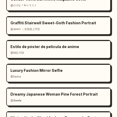
@のぞむ＊AIイラスト
Graffiti Stairwell Sweet-Goth Fashion Portrait
@serein ｜买美股上币安
Estilo de póster de película de anime
@MELTEN
Luxury Fashion Mirror Selfie
@Eesha
Dreamy Japanese Woman Pine Forest Portrait
@𝗦𝗮𝗻𝗶𝗮