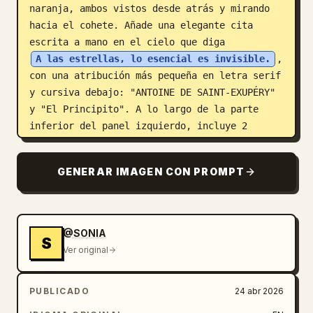
naranja, ambos vistos desde atrás y mirando 
hacia el cohete. Añade una elegante cita 
escrita a mano en el cielo que diga 
A las estrellas, lo esencial es invisible.
, 
con una atribución más pequeña en letra serif 
y cursiva debajo: "ANTOINE DE SAINT-EXUPÉRY" 
y "El Principito". A lo largo de la parte 
inferior del panel izquierdo, incluye 2 
nombres de marca: "El Principito" en letra 
cursiva azul a la izquierda y "SPACEX" en 
GENERAR IMAGEN CON PROMPT
mayúsculas azules, negritas y futuristas a la 
derecha, separados por una pequeña estrella 
dorada y una fina línea divisoria. Debajo de 
eso, añade el eslogan en versalitas 
@SONIA
S
espaciadas: 
Ver original
EXPLORANDO MUNDOS. CUIDANDO LO QUE IMPORTA.
. La mitad derecha es el reverso de la postal 
PUBLICADO
24 abr 2026
sobre el mismo papel envejecido, con un 
encabezado centrado "POST CARD" cerca de la 