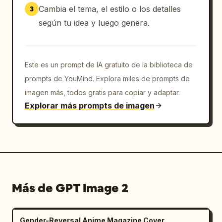
esperanzador, que combina la literatura con 
Cambia el tema, el estilo o los detalles
3
la exploración espacial.
según tu idea y luego genera.
Este es un prompt de IA gratuito de la biblioteca de
prompts de YouMind. Explora miles de prompts de
imagen más, todos gratis para copiar y adaptar.
Explorar más prompts de imagen
Más de GPT Image 2
Gender-Reversal Anime Magazine Cover