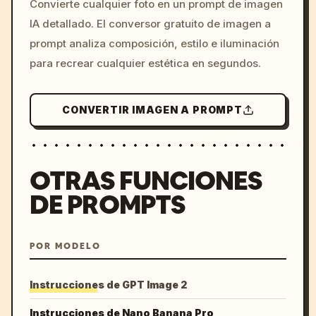
Convierte cualquier foto en un prompt de imagen
c, cyberpunk sunset, neon
IA detallado. El conversor gratuito de imagen a
colors, 8k --v 6.0
prompt analiza composición, estilo e iluminación
para recrear cualquier estética en segundos.
CONVERTIR IMAGEN A PROMPT
OTRAS FUNCIONES
DE PROMPTS
POR MODELO
Instrucciones de GPT Image 2
Instrucciones de Nano Banana Pro