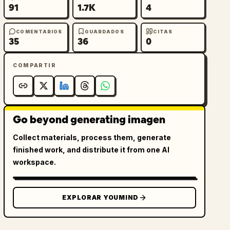
91
1.7K
4
COMENTARIOS
GUARDADOS
CITAS
35
36
0
COMPARTIR
Go beyond generating imagen
Collect materials, process them, generate
finished work, and distribute it from one AI
workspace.
EXPLORAR YOUMIND