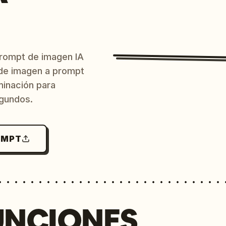
prompt de imagen IA
o de imagen a prompt
uminación para
egundos.
OMPT
UNCIONES