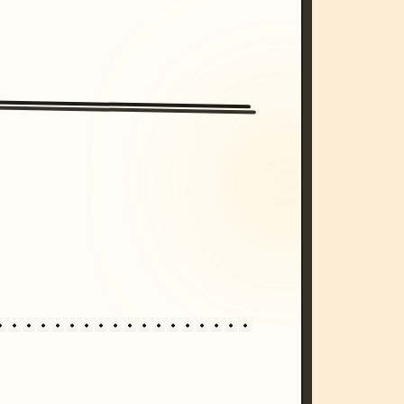
/imagine prompt: cinematic, cyberpunk s
unset, neon colors, 8k --v 6.0