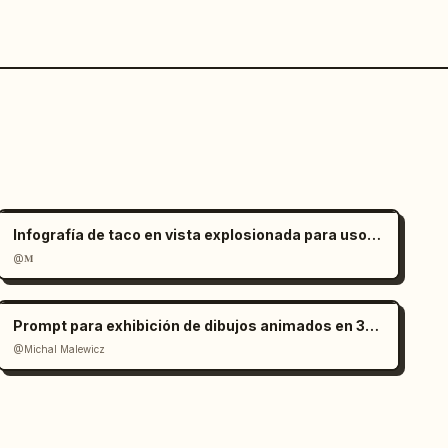
Infografía de taco en vista explosionada para uso comercial
@𝐌
Prompt para exhibición de dibujos animados en 3D de los edificios más altos de la ciudad
@Michal Malewicz