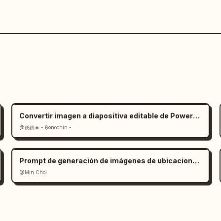
Convertir imagen a diapositiva editable de PowerPoint: Prompt
@炎鎮🔥 - ₿onochin -
Prompt de generación de imágenes de ubicaciones históricas
@Min Choi