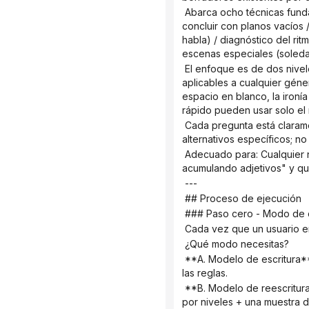
 Abarca ocho técnicas fundamentales: espacio en blanco tipo iceberg / transmitir emoción a través de los detalles / 
concluir con planos vacíos 
habla) / diagnóstico del rit
escenas especiales (soledad
 El enfoque es de dos niveles y no se adapta a todos los casos: un núcleo universal (escenas y técnicas de escritura 
aplicables a cualquier géne
espacio en blanco, la ironía 
rápido pueden usar solo el 
 Cada pregunta está claramente definida, con pautas estrictas y sugerencias estéticas, junto con métodos de redacción 
alternativos específicos; no
 Adecuado para: Cualquier novelista que sienta que su escritura es "prolija, pesada o como si simplemente estuviera 
acumulando adjetivos" y qu
 ---
 ## Proceso de ejecución
 ### Paso cero - Modo de 
 Cada vez que un usuario e
 ¿Qué modo necesitas?
 **A. Modelo de escritura**—Usted proporciona el esquema detallado y yo escribo el primer borrador de acuerdo con 
las reglas.
 **B. Modelo de reescritura diagnóstica**—Usted proporciona su manuscrito existente, yo proporciono un diagnóstico 
por niveles + una muestra d