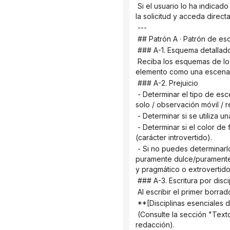
 Si el usuario lo ha indicado claramente en el mensaje (por ejemplo, "Ayúdame a escribirlo" o "Ayúdame a revisarlo"), omita 
la solicitud y acceda direc
 ---
 ## Patrón A · Patrón de e
 ### A-1. Esquema detallad
 Reciba los esquemas de los capítulos proporcionados por los usuarios. Si el esquema está incompleto (le falta algún 
elemento como una escena, 
 ### A-2. Prejuicio
 - Determinar el tipo de escenario principal para este capítulo: diálogo puramente offline / flujo de información QQ / estar 
solo / observación móvil / r
 - Determinar si se utiliz
 - Determinar si el color de fondo de la obra activa el Módulo A (que contiene arrepentimiento/tensión) o el Módulo B 
(carácter introvertido).
 - Si no puedes determinarlo a partir del esquema detallado, pregúntale al usuario: "¿El tono subyacente de tu obra es 
puramente dulce/puramente 
y pragmático o extrovertid
 ### A-3. Escritura por disci
 Al escribir el primer borra
 **[Disciplinas esenciales 
 (Consulte la sección "Texto completo de la metodología principal" a continuación y siga cada punto del proceso de 
redacción).