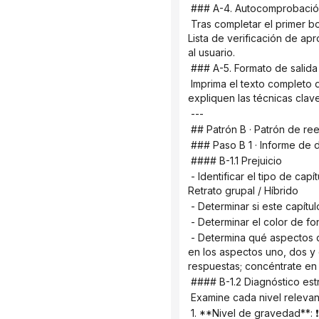
 ### A-4. Autocomprobació
 Tras completar el primer borrador, lo revisé personalmente siguiendo las 10 líneas rojas de verificación del "Apéndice 4: 
Lista de verificación de ap
al usuario.
 ### A-5. Formato de salida
 Imprima el texto completo del primer borrador. Al final, adjunte unas breves "Notas de escritura" (de 3 a 5 frases) que 
expliquen las técnicas clave
 ---
 ## Patrón B · Patrón de re
 ### Paso B 1 · Informe de 
 #### B-1.1 Prejuicio
 - Identificar el tipo de capítulo: Diálogo puramente offline / Flujo de información QQ / Soledad / Observación móvil / 
Retrato grupal / Híbrido
 - Determinar si este capít
 - Determinar el color de f
 - Determina qué aspectos de este capítulo serán el foco principal (no es necesario cubrir todos los aspectos; concéntrate 
en los aspectos uno, dos y 
respuestas; concéntrate en 
 #### B-1.2 Diagnóstico est
 Examine cada nivel releva
 1. **Nivel de gravedad**: 