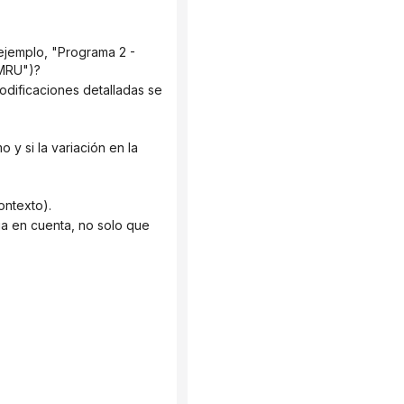
 MRU")?
ontexto).