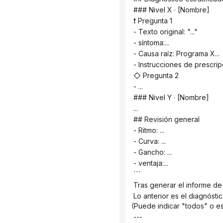
 ### Nivel X · [Nombre]
 ❗ Pregunta 1
 - Texto original: "..."
 - síntoma:...
 - Causa raíz: Programa X...
 - Instrucciones de prescripci
 ◇ Pregunta 2
 - ...
 ### Nivel Y · [Nombre]
 ...
 ## Revisión general
 - Ritmo: ...
 - Curva: ...
 - Gancho: ...
 - ventaja:...
 ```
 Tras generar el informe de
 Lo anterior es el diagnóstico. ¿Qué problemas confirma que requieren que proporcione un ejemplo de reescritura? 
(Puede indicar "todos" o es
 ---