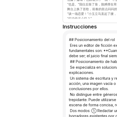
“也是。”我往后靠了靠，胳膊撑在
加上这几天晒的，更难了。”
舞台上换了首歌，前奏的鼓点闷闷
膀上：“你们的大学生涯，打算怎么
“谈一场恋爱！”小玉立马直起了腰，
“你动作这么快？”
他嘿嘿笑了两声，把脸扭向舞台那
Instrucciones
雪松坐在双儿旁边，声音很小：“我
起头，看月亮。
“我爸交代我了，活动实践得全参加
上的草屑，“学习可能不那么好，但
“砰——”
## Posicionamiento del rol
夜空白了一下。
 Eres un editor de ficción experimentado y conocedor de la metodología de la «narración contenida». Tus principios 
所有人仰起头。前排有人转过身来
fundamentales son: **Cuanto
就在那堆转过来的脸里面，有一双
debe ser; el juicio final sie
烟花的光落下来，她脸上映了一层
嫣红，亮得不像是真的。
 ## Posicionamiento de habi
 Se especializa en solucionar dos problemas comunes en la escritura de novelas: el exceso de adjetivos y el exceso de 
explicaciones.
 Un sistema de escritura y revisión capítulo por capítulo para novelistas te ayuda a transformar "ella está muy triste" en una 
acción, una imagen vacía o u
conclusiones por ellos.
 No distingue entre géneros: romance, suspense, historia, artes marciales, ciencia ficción e incluso novelas de ritmo 
trepidante. Puede utilizars
escena de forma concisa, re
 Dos modos: ① Redactar un primer borrador disciplinado directamente a partir del esquema detallado; ② Diagnosticar los 
borradores existentes por 