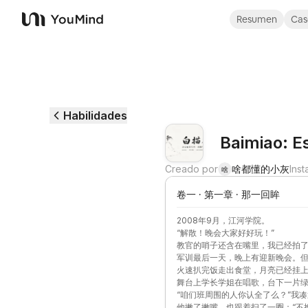
Resumen
Cas
YouMind
Habilidades
Baimiao: Es
Creado por
啥都懂的小灰
Inst
啥
卷一 · 第一章 · 那一回眸
2008年9月，江河学院。
“解散！晚会大家好好玩！”
教官的哨子还含在嘴里，我已经拍
嘴。他秒懂，两个人从队列里窜出
军训最后一天，晚上有迎新晚会。
火速扒完饭走出食堂，月亮已经挂
走，按班级顺位找了块空地坐下。
舞台上学长学姐在唱歌，台下一片
意。
的眼睛没怎么看台上。
“咱们班周围的人你认全了么？”我
他撇了撇嘴，也跟着扫了一圈：“不