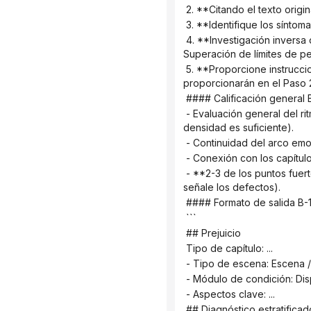
 2. **Citando el texto orig
 3. **Identifique los sínto
 4. **Investigación inversa de la causa raíz**: ¿A qué sección del programa corresponde (por ejemplo, "Programa 2 - 
Superación de límites de p
 5. **Proporcione instrucciones para la receta:** Describa brevemente cómo modificarla (las modificaciones detalladas se 
proporcionarán en el Paso 
 #### Calificación general 
 - Evaluación general del ritmo de este capítulo (si existen problemas con la uniformidad del ritmo y si la variación en la 
densidad es suficiente).
 - Continuidad del arco emo
 - Conexión con los capítul
 - **2-3 de los puntos fuertes más destacados de este capítulo** (Se recomienda que los tenga en cuenta, no solo que 
señale los defectos).
 #### Formato de salida B-1
 ```
 ## Prejuicio
 Tipo de capítulo: ...
 - Tipo de escena: Escena 
 - Módulo de condición: Dis
 - Aspectos clave: ...
 ## Diagnóstico estratificad