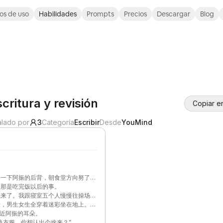
os de uso
Habilidades
Prompts
Precios
Descargar
Blog
critura y revisión
Copiar e
alado por
3
Categoría
Escribir
Desde
YouMind
了一下阿振的后背，朝食堂方向努了努
去，迷彩裤腿带着风。
但那是吃完饭以后的事。
上来了。我跟寝室五个人慢慢往操场
草皮有点潮，隔着迷彩裤能感觉到凉
绿，男生女生全穿着迷彩坐在地上。我
凑近阿振的耳朵。
换衣服，你想认出个啥来？”