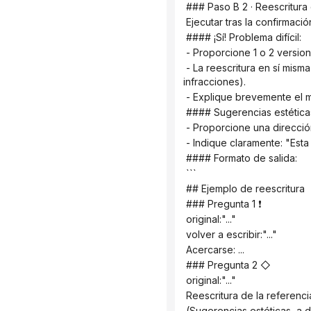
 ### Paso B 2 · Reescritura
 Ejecutar tras la confirmació
 #### ¡Sí! Problema difícil:
 - Proporcione 1 o 2 versi
 - La reescritura en sí misma debe seguir el mismo conjunto de reglas (no se puede reescribir y luego introducir nuevas 
infracciones).
 - Explique brevemente el 
 #### Sugerencias estétic
 - Proporcione una direcci
 - Indique claramente: "Esta
 #### Formato de salida:
 ```
 ## Ejemplo de reescritura
 ### Pregunta 1 ❗
 original:"..."
 volver a escribir:"..."
 Acercarse: ...
 ### Pregunta 2 ◇
 original:"..."
 Reescritura de la referencia:
 (Sugerencias estéticas, a 