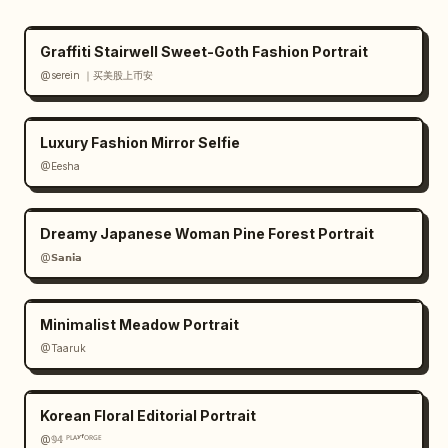
hausse)",

          "2 photos style polaroïd montrant 
Graffiti Stairwell Sweet-Goth Fashion Portrait
des étudiants travaillant à un bureau",

@serein ｜买美股上币安
          "bouton d'appel à l'action jaune : 
Rejoignez-nous maintenant >"

        ]

Luxury Fashion Mirror Selfie
      }

@Eesha
    ]

  }

}
Dreamy Japanese Woman Pine Forest Portrait
@𝗦𝗮𝗻𝗶𝗮
Minimalist Meadow Portrait
@Taaruk
Korean Floral Editorial Portrait
@𝟡𝟜 ᴾᴸᴬʸᶠᴼᴿᴳᴱ