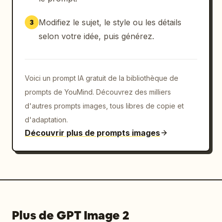
En savoir plus >"

        ]

Modifiez le sujet, le style ou les détails
3
      },

selon votre idée, puis générez.
      {

        "position": "en bas à droite",

        "style": "lumineux, convivial, violet 
et blanc",

Voici un prompt IA gratuit de la bibliothèque de
        "subject": "groupe de 4 jeunes (3 
prompts de YouMind. Découvrez des milliers
femmes, 1 homme) réunis en cercle, souriant 
d'autres prompts images, tous libres de copie et
devant un smartphone",

d'adaptation.
        "main_text": "Élargissez vos horizons 
Découvrir plus de prompts images
grâce aux réseaux sociaux",

        "sub_text": "Une communauté pour 
apprendre ensemble",

        "elements": [

          "arrière-plans texturés en papier 
déchiré pour le texte",

          "3 points clés avec icônes 
Plus de GPT Image 2
(personnes, bulles de dialogue, graphique en 