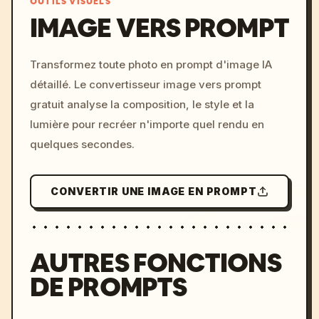
OUTILS VISUELS
IMAGE VERS PROMPT
/imagine prompt: cinemati
Transformez toute photo en prompt d'image IA
c, cyberpunk sunset, neon
détaillé. Le convertisseur image vers prompt
colors, 8k --v 6.0
gratuit analyse la composition, le style et la
lumière pour recréer n'importe quel rendu en
quelques secondes.
CONVERTIR UNE IMAGE EN PROMPT
AUTRES FONCTIONS
DE PROMPTS