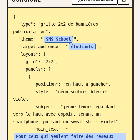
Blog
{

  "type": "grille 2x2 de bannières 
Mises à jour
publicitaires",

  "theme": "
SNS School
",

  "target_audience": "
étudiants
",

  "layout": {

    "grid": "2x2",

    "panels": [

      {

        "position": "en haut à gauche",

        "style": "néon sombre, bleu et 
violet",

        "subject": "jeune femme regardant 
vers le haut avec espoir, tenant un 
smartphone, portant un sweat-shirt violet",

        "main_text": "
Pour ceux qui veulent faire des réseaux 