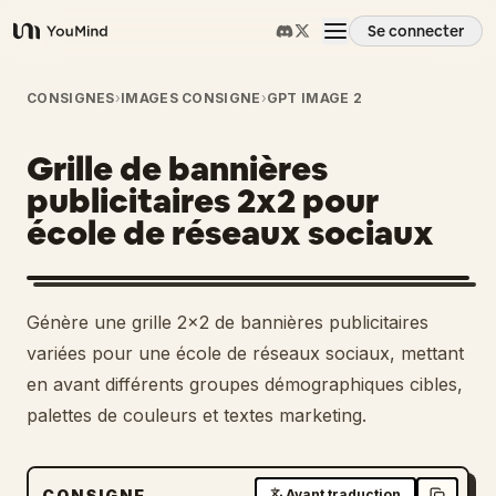
Se connecter
YouMind
Aperçu
CONSIGNES
›
IMAGES CONSIGNE
›
GPT IMAGE 2
Grille de bannières
Cas d'usage
publicitaires 2x2 pour
école de réseaux sociaux
Compétences
Invites
Génère une grille 2x2 de bannières publicitaires
variées pour une école de réseaux sociaux, mettant
Tarifs
en avant différents groupes démographiques cibles,
palettes de couleurs et textes marketing.
Télécharger
CONSIGNE
Avant traduction