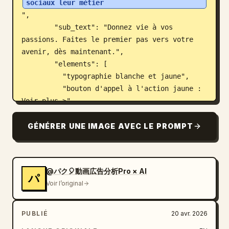
sociaux leur métier
",

        "sub_text": "Donnez vie à vos 
passions. Faites le premier pas vers votre 
avenir, dès maintenant.",

        "elements": [

          "typographie blanche et jaune",

          "bouton d'appel à l'action jaune : 
Voir plus >",

          "accents néon dessinés à la main 
(couronne, étoiles, cœur)"

GÉNÉRER UNE IMAGE AVEC LE PROMPT
        ]

      },

      {

@パク🎈動画広告分析Pro × AI
        "position": "en haut à droite",

パ
Voir l’original
        "style": "lumineux, pop, cyan et 
blanc",

        "subject": "jeune femme souriant 
PUBLIÉ
20 avr. 2026
directement à la caméra, tenant un 