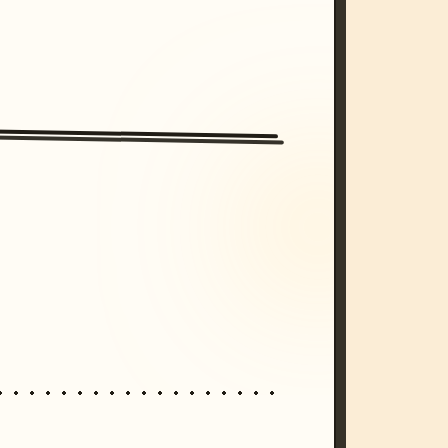
/imagine prompt: cinematic, cyberpunk s
unset, neon colors, 8k --v 6.0