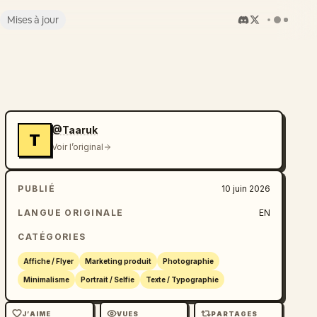
Mises à jour
@Taaruk
T
Voir l’original
PUBLIÉ
10 juin 2026
LANGUE ORIGINALE
EN
CATÉGORIES
Affiche / Flyer
Marketing produit
Photographie
Minimalisme
Portrait / Selfie
Texte / Typographie
J’AIME
VUES
PARTAGES