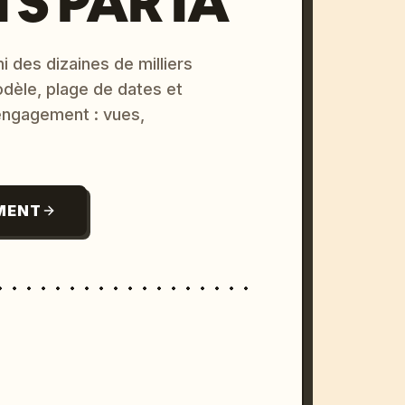
S PAR IA
i des dizaines de milliers
odèle, plage de dates et
 engagement : vues,
MENT