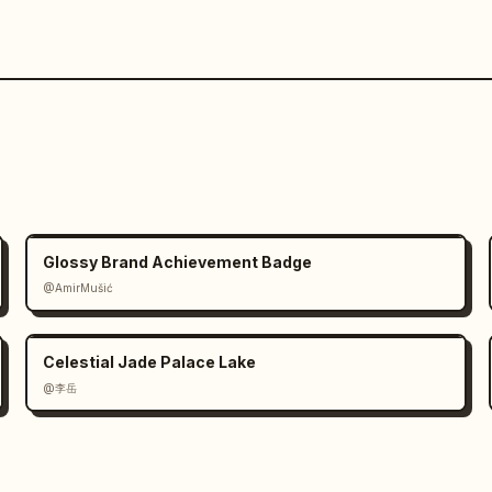
Glossy Brand Achievement Badge
@AmirMušić
Celestial Jade Palace Lake
@李岳