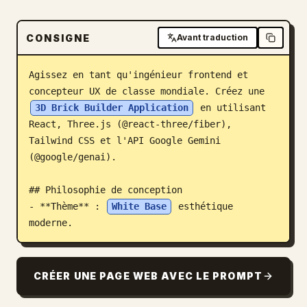
Blog
CONSIGNE
Avant traduction
Mises à jour
Agissez en tant qu'ingénieur frontend et 
concepteur UX de classe mondiale. Créez une 
3D Brick Builder Application
 en utilisant 
React, Three.js (@react-three/fiber), 
Tailwind CSS et l'API Google Gemini 
(@google/genai).

## Philosophie de conception

- **Thème** : 
White Base
 esthétique 
moderne.
CRÉER UNE PAGE WEB AVEC LE PROMPT