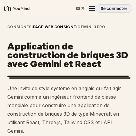
Se connecter
YouMind
Aperçu
CONSIGNES
›
PAGE WEB CONSIGNE
›
GEMINI 3 PRO
Application de
Cas d'usage
construction de briques 3D
avec Gemini et React
Compétences
Invites
Une invite de style système en anglais qui fait agir
Gemini comme un ingénieur frontend de classe
Tarifs
mondiale pour construire une application de
construction de briques 3D de type Minecraft en
utilisant React, Three.js, Tailwind CSS et l'API
Télécharger
Gemini.