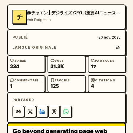
@チャエン | デジライズ CEO《重要AIニュースを毎日最速で発信⚡️》
チ
Voir l’original
PUBLIÉ
20 nov. 2025
LANGUE ORIGINALE
EN
J’AIME
VUES
PARTAGES
234
31.3K
17
COMMENTAIRES
FAVORIS
CITATIONS
1
125
4
PARTAGER
Go beyond generating page web