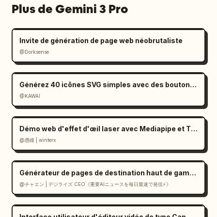
Plus de Gemini 3 Pro
Invite de génération de page web néobrutaliste
@Dorksense
Générez 40 icônes SVG simples avec des boutons de téléchargement
@KAWAI
Démo web d'effet d'œil laser avec Mediapipe et Three.js
@愚瞳 | winterx
Générateur de pages de destination haut de gamme de style suisse en React
@チャエン | デジライズ CEO《重要AIニュースを毎日最速で発信⚡️》
Interface utilisateur d'éditeur vidéo de type CapCut dans Gemini