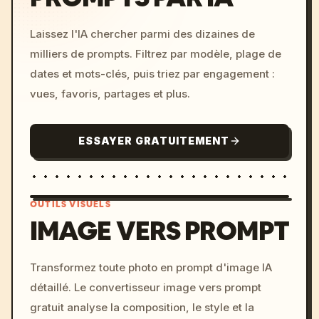
Laissez l'IA chercher parmi des dizaines de
milliers de prompts. Filtrez par modèle, plage de
dates et mots-clés, puis triez par engagement :
vues, favoris, partages et plus.
ESSAYER GRATUITEMENT
OUTILS VISUELS
IMAGE VERS PROMPT
/imagine prompt: cinemati
Transformez toute photo en prompt d'image IA
c, cyberpunk sunset, neon
détaillé. Le convertisseur image vers prompt
colors, 8k --v 6.0
gratuit analyse la composition, le style et la