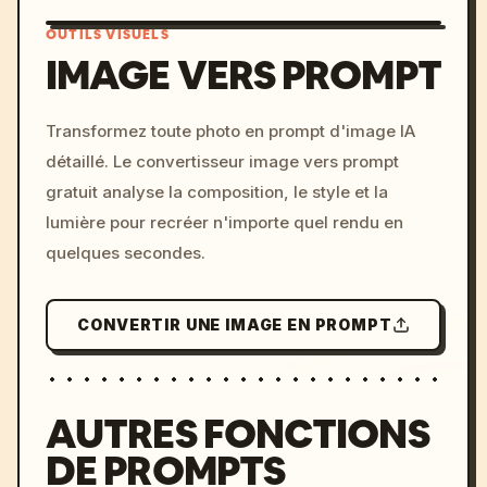
OUTILS VISUELS
IMAGE VERS PROMPT
/imagine prompt: cinemati
Transformez toute photo en prompt d'image IA
c, cyberpunk sunset, neon
détaillé. Le convertisseur image vers prompt
colors, 8k --v 6.0
gratuit analyse la composition, le style et la
lumière pour recréer n'importe quel rendu en
quelques secondes.
CONVERTIR UNE IMAGE EN PROMPT
AUTRES FONCTIONS
DE PROMPTS