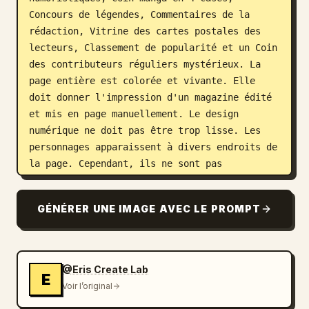
Concours de légendes, Commentaires de la 
rédaction, Vitrine des cartes postales des 
lecteurs, Classement de popularité et un Coin 
des contributeurs réguliers mystérieux. La 
page entière est colorée et vivante. Elle 
doit donner l'impression d'un magazine édité 
et mis en page manuellement. Le design 
numérique ne doit pas être trop lisse. Les 
personnages apparaissent à divers endroits de 
la page. Cependant, ils ne sont pas 
représentés comme des illustrations 
officielles, mais comme des soumissions de 
GÉNÉRER UNE IMAGE AVEC LE PROMPT
fans. Les expressions humoristiques, les 
parodies, les blagues sur le quotidien et les 
légères ruptures de ton des personnages sont 
les bienvenues. Les lecteurs adorent cette 
@Eris Create Lab
E
œuvre depuis des années et ont l'habitude de 
Voir l’original
plaisanter avec les personnages. Il y a de 