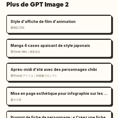
Des prix ludiques comme « Prix de l'art », « 
Plus de GPT Image 2
Prix de l'humour », « Prix du fou rire du 
rédacteur en chef », « Prix publié uniquement 
sur l'élan » ou « Prix de la sélection 
Style d'affiche de film d'animation
mystérieuse » peuvent exister. Très important 
@MELTEN
: dès que l'on voit la page, on doit 
ressentir : « C'est une page de soumission de 
Manga 4 cases apaisant de style japonais
lecteurs d'un vieux magazine de jeux ou 
d'anime ». Plus on regarde les détails, plus 
@Derek Wen｜德里克文
l'individualité de chaque contributeur, les 
excentricités de l'équipe éditoriale, la 
Après-midi d'été avec des personnages chibi
culture des contributeurs réguliers et 
@Prompt アトリエ｜AI画像プロンプト
l'histoire de la série au long cours doivent 
transparaître. Donnez la priorité à 
l'atmosphère d'une rédaction et de lecteurs 
Mise en page esthétique pour infographie sur les dialectes ethniques
qui s'amusent ensemble depuis des années.
@小小东
Prompt de fiche de personnage : « Créez une fiche