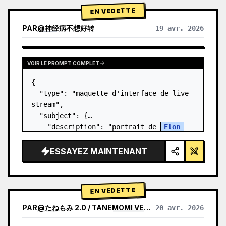
EN VEDETTE
PAR
@
神经病不想好转
19 avr. 2026
VOIR LE PROMPT COMPLET
{

  "type": "maquette d'interface de live 
stream",

  "subject": {

    "description": "portrait de 
Elon 
Musk
, souriant, portant un t-shirt noir 
avec un graphique technique blanc",

ESSAYEZ MAINTENANT
    "background": "le côté gauche affic…
EN VEDETTE
PAR
@
たねもみ 2.0 / TANEMOMI VER2.0
20 avr. 2026