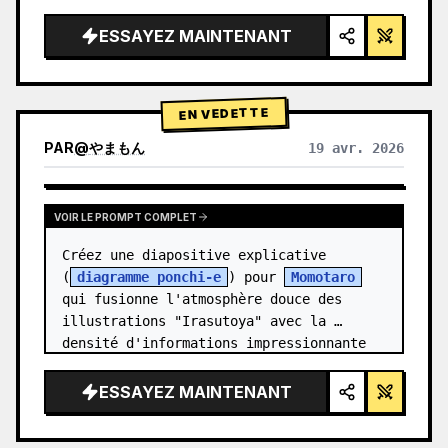
épuré, éclairage studio, accents 
lumineux",

ESSAYEZ MAINTENANT
  "background": "{argument 
name=\"background color\" 
default=\"dégradé doux de violet et de 
EN VEDETTE
ble…
PAR
@
やまもん
19 avr. 2026
VOIR LES RÉSULTATS D'AUTRES MODÈLES
VOIR LE PROMPT COMPLET
Créez une diapositive explicative 
(
diagramme ponchi-e
) pour 
Momotaro
qui fusionne l'atmosphère douce des 
illustrations "Irasutoya" avec la 
densité d'informations impressionnante 
des "diaposit…
ESSAYEZ MAINTENANT