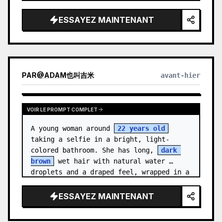
medal.

ESSAYEZ MAINTENANT
Canvas: Wide 16:9 white stu…
PAR
@
ADAM也叫吉米
avant-hier
VOIR LE PROMPT COMPLET
A young woman around 
22 years old
taking a selfie in a bright, light-
colored bathroom. She has long, 
dark 
brown
 wet hair with natural water 
droplets and a draped feel, wrapped in a 
clean {a…
ESSAYEZ MAINTENANT