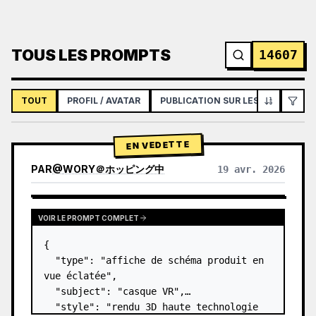
TOUS LES PROMPTS
14607
TOUT
PROFIL / AVATAR
PUBLICATION SUR LES RÉSEAUX S
EN VEDETTE
PAR
@
WORY＠ホッピング中
19 avr. 2026
VOIR LE PROMPT COMPLET
{

  "type": "affiche de schéma produit en 
vue éclatée",

  "subject": "casque VR",

  "style": "rendu 3D haute technologie 