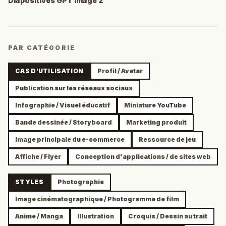
Diapositives GPT Image 2
PAR CATÉGORIE
CAS D’UTILISATION
Profil / Avatar
Publication sur les réseaux sociaux
Infographie / Visuel éducatif
Miniature YouTube
Bande dessinée / Storyboard
Marketing produit
Image principale du e-commerce
Ressource de jeu
Affiche / Flyer
Conception d'applications / de sites web
STYLES
Photographie
Image cinématographique / Photogramme de film
Anime / Manga
Illustration
Croquis / Dessin au trait