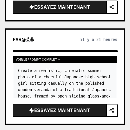
ESSAYEZ MAINTENANT
PAR
@
英爺
il y a 21 heures
VOIR LE PROMPT COMPLET
Create a realistic, cinematic summer 
photo of a cheerful Japanese high school 
girl sitting casually on the polished 
wooden veranda of a traditional Japanese 
house, framed by open sliding glass-and-
wood doors. She wears a white sailor-
style school uniform top w…
ESSAYEZ MAINTENANT