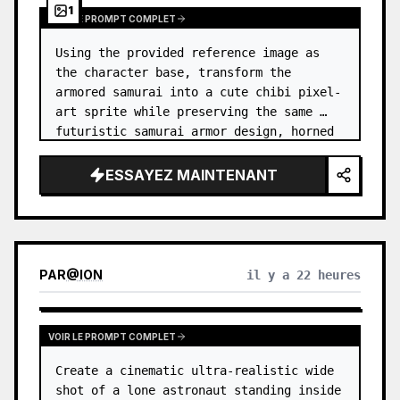
1
VOIR LE PROMPT COMPLET
Using the provided reference image as 
the character base, transform the 
armored samurai into a cute chibi pixel-
art sprite while preserving the same 
futuristic samurai armor design, horned 
helmet, black/teal/magenta color 
accents, glowing cyan energy details,…
ESSAYEZ MAINTENANT
PAR
@
ION
il y a 22 heures
VOIR LE PROMPT COMPLET
Create a cinematic ultra-realistic wide 
shot of a lone astronaut standing inside 