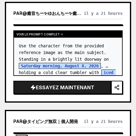
PAR
@
癒音ちー✨ゆおんちー✨癒やし声ASMRとAI
il y a 21 heures
VOIR LE PROMPT COMPLET
Use the character from the provided 
reference image as the main subject. 
Standing in a brightly lit doorway on 
Saturday morning, August 8, 2026
, 
holding a cold clear tumbler with 
iced 
fruit tea
…
ESSAYEZ MAINTENANT
PAR
@
タイピング無双｜個人開発
il y a 21 heures