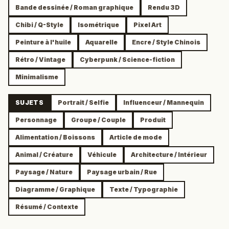
Bande dessinée / Roman graphique
Rendu 3D
Chibi / Q-Style
Isométrique
Pixel Art
Peinture à l'huile
Aquarelle
Encre / Style Chinois
Rétro / Vintage
Cyberpunk / Science-fiction
Minimalisme
SUJETS
Portrait / Selfie
Influenceur / Mannequin
Personnage
Groupe / Couple
Produit
Alimentation / Boissons
Article de mode
Animal / Créature
Véhicule
Architecture / Intérieur
Paysage / Nature
Paysage urbain / Rue
Diagramme / Graphique
Texte / Typographie
Résumé / Contexte