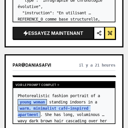
  "type": "infographie de chronologie 
évolutive",

  "instruction": "En utilisant 
REFERENCE_0 comme base structurelle, 
transformez le design vectoriel plat en 
une infographie 3D hautement réaliste. 
ESSAYEZ MAINTENANT
Remplacez les rampes lisses par des 
marches en pierre distinc…
PAR
@
DANIASAFVI
il y a 21 heures
VOIR LE PROMPT COMPLET
Photorealistic fashion portrait of a 
young woman
 standing indoors in a 
warm, minimalist café-inspired 
apartment
. She has long, voluminous 
wavy dark brown hair cascading over her 
shoulders,…