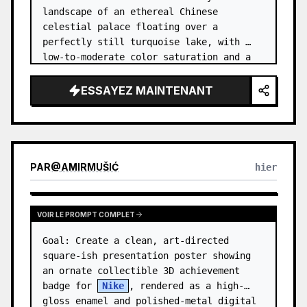
landscape of an ethereal Chinese 
celestial palace floating over a 
perfectly still turquoise lake, with 
low-to-moderate color saturation and a 
dreamy refined atmosphere. Center the 
composition on an enormous white jade 
ESSAYEZ MAINTENANT
and pale a…
PAR
@
AMIRMUŠIĆ
hier
VOIR LE PROMPT COMPLET
Goal: Create a clean, art-directed 
square-ish presentation poster showing 
an ornate collectible 3D achievement 
badge for 
Nike
, rendered as a high-
gloss enamel and polished-metal digital 