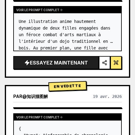
VOIR LE PROMPT COMPLET
Une illustration anime hautement 
dynamique de deux filles engagées dans 
un féroce combat d'arts martiaux à 
l'intérieur d'un dojo traditionnel en 
bois. Au premier plan, une fille avec 
{argument name="character 1 hair" 
default="des cheveux noirs en chignon 
ESSAYEZ MAINTENANT
haut…
EN VEDETTE
PAR
@
知识猫图解
19 avr. 2026
VOIR LE PROMPT COMPLET
{
