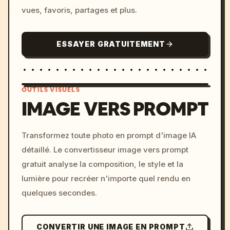
vues, favoris, partages et plus.
ESSAYER GRATUITEMENT
OUTILS VISUELS
IMAGE VERS PROMPT
/imagine prompt: cinemati
Transformez toute photo en prompt d'image IA
c, cyberpunk sunset, neon
détaillé. Le convertisseur image vers prompt
colors, 8k --v 6.0
gratuit analyse la composition, le style et la
lumière pour recréer n'importe quel rendu en
quelques secondes.
CONVERTIR UNE IMAGE EN PROMPT