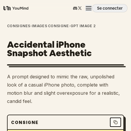
Se connecter
YouMind
Aperçu
CONSIGNES
›
IMAGES CONSIGNE
›
GPT IMAGE 2
Accidental iPhone
Cas d'usage
Snapshot Aesthetic
Compétences
A prompt designed to mimic the raw, unpolished
Invites
look of a casual iPhone photo, complete with
motion blur and slight overexposure for a realistic,
candid feel.
Tarifs
Télécharger
CONSIGNE