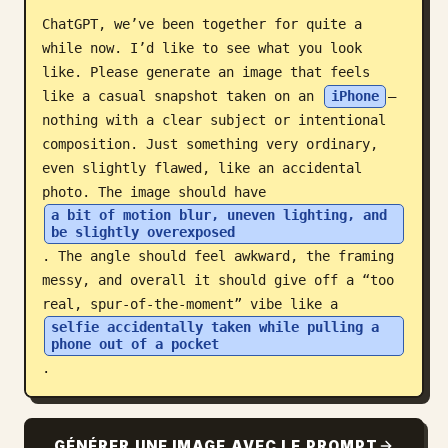
ChatGPT, we’ve been together for quite a 
Blog
while now. I’d like to see what you look 
like. Please generate an image that feels 
Mises à jour
like a casual snapshot taken on an 
iPhone
—
nothing with a clear subject or intentional 
composition. Just something very ordinary, 
even slightly flawed, like an accidental 
photo. The image should have 
a bit of motion blur, uneven lighting, and 
be slightly overexposed
. The angle should feel awkward, the framing 
messy, and overall it should give off a “too 
real, spur-of-the-moment” vibe like a 
selfie accidentally taken while pulling a 
phone out of a pocket
.
GÉNÉRER UNE IMAGE AVEC LE PROMPT