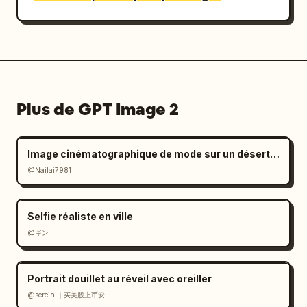
Plus de GPT Image 2
Image cinématographique de mode sur un désert de sel à l'ambiance mélancolique
@Nailai7981
Selfie réaliste en ville
@ギン
Portrait douillet au réveil avec oreiller
@serein ｜买美股上币安