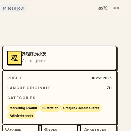
Mises à jour
@程序员小灰
程
Voir l’original
PUBLIÉ
30 avr. 2026
LANGUE ORIGINALE
ZH
CATÉGORIES
Marketing produit
Illustration
Croquis / Dessin au trait
Article de mode
J’AIME
VUES
PARTAGES