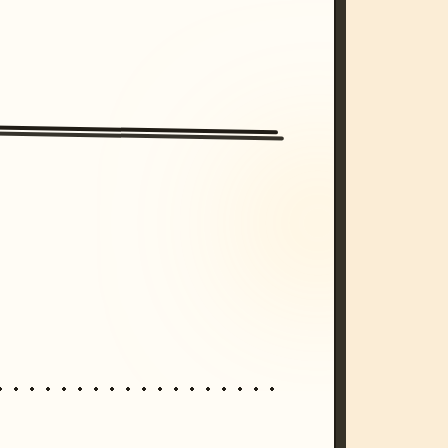
/imagine prompt: cinematic, cyberpunk s
unset, neon colors, 8k --v 6.0