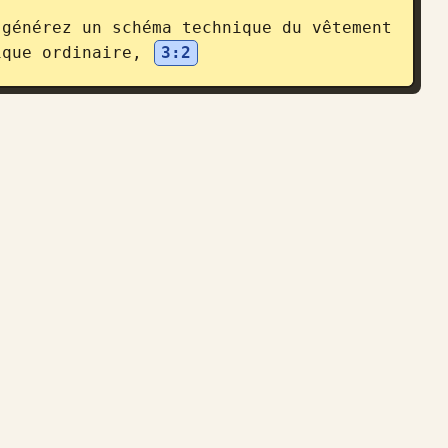
générez un schéma technique du vêtement 
ique ordinaire, 
3:2