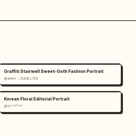
Graffiti Stairwell Sweet-Goth Fashion Portrait
@serein ｜买美股上币安
Korean Floral Editorial Portrait
@𝟡𝟜 ᴾᴸᴬʸᶠᴼᴿᴳᴱ