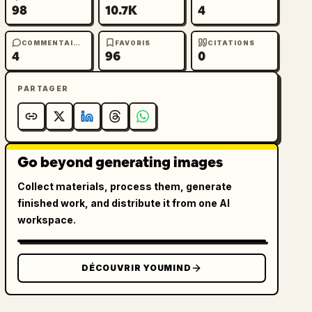
98
10.7K
4
COMMENTAIRES
FAVORIS
CITATIONS
4
96
0
PARTAGER
Go beyond generating images
Collect materials, process them, generate
finished work, and distribute it from one AI
workspace.
DÉCOUVRIR YOUMIND