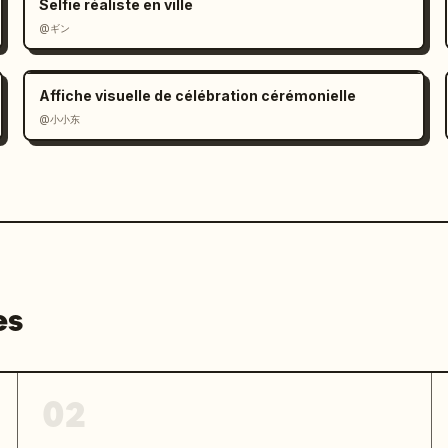
Selfie réaliste en ville
@ギン
Affiche visuelle de célébration cérémonielle
@小小东
es
02