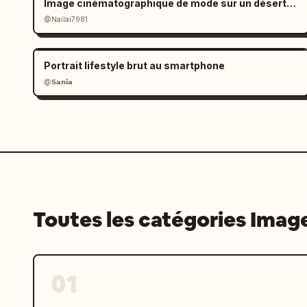
Image cinématographique de mode sur un désert de sel à l'ambiance mélancolique
@Nailai7981
Portrait lifestyle brut au smartphone
@𝗦𝗮𝗻𝗶𝗮
Toutes les catégories Imag
01