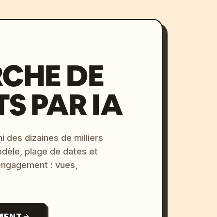
CHE DE
S PAR IA
i des dizaines de milliers
odèle, plage de dates et
 engagement : vues,
MENT