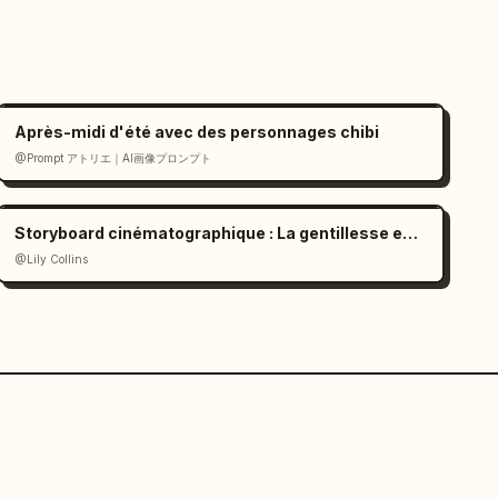
Après-midi d'été avec des personnages chibi
@Prompt アトリエ｜AI画像プロンプト
Storyboard cinématographique : La gentillesse en couleurs
@Lily Collins