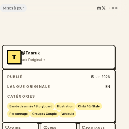
Mises à jour
@Taaruk
T
Voir l’original
PUBLIÉ
15 juin 2026
LANGUE ORIGINALE
EN
CATÉGORIES
Bande dessinée / Storyboard
Illustration
Chibi / Q-Style
Personnage
Groupe / Couple
Véhicule
J’AIME
VUES
PARTAGES