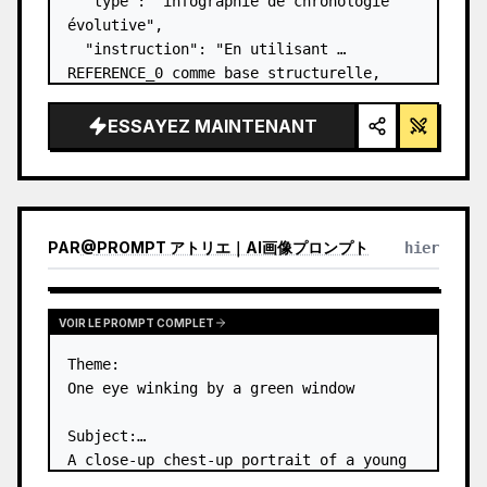
  "type": "infographie de chronologie 
évolutive",

  "instruction": "En utilisant 
REFERENCE_0 comme base structurelle, 
transformez le design vectoriel plat en 
une infographie 3D hautement réaliste. 
ESSAYEZ MAINTENANT
Remplacez les rampes lisses par des 
marches en pierre distinc…
PAR
@
PROMPT アトリエ｜AI画像プロンプト
hier
VOIR LE PROMPT COMPLET
Theme:

One eye winking by a green window

Subject:

A close-up chest-up portrait of a young 
woman wearing a 
white lace-trimmed 