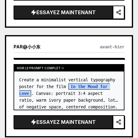
close-up with the subject facing right, 
eyes closed, gently smellin…
ESSAYEZ MAINTENANT
PAR
@
小小东
avant-hier
VOIR LE PROMPT COMPLET
Create a minimalist vertical typography 
poster for the film 
In the Mood for 
Love
. Canvas: portrait 3:4 aspect 
ratio, warm ivory paper background, lots 
of negative space, centered composition. 
…
ESSAYEZ MAINTENANT