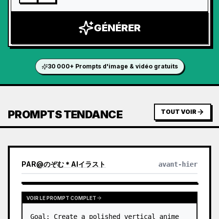
GÉNÉRER
30 000+ Prompts d'image & vidéo gratuits
PROMPTS TENDANCE
TOUT VOIR
PAR
@
のぞむ＊AIイラスト
avant-hier
VOIR LE PROMPT COMPLET
Goal: Create a polished vertical anime 