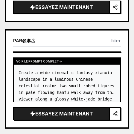
dress
 leaning her cheek on one hand and 
ESSAYEZ MAINTENANT
smiling with one eye closed at a wooden 
table in a {argum…
PAR
@
李岳
hier
VOIR LE PROMPT COMPLET
Create a wide cinematic fantasy xianxia 
landscape in a luminous Chinese 
celestial realm: two small robed figures 
in pale flowing hanfu walk away from the 
viewer along a glossy white-jade bridge 
toward an enormous ornate palace gate 
rising from a mirror-still l…
ESSAYEZ MAINTENANT