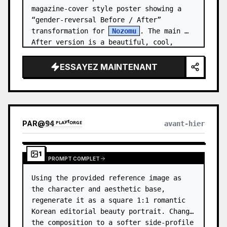
magazine-cover style poster showing a 
“gender-reversal Before / After” 
transformation for 
Nozomu
. The main 
After version is a beautiful, cool, 
androgynous anime boy who preserves…
ESSAYEZ MAINTENANT
PAR
@
𝟡𝟜 ᴾᴸᴬʸᶠᴼᴿᴳᴱ
avant-hier
1
VOIR LE PROMPT COMPLET
Using the provided reference image as 
the character and aesthetic base, 
regenerate it as a square 1:1 romantic 
Korean editorial beauty portrait. Change 
the composition to a softer side-profile 