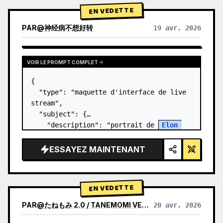
EN VEDETTE
PAR
@
神经病不想好转
19 avr. 2026
VOIR LE PROMPT COMPLET
{

  "type": "maquette d'interface de live 
stream",

  "subject": {

    "description": "portrait de 
Elon 
Musk
, souriant, portant un t-shirt noir 
avec un graphique technique blanc",

ESSAYEZ MAINTENANT
    "background": "le côté gauche affic…
EN VEDETTE
PAR
@
たねもみ 2.0 / TANEMOMI VER2.0
20 avr. 2026