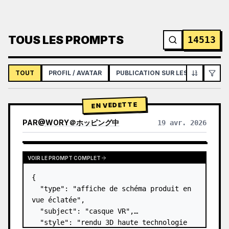
TOUS LES PROMPTS
14513
TOUT
PROFIL / AVATAR
PUBLICATION SUR LES RÉSEAUX S
EN VEDETTE
PAR
@
WORY＠ホッピング中
19 avr. 2026
VOIR LE PROMPT COMPLET
{

  "type": "affiche de schéma produit en 
vue éclatée",

  "subject": "casque VR",

  "style": "rendu 3D haute technologie 