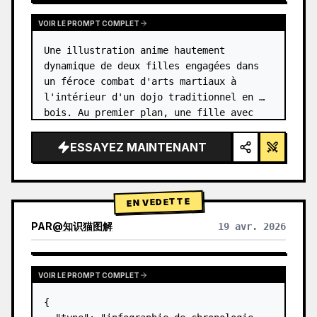
VOIR LE PROMPT COMPLET
Une illustration anime hautement 
dynamique de deux filles engagées dans 
un féroce combat d'arts martiaux à 
l'intérieur d'un dojo traditionnel en 
bois. Au premier plan, une fille avec 
{argument name="character 1 hair" 
default="des cheveux noirs en chignon 
ESSAYEZ MAINTENANT
haut…
EN VEDETTE
PAR
@
知识猫图解
19 avr. 2026
VOIR LE PROMPT COMPLET
{
