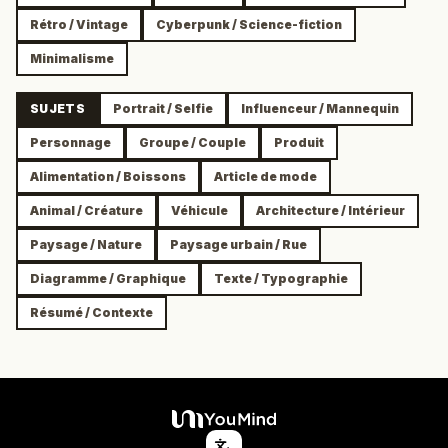
Rétro / Vintage
Cyberpunk / Science-fiction
Minimalisme
SUJETS
Portrait / Selfie
Influenceur / Mannequin
Personnage
Groupe / Couple
Produit
Alimentation / Boissons
Article de mode
Animal / Créature
Véhicule
Architecture / Intérieur
Paysage / Nature
Paysage urbain / Rue
Diagramme / Graphique
Texte / Typographie
Résumé / Contexte