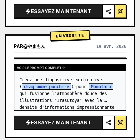
épuré, éclairage studio, accents 
lumineux",

ESSAYEZ MAINTENANT
  "background": "{argument 
name=\"background color\" 
default=\"dégradé doux de violet et de 
EN VEDETTE
ble…
PAR
@
やまもん
19 avr. 2026
VOIR LES RÉSULTATS D'AUTRES MODÈLES
VOIR LE PROMPT COMPLET
Créez une diapositive explicative 
(
diagramme ponchi-e
) pour 
Momotaro
qui fusionne l'atmosphère douce des 
illustrations "Irasutoya" avec la 
densité d'informations impressionnante 
des "diaposit…
ESSAYEZ MAINTENANT