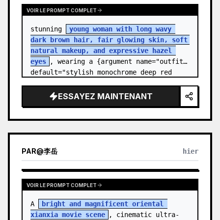
VOIR LE PROMPT COMPLET
stunning 
young woman with long wavy 
dark brown hair, fair glowing skin, soft 
natural makeup, and expressive hazel 
eyes
, wearing a {argument name="outfit" 
default="stylish monochrome deep red 
streetwear outfit consisting of a…
ESSAYEZ MAINTENANT
PAR
@
李岳
hier
VOIR LE PROMPT COMPLET
A 
bright and magnificent oriental 
xianxia movie scene
, cinematic ultra-