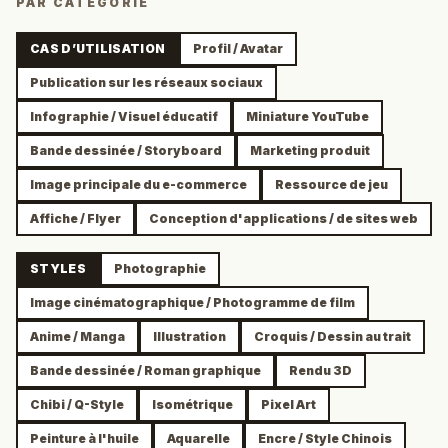
PAR CATÉGORIE
CAS D’UTILISATION
Profil / Avatar
Publication sur les réseaux sociaux
Infographie / Visuel éducatif
Miniature YouTube
Bande dessinée / Storyboard
Marketing produit
Image principale du e-commerce
Ressource de jeu
Affiche / Flyer
Conception d'applications / de sites web
STYLES
Photographie
Image cinématographique / Photogramme de film
Anime / Manga
Illustration
Croquis / Dessin au trait
Bande dessinée / Roman graphique
Rendu 3D
Chibi / Q-Style
Isométrique
Pixel Art
Peinture à l'huile
Aquarelle
Encre / Style Chinois