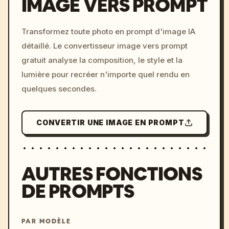
IMAGE VERS PROMPT
/imagine prompt: cinemati
Transformez toute photo en prompt d'image IA
c, cyberpunk sunset, neon
détaillé. Le convertisseur image vers prompt
colors, 8k --v 6.0
gratuit analyse la composition, le style et la
lumière pour recréer n'importe quel rendu en
quelques secondes.
CONVERTIR UNE IMAGE EN PROMPT
AUTRES FONCTIONS
DE PROMPTS
PAR MODÈLE