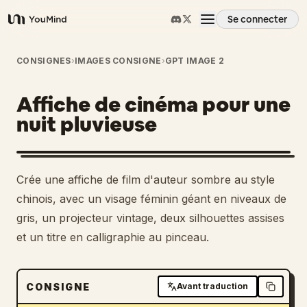
Se connecter
YouMind
Aperçu
CONSIGNES
›
IMAGES CONSIGNE
›
GPT IMAGE 2
Affiche de cinéma pour une
Cas d'usage
nuit pluvieuse
Compétences
Crée une affiche de film d'auteur sombre au style
Invites
chinois, avec un visage féminin géant en niveaux de
gris, un projecteur vintage, deux silhouettes assises
et un titre en calligraphie au pinceau.
Tarifs
Télécharger
CONSIGNE
Avant traduction