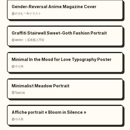
Gender-Reversal Anime Magazine Cover
@のぞむ＊AIイラスト
Graffiti Stairwell Sweet-Goth Fashion Portrait
@serein ｜买美股上币安
Minimal In the Mood for Love Typography Poster
@小小东
Minimalist Meadow Portrait
@Taaruk
Affiche portrait « Bloom in Silence »
@小小东