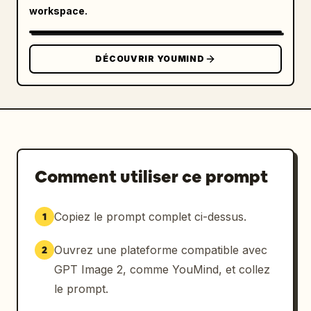
lumière, monochrome sourd avec seulement de 
workspace.
légers reflets ambrés provenant du 
projecteur.

DÉCOUVRIR YOUMIND
Contraintes : Utiliser uniquement les 3 
sujets/objets du premier plan listés, garder 
le visage en arrière-plan énorme et 
partiellement recadré, pas de personnages 
supplémentaires, pas d'appareils modernes, 
pas de couleurs vives, pas de logos, pas de 
filigrane.
Comment utiliser ce prompt
Copiez le prompt complet ci-dessus.
1
Ouvrez une plateforme compatible avec
2
GPT Image 2, comme YouMind, et collez
le prompt.