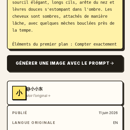
sourcil élégant, longs cils, arête du nez et 
lèvres douces s'estompant dans l'ombre. Les 
cheveux sont sombres, attachés de manière 
lâche, avec quelques mèches bouclées près de 
la tempe.

Éléments du premier plan : Compter exactement 
3 sujets/objets au premier plan : 1 
projecteur de film vintage à l'extrême gauche 
GÉNÉRER UNE IMAGE AVEC LE PROMPT
avec deux bobines visibles et la lueur d'une 
petite lampe orange ; 1 homme en silhouette 
assis sur le sol humide près du centre-
gauche, vu de dos ; 1 femme en silhouette 
@小小东
小
assise à côté de lui près du centre-droit, 
Voir l’original
également vue de dos. Le projecteur projette 
un cône de lumière chaude en diagonale vers 
PUBLIÉ
11 juin 2026
le centre, capturant la brume et se reflétant 
sous forme de traînées orange sur le sol 
LANGUE ORIGINALE
EN
brillant.
