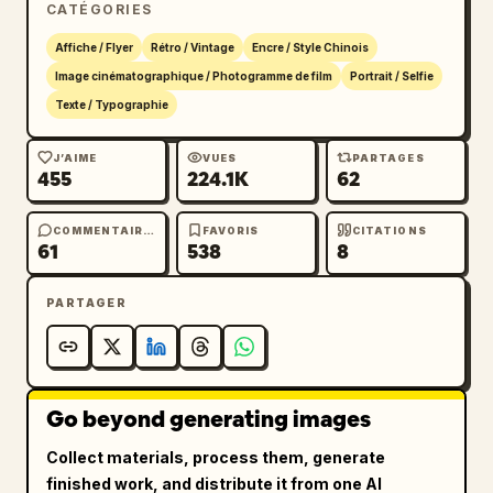
CATÉGORIES
Typographie : Placer un grand titre en 
Affiche / Flyer
Rétro / Vintage
Encre / Style Chinois
calligraphie chinoise au pinceau du centre-
Image cinématographique / Photogramme de film
Portrait / Selfie
gauche vers le centre, blanc cassé, texture 
Texte / Typographie
d'encre brute, longs traits balayés, 
indiquant 
雨夜放映
. Ajouter un petit texte 
J’AIME
VUES
PARTAGES
455
224.1K
62
chinois fin à droite du titre, espacé comme 
une annonce de projection, indiquant 
社团开放夜 / 6月28日 / 数三 204
. Garder la 
COMMENTAIRES
FAVORIS
CITATIONS
61
538
8
typographie intégrée à l'affiche, sans aspect 
numérique parfait.

PARTAGER
Style visuel : Affiche de film d'auteur 
mélancolique, atmosphère de cinéma des années 
1940 mêlée au design d'affiche chinois 
contemporain, contraste d'échelle dramatique, 
Go beyond generating images
flou doux, brume enfumée, poussière subtile, 
Collect materials, process them, generate
rayures, grain de film, éclairage en basse 
finished work, and distribute it from one AI