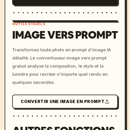
OUTILS VISUELS
IMAGE VERS PROMPT
/imagine prompt: cinemati
Transformez toute photo en prompt d'image IA
c, cyberpunk sunset, neon
détaillé. Le convertisseur image vers prompt
colors, 8k --v 6.0
gratuit analyse la composition, le style et la
lumière pour recréer n'importe quel rendu en
quelques secondes.
CONVERTIR UNE IMAGE EN PROMPT