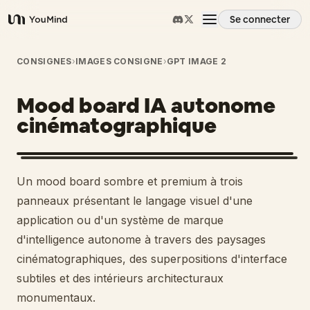
Se connecter
YouMind
Aperçu
CONSIGNES
›
IMAGES CONSIGNE
›
GPT IMAGE 2
Mood board IA autonome
Cas d'usage
cinématographique
Compétences
Un mood board sombre et premium à trois
Invites
panneaux présentant le langage visuel d'une
application ou d'un système de marque
d'intelligence autonome à travers des paysages
Tarifs
cinématographiques, des superpositions d'interface
subtiles et des intérieurs architecturaux
Télécharger
monumentaux.