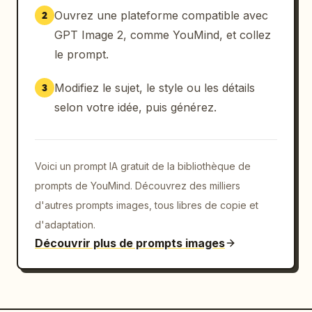
["PROJECTION DE 
Ouvrez une plateforme compatible avec
2
VALEUR","CONFIANCE","EXÉCUTION 
GPT Image 2, comme YouMind, et collez
ACTIVE","Moteur de génération de leads en 
le prompt.
cours"]}},{"position":"bas","scene":"une 
chambre centrale autonome intérieure 
Modifiez le sujet, le style ou les détails
3
monumentale, architecture en pierre sombre ou 
selon votre idée, puis générez.
béton, composition symétrique, hauts murs 
monolithiques, fines fentes lumineuses 
verticales, un monolithe noir rectangulaire 
flottant ou suspendu au centre avec un petit 
Voici un prompt IA gratuit de la bibliothèque de
emblème hexagonal, plateforme circulaire 
prompts de YouMind. Découvrez des milliers
encastrée dans le sol en dessous, sol 
d'autres prompts images, tous libres de copie et
réfléchissant brillant, faisceaux de lumière 
d'adaptation.
froide descendant d'en haut, rares lumières 
Découvrir plus de prompts images
de sol chaudes, atmosphère technologique 
sacrée"}]},"color_palette":
{"count":5,"colors":["noir profond","bleu 
nuit","gris acier","argent brumeux","or chaud 