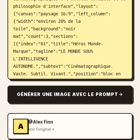
philosophie d'interface","layout":
{"canvas":"paysage 16:9","left_column":
{"width":"environ 20% de la 
toile","background":"noir 
mat","count":3,"sections":
[{"index":"01","title":"Héros Monde-
Marque","tagline":"LE MONDE SOUS 
L'INTELLIGENCE 
AUTONOME.","subtext":"Cinématographique. 
Vaste. Subtil. Vivant.","position":"bloc en 
haut à gauche"},{"index":"02","title":"Héros 
Produit-Rencontre-
GÉNÉRER UNE IMAGE AVEC LE PROMPT
Monde","tagline":"L'INTERFACE EST UNE 
FENÊTRE, PAS LE MONDE.","subtext":"Échelle 
humaine. Échelle système. Une seule 
vue.","position":"bloc au milieu à gauche"},
@Alex Finn
A
{"index":"03","title":"Héros Cœur-Autonome 
Voir l’original
Intérieur","tagline":"LE CŒUR OPÈRE. 