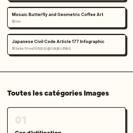
Mosaic Butterfly and Geometric Coffee Art
@Viki
Japanese Civil Code Article 177 Infographic
@Saika Shiva(司馬彩花)@行政書士受験生
Toutes les catégories Images
01
Cas d’utilisation