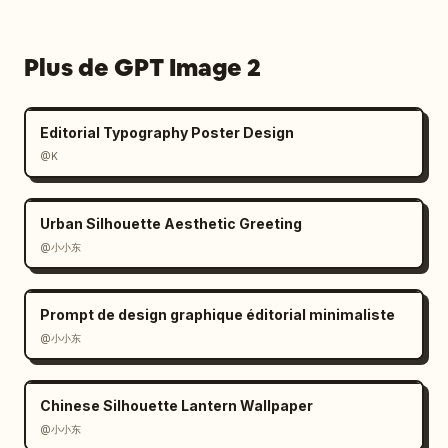
atténué"]},"mood_keywords":
{"count":8,"words":
["cinématographique","vaste","subtil","vivant
Plus de GPT Image 2
","architectonique","intentionnel","silencieu
x","futuriste"]},"rendering":"art conceptuel 
haut de gamme mélangé à une planche de 
Editorial Typography Poster Design
présentation de marque premium, détail 
@K
d'environnement photoréaliste, brouillard 
volumétrique doux, surfaces réfléchissantes, 
contraste discret, composition méticuleuse, 
Urban Silhouette Aesthetic Greeting
esthétique technologique de luxe, pas de 
@小小东
couleurs vives saturées, pas d'éléments 
ludiques"}
Prompt de design graphique éditorial minimaliste
@小小东
Chinese Silhouette Lantern Wallpaper
@小小东