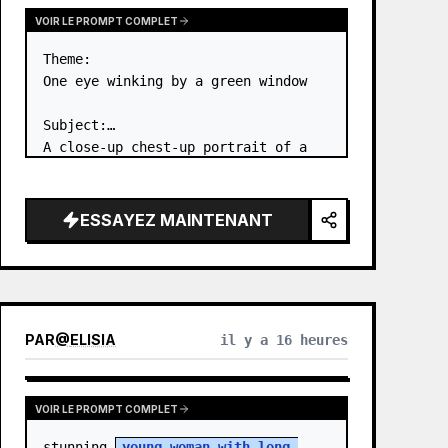
VOIR LE PROMPT COMPLET
Theme:

One eye winking by a green window

Subject:

A close-up chest-up portrait of a 
young woman wearing a 
white lace-
trimmed dress
 leaning her cheek on 
one hand and smiling with one eye 
ESSAYEZ MAINTENANT
closed at a wooden table in a 
{argum…
PAR
@
ELISIA
il y a 16 heures
VOIR LE PROMPT COMPLET
stunning 
young woman with long 