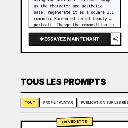
as the character and aesthetic 
base, regenerate it as a square 1:1 
romantic Korean editorial beauty 
portrait. Change the composition to 
a softer side-profile close-up with 
the subject facing right, eyes 
ESSAYEZ MAINTENANT
closed, gently smellin…
TOUS LES PROMPTS
TOUT
PROFIL / AVATAR
PUBLICATION SUR LES R
EN VEDETTE