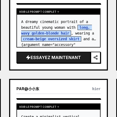
VOIR LE PROMPT COMPLET
A dreamy cinematic portrait of a 
beautiful young woman with 
long, 
wavy golden-blonde hair
, wearing a 
cream-beige oversized shirt
 and a 
{argument name="accessory" 
default="black leather…
ESSAYEZ MAINTENANT
PAR
@
小小东
hier
VOIR LE PROMPT COMPLET
Create a minimalist vertical 