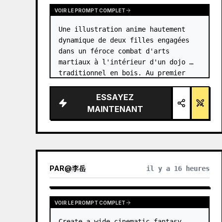
VOIR LE PROMPT COMPLET
Une illustration anime hautement 
dynamique de deux filles engagées 
dans un féroce combat d'arts 
martiaux à l'intérieur d'un dojo 
traditionnel en bois. Au premier 
plan, une fille avec {argument 
name="character 1 hair" 
ESSAYEZ
default="des cheveux noirs en 
MAINTENANT
chignon haut…
PAR
@
李岳
il y a 16 heures
VOIR LE PROMPT COMPLET
Create a wide cinematic fantasy 