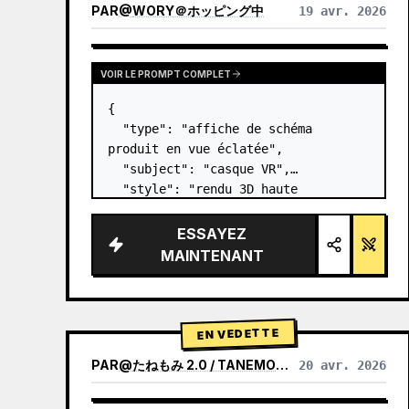
PAR
@
WORY＠ホッピング中
19 avr. 2026
VOIR LE PROMPT COMPLET
{

  "type": "affiche de schéma 
produit en vue éclatée",

  "subject": "casque VR",

  "style": "rendu 3D haute 
technologie épuré, éclairage 
studio, accents lumineux",

ESSAYEZ
  "background": "{argument 
MAINTENANT
name=\"background color\" 
default=\"dégradé doux de violet et 
de ble…
EN VEDETTE
PAR
@
たねもみ 2.0 / TANEMOMI VER2.0
20 avr. 2026