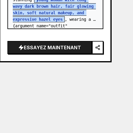
wavy dark brown hair, fair glowing 
skin, soft natural makeup, and 
expressive hazel eyes
, wearing a 
{argument name="outfit" 
default="stylish monochrome deep 
red streetwear outfit consisting of 
a…
ESSAYEZ MAINTENANT