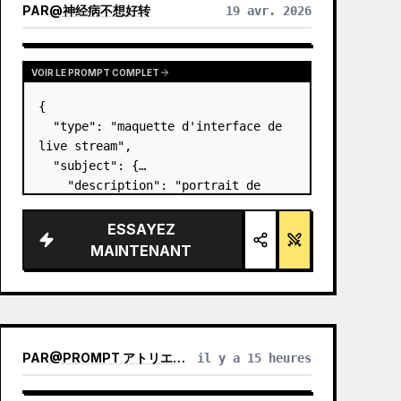
PAR
@
神经病不想好转
19 avr. 2026
VOIR LE PROMPT COMPLET
{

  "type": "maquette d'interface de 
live stream",

  "subject": {

    "description": "portrait de 
Elon Musk
, souriant, portant un t-
shirt noir avec un graphique 
ESSAYEZ
technique blanc",

MAINTENANT
    "background": "le côté gauche 
affic…
PAR
@
PROMPT アトリエ｜AI画像プロンプト
il y a 15 heures