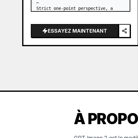
Strict one-point perspective, a 
grand heavenly staircase paved with 
light golden jade, passing through 
the sea of clouds from the bottom…
ESSAYEZ MAINTENANT
À PROPO
GPT Image 2 est le modèl