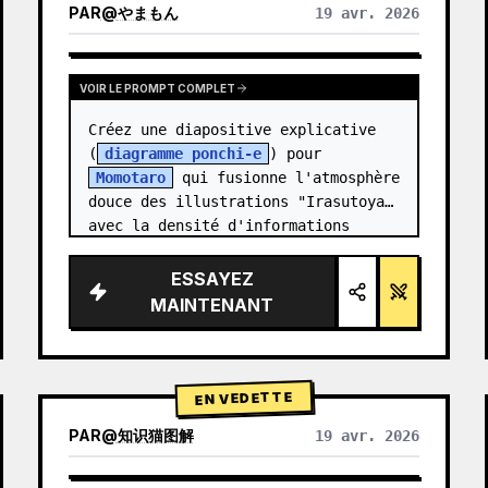
PAR
@
やまもん
19 avr. 2026
VOIR LES RÉSULTATS D'AUTRES MODÈLES
VOIR LE PROMPT COMPLET
Créez une diapositive explicative 
(
diagramme ponchi-e
) pour 
Momotaro
 qui fusionne l'atmosphère 
douce des illustrations "Irasutoya" 
avec la densité d'informations 
impressionnante des "diaposit…
ESSAYEZ
MAINTENANT
EN VEDETTE
PAR
@
知识猫图解
19 avr. 2026