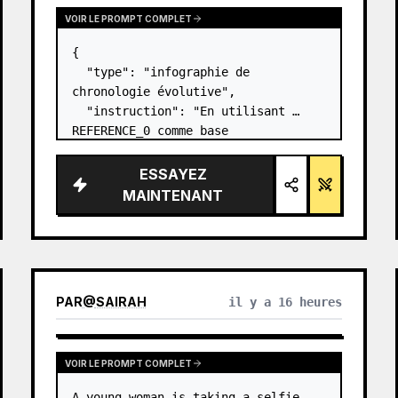
VOIR LE PROMPT COMPLET
{

  "type": "infographie de 
chronologie évolutive",

  "instruction": "En utilisant 
REFERENCE_0 comme base 
structurelle, transformez le design 
vectoriel plat en une infographie 
ESSAYEZ
3D hautement réaliste. Remplacez 
MAINTENANT
les rampes lisses par des marches 
en pierre distinc…
PAR
@
SAIRAH
il y a 16 heures
VOIR LE PROMPT COMPLET
A young woman is taking a selfie, 