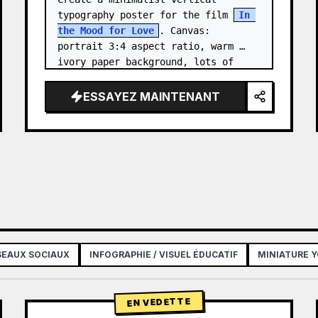
typography poster for the film 
In 
the Mood for Love
. Canvas: 
portrait 3:4 aspect ratio, warm 
ivory paper background, lots of 
negative space, centered 
composition. …
ESSAYEZ MAINTENANT
ÉSEAUX SOCIAUX
INFOGRAPHIE / VISUEL ÉDUCATIF
MINIATURE 
EN VEDETTE