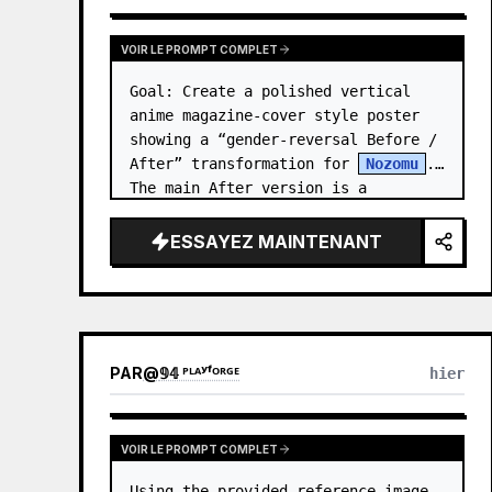
VOIR LE PROMPT COMPLET
Goal: Create a polished vertical 
anime magazine-cover style poster 
showing a “gender-reversal Before / 
After” transformation for 
Nozomu
. 
The main After version is a 
beautiful, cool, androgynous anime 
boy who preserves…
ESSAYEZ MAINTENANT
PAR
@
𝟡𝟜 ᴾᴸᴬʸᶠᴼᴿᴳᴱ
hier
VOIR LE PROMPT COMPLET
Using the provided reference image 