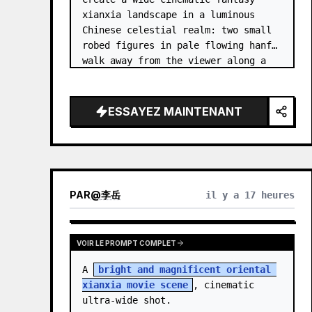
xianxia landscape in a luminous 
Chinese celestial realm: two small 
robed figures in pale flowing hanfu 
walk away from the viewer along a 
glossy white-jade bridge toward an 
enormous ornate palace gate rising 
from a mirror-still l…
ESSAYEZ MAINTENANT
PAR
@
李岳
il y a 17 heures
VOIR LE PROMPT COMPLET
A 
bright and magnificent oriental 
xianxia movie scene
, cinematic 
ultra-wide shot.
