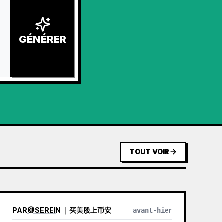
GÉNÉRER
TOUT VOIR
PAR
@
SEREIN ｜买美股上币安
avant-hier