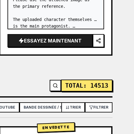
the primary reference.

The uploaded character themselves 
is the main protagonist. …
ESSAYEZ MAINTENANT
TOTAL
:
14513
YOUTUBE
BANDE DESSINÉE / STORYBOARD
TRIER
FILTRER
AFFICHE / FLYER
EN VEDETTE