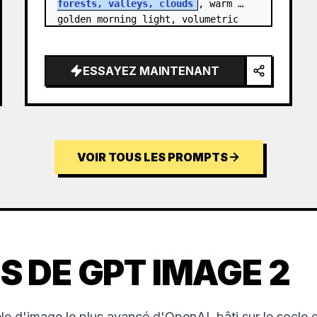
forests, valleys, clouds
, warm 
golden morning light, volumetric 
sun rays, dramatic…
ESSAYEZ MAINTENANT
VOIR TOUS LES PROMPTS
S DE GPT IMAGE 2
e d'image le plus avancé d'OpenAI, bâti sur le socle