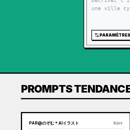
PARAMÈTRE
PROMPTS TENDANC
PAR
@
のぞむ＊AIイラスト
hier