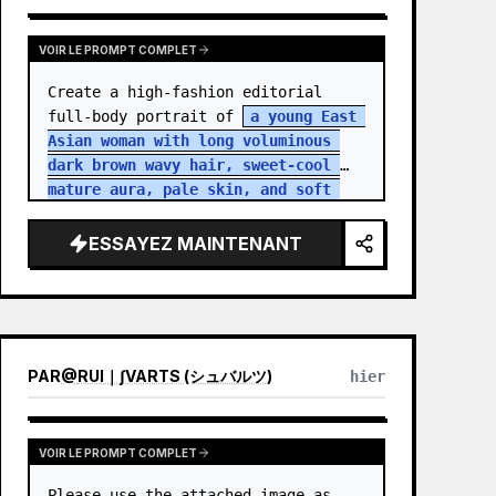
VOIR LE PROMPT COMPLET
Create a high-fashion editorial 
full-body portrait of 
a young East 
Asian woman with long voluminous 
dark brown wavy hair, sweet-cool 
mature aura, pale skin, and soft 
but intense eye contact
 standing 
in an aband…
ESSAYEZ MAINTENANT
PAR
@
RUI｜∫VARTS (シュバルツ)
hier
VOIR LE PROMPT COMPLET
Please use the attached image as 