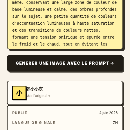
même, conservant une large zone de couleur de 
base lumineuse et calme, des ombres profondes 
sur le sujet, une petite quantité de couleurs 
d'accentuation lumineuses à haute saturation 
et des transitions de couleurs nettes, 
formant une tension onirique et épurée entre 
le froid et le chaud, tout en évitant les 
tons boueux, ternes ou grisâtres. La lumière 
est douce et diffuse, la mise au point est 
GÉNÉRER UNE IMAGE AVEC LE PROMPT
légèrement floue, et les bords présentent un 
léger grain de film et un flou optique, mais 
l'impression générale reste aérienne, 
transparente et moderne. La densité 
@小小东
小
d'informations est très faible, laissant 
Voir l’original
beaucoup d'espace pour que la sensation de 
vitesse puisse respirer ; le texte est 
PUBLIÉ
4 juin 2026
utilisé comme partie intégrante de la 
structure visuelle avec des polices sans-
LANGUE ORIGINALE
ZH
serif modernes d'un blanc pur, les mots-clés 