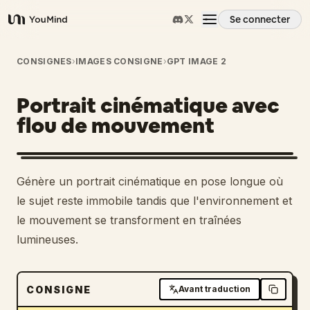
Se connecter
YouMind
Aperçu
CONSIGNES
›
IMAGES CONSIGNE
›
GPT IMAGE 2
Portrait cinématique avec
Cas d'usage
flou de mouvement
Compétences
Génère un portrait cinématique en pose longue où
Invites
le sujet reste immobile tandis que l'environnement et
le mouvement se transforment en traînées
lumineuses.
Tarifs
Télécharger
CONSIGNE
Avant traduction