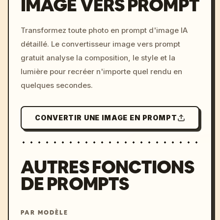
IMAGE VERS PROMPT
/imagine prompt: cinemati
Transformez toute photo en prompt d'image IA
c, cyberpunk sunset, neon
détaillé. Le convertisseur image vers prompt
colors, 8k --v 6.0
gratuit analyse la composition, le style et la
lumière pour recréer n'importe quel rendu en
quelques secondes.
CONVERTIR UNE IMAGE EN PROMPT
AUTRES FONCTIONS
DE PROMPTS
PAR MODÈLE