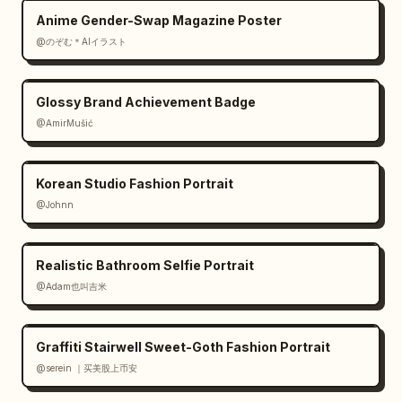
Anime Gender-Swap Magazine Poster
@のぞむ＊AIイラスト
Glossy Brand Achievement Badge
@AmirMušić
Korean Studio Fashion Portrait
@Johnn
Realistic Bathroom Selfie Portrait
@Adam也叫吉米
Graffiti Stairwell Sweet-Goth Fashion Portrait
@serein ｜买美股上币安