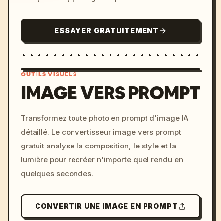
ESSAYER GRATUITEMENT
OUTILS VISUELS
IMAGE VERS PROMPT
/imagine prompt: cinemati
Transformez toute photo en prompt d'image IA
c, cyberpunk sunset, neon
détaillé. Le convertisseur image vers prompt
colors, 8k --v 6.0
gratuit analyse la composition, le style et la
lumière pour recréer n'importe quel rendu en
quelques secondes.
CONVERTIR UNE IMAGE EN PROMPT