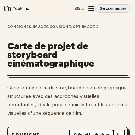
Se connecter
YouMind
Aperçu
CONSIGNES
›
IMAGES CONSIGNE
›
GPT IMAGE 2
Carte de projet de
Cas d'usage
storyboard
cinématographique
Compétences
Invites
Génère une carte de storyboard cinématographique
structurée avec des accroches visuelles
Tarifs
percutantes, idéale pour définir le ton et les priorités
visuelles d'une séquence de film.
Télécharger
CONSIGNE
Avant traduction