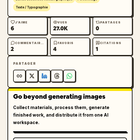
Texte / Typographie
J’AIME
VUES
PARTAGES
6
27.0K
0
COMMENTAIRES
FAVORIS
CITATIONS
2
4
1
PARTAGER
Go beyond generating images
Collect materials, process them, generate
finished work, and distribute it from one AI
workspace.