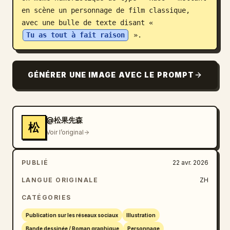
en scène un personnage de film classique, 
Blog
avec une bulle de texte disant « 
Tu as tout à fait raison
 ».
Mises à jour
GÉNÉRER UNE IMAGE AVEC LE PROMPT
@松果先森
松
Voir l’original
PUBLIÉ
22 avr. 2026
LANGUE ORIGINALE
ZH
CATÉGORIES
Publication sur les réseaux sociaux
Illustration
Bande dessinée / Roman graphique
Personnage