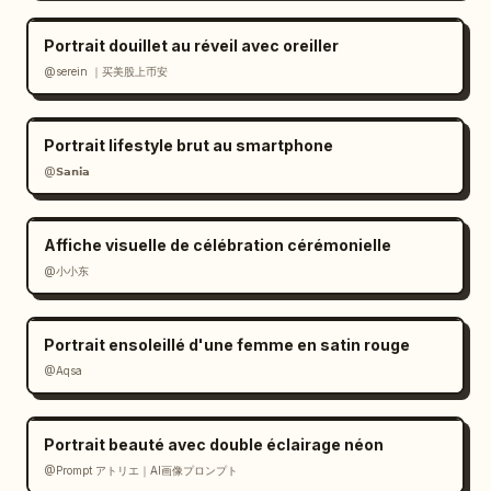
Portrait douillet au réveil avec oreiller
@serein ｜买美股上币安
Portrait lifestyle brut au smartphone
@𝗦𝗮𝗻𝗶𝗮
Affiche visuelle de célébration cérémonielle
@小小东
Portrait ensoleillé d'une femme en satin rouge
@Aqsa
Portrait beauté avec double éclairage néon
@Prompt アトリエ｜AI画像プロンプト