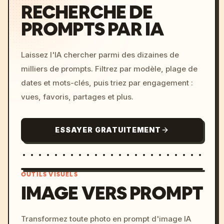
RECHERCHE DE
PROMPTS PAR IA
Laissez l'IA chercher parmi des dizaines de
milliers de prompts. Filtrez par modèle, plage de
dates et mots-clés, puis triez par engagement :
vues, favoris, partages et plus.
ESSAYER GRATUITEMENT
OUTILS VISUELS
IMAGE VERS PROMPT
/imagine prompt: cinemati
Transformez toute photo en prompt d'image IA
c, cyberpunk sunset, neon