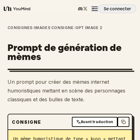
Se connecter
YouMind
Aperçu
CONSIGNES
›
IMAGES CONSIGNE
›
GPT IMAGE 2
Prompt de génération de
Cas d'usage
mèmes
Compétences
Un prompt pour créer des mèmes internet
Invites
humoristiques mettant en scène des personnages
classiques et des bulles de texte.
Tarifs
CONSIGNE
Avant traduction
Télécharger
Un mème humoristique de type « kuso » mettant 