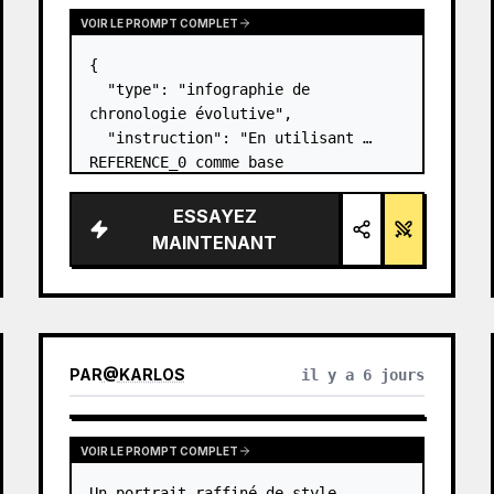
VOIR LE PROMPT COMPLET
{

  "type": "infographie de 
chronologie évolutive",

  "instruction": "En utilisant 
REFERENCE_0 comme base 
structurelle, transformez le design 
vectoriel plat en une infographie 
ESSAYEZ
3D hautement réaliste. Remplacez 
MAINTENANT
les rampes lisses par des marches 
en pierre distinc…
PAR
@
KARLOS
il y a 6 jours
VOIR LE PROMPT COMPLET
Un portrait raffiné de style 