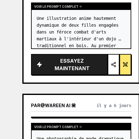
VOIR LE PROMPT COMPLET
Une illustration anime hautement 
dynamique de deux filles engagées 
dans un féroce combat d'arts 
martiaux à l'intérieur d'un dojo 
traditionnel en bois. Au premier 
plan, une fille avec {argument 
name="character 1 hair" 
ESSAYEZ
default="des cheveux noirs en 
MAINTENANT
chignon haut…
PAR
@
WAREEN AI 💟
il y a 6 jours
VOIR LE PROMPT COMPLET
Une photographie de mode dramatique 