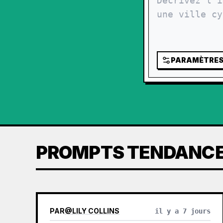
PARAMÈTRE
PROMPTS TENDANC
PAR
@
LILY COLLINS
il y a 7 jours