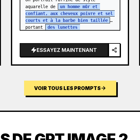
aquarelle de 
un homme mûr et 
confiant, aux cheveux poivre et sel 
courts et à la barbe bien taillée
, 
portant 
des lunettes 
rectangulaires noires
. Il est 
vêtu…
ESSAYEZ MAINTENANT
VOIR TOUS LES PROMPTS
S DE GPT IMAGE 2