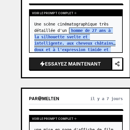
VOIR LE PROMPT COMPLET
Une scène cinématographique très 
détaillée d'un 
homme de 27 ans à 
la silhouette svelte et 
intelligente, aux cheveux châtains 
doux et à l'expression timide et 
innocente
. Il porte une tenue de 
bureau simple, reflétant la routi…
ESSAYEZ MAINTENANT
PAR
@
MELTEN
il y a 7 jours
VOIR LE PROMPT COMPLET
une mise en page d'affiche de film 