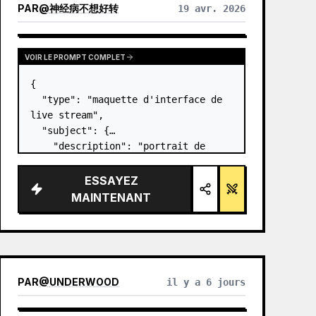
PAR
@
神经病不想好转
19 avr. 2026
VOIR LE PROMPT COMPLET
{

  "type": "maquette d'interface de 
live stream",

  "subject": {

    "description": "portrait de 
Elon Musk
, souriant, portant un t-
shirt noir avec un graphique 
ESSAYEZ
technique blanc",

MAINTENANT
    "background": "le côté gauche 
affic…
PAR
@
UNDERWOOD
il y a 6 jours