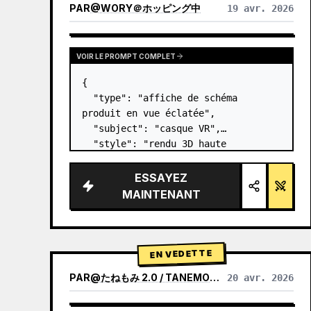
PAR
@
WORY＠ホッピング中
19 avr. 2026
VOIR LE PROMPT COMPLET
{

  "type": "affiche de schéma 
produit en vue éclatée",

  "subject": "casque VR",

  "style": "rendu 3D haute 
technologie épuré, éclairage 
studio, accents lumineux",

ESSAYEZ
  "background": "{argument 
MAINTENANT
name=\"background color\" 
default=\"dégradé doux de violet et 
de ble…
EN VEDETTE
PAR
@
たねもみ 2.0 / TANEMOMI VER2.0
20 avr. 2026