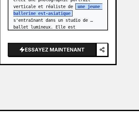
verticale et réaliste de 
une jeune 
ballerine est-asiatique
s'entraînant dans un studio de 
ballet lumineux. Elle est 
représentée en pied dans une 
élégante posture de « standing 
needle » : un pi…
ESSAYEZ MAINTENANT