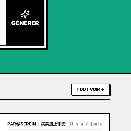
GÉNÉRER
TOUT VOIR
PAR
@
SEREIN ｜买美股上币安
il y a 7 jours