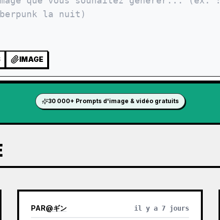
S
IMAGE
30 000+ Prompts d'image & vidéo gratuits
E
PAR
@
ギン
il y a 7 jours