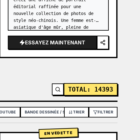
éditorial raffinée pour une 
nouvelle collection de photos de 
style néo-chinois. Une femme est-
asiatique d'âge mûr, pleine de 
grâce, avec {argument name="facial 
features" default="un visage ovale 
ESSAYEZ MAINTENANT
doux, des yeux en amande lumineux,…
TOTAL
:
14393
YOUTUBE
BANDE DESSINÉE / STORYBOARD
TRIER
FILTRER
AFFICHE / FLYER
EN VEDETTE