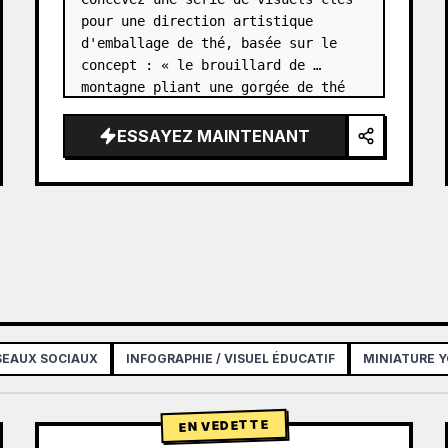
pour une direction artistique 
d'emballage de thé, basée sur le 
concept : « le brouillard de 
montagne pliant une gorgée de thé 
en un relief miniature dans une 
boîte en papier ». Le produit est 
ESSAYEZ MAINTENANT
{argument name="product series" d…
ÉSEAUX SOCIAUX
INFOGRAPHIE / VISUEL ÉDUCATIF
MINIATURE 
EN VEDETTE