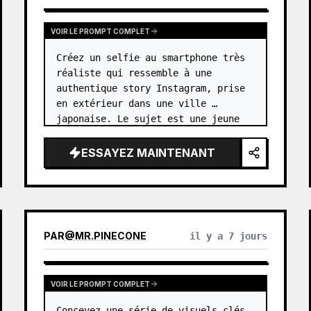
VOIR LE PROMPT COMPLET
Créez un selfie au smartphone très 
réaliste qui ressemble à une 
authentique story Instagram, prise 
en extérieur dans une ville 
japonaise. Le sujet est une jeune 
femme joyeuse, 
sans nom
, avec 
{argument name="hair color…
ESSAYEZ MAINTENANT
PAR
@
MR.PINECONE
il y a 7 jours
VOIR LE PROMPT COMPLET
Concevez une série de visuels clés 