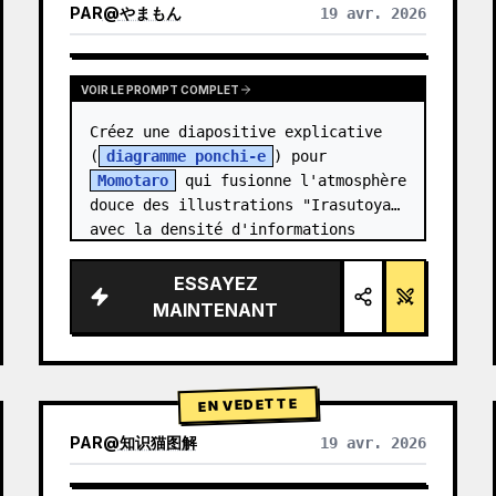
PAR
@
やまもん
19 avr. 2026
VOIR LES RÉSULTATS D'AUTRES MODÈLES
VOIR LE PROMPT COMPLET
Créez une diapositive explicative 
(
diagramme ponchi-e
) pour 
Momotaro
 qui fusionne l'atmosphère 
douce des illustrations "Irasutoya" 
avec la densité d'informations 
impressionnante des "diaposit…
ESSAYEZ
MAINTENANT
EN VEDETTE
PAR
@
知识猫图解
19 avr. 2026