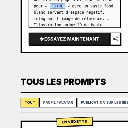
pour « 
TITRE
 » avec un vaste fond 
blanc servant d'espace négatif, 
intégrant l'image de référence. 
Illustration anime 2D de haute 
qualité, rendu cel-shading avec un 
effet 3D doux, utilisant un…
ESSAYEZ MAINTENANT
TOUS LES PROMPTS
TOUT
PROFIL / AVATAR
PUBLICATION SUR LES R
EN VEDETTE