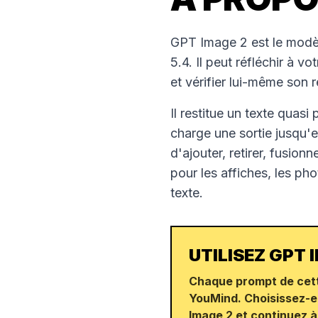
GPT Image 2 est le modèl
5.4. Il peut réfléchir à 
et vérifier lui-même son r
Il restitue un texte quasi
charge une sortie jusqu'e
d'ajouter, retirer, fusion
pour les affiches, les ph
texte.
UTILISEZ GPT
Chaque prompt de cet
YouMind. Choisissez-e
Image 2 et continuez à 