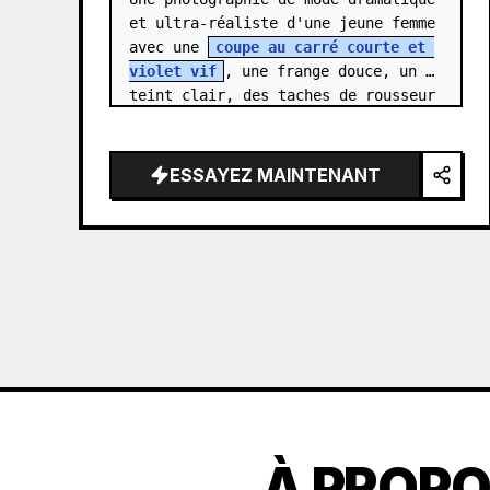
et ultra-réaliste d'une jeune femme 
avec une 
coupe au carré courte et 
violet vif
, une frange douce, un 
teint clair, des taches de rousseur 
naturelles sur les joues et le nez, 
et des yeu…
ESSAYEZ MAINTENANT
À PROPO