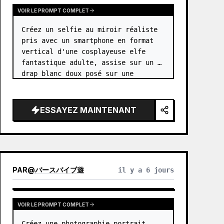
VOIR LE PROMPT COMPLET
Créez un selfie au miroir réaliste 
pris avec un smartphone en format 
vertical d'une cosplayeuse elfe 
fantastique adulte, assise sur un 
drap blanc doux posé sur une 
moquette grise dans une pièce 
minimaliste aux tons beiges. Le 
sujet est {argument name="characte…
ESSAYEZ MAINTENANT
PAR
@
バースバイブ遊
il y a 6 jours
VOIR LE PROMPT COMPLET
Créez une photographie portrait 