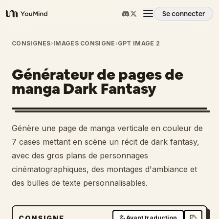
Se connecter
YouMind
Aperçu
CONSIGNES
›
IMAGES CONSIGNE
›
GPT IMAGE 2
Générateur de pages de
Cas d'usage
manga Dark Fantasy
Compétences
Génère une page de manga verticale en couleur de
Invites
7 cases mettant en scène un récit de dark fantasy,
avec des gros plans de personnages
cinématographiques, des montages d'ambiance et
Tarifs
des bulles de texte personnalisables.
Télécharger
CONSIGNE
Avant traduction