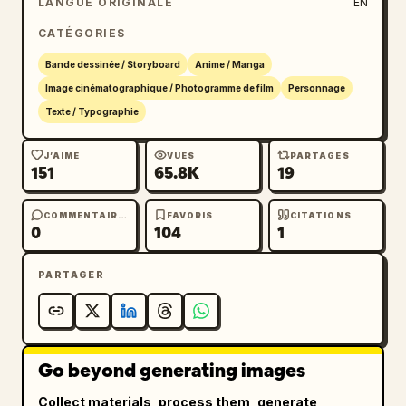
LANGUE ORIGINALE
EN
personnage.",

CATÉGORIES
        "elements": [

          {"type": "text_box", "position": "à 
Bande dessinée / Storyboard
Anime / Manga
droite", "text": "目を覚ますと、そこは見知らぬ世
Image cinématographique / Photogramme de film
Personnage
界。"}

Texte / Typographie
        ]

      },

J’AIME
VUES
PARTAGES
151
65.8K
19
      {

        "tier": 3,

        "description": "Case de montage 
COMMENTAIRES
FAVORIS
CITATIONS
0
104
1
montrant un château gothique, un dragon 
rugissant et le personnage vu de dos.",

PARTAGER
        "elements": [

          {"type": "text_box", "position": "à 
gauche", "text": "魔法、オーラ、そして——ドラゴ
ン。"}

        ]

Go beyond generating images
      },

Collect materials, process them, generate