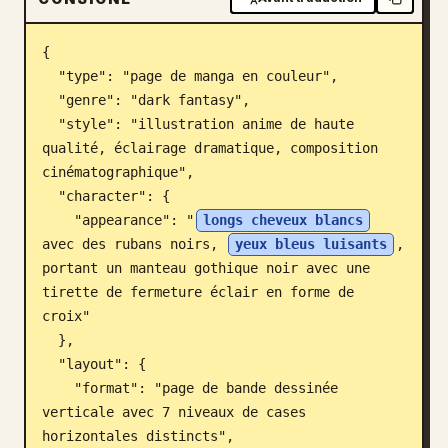
Blog
{

  "type": "page de manga en couleur",

Mises à jour
  "genre": "dark fantasy",

  "style": "illustration anime de haute 
qualité, éclairage dramatique, composition 
cinématographique",

  "character": {

    "appearance": "
longs cheveux blancs
avec des rubans noirs, 
yeux bleus luisants
, 
portant un manteau gothique noir avec une 
tirette de fermeture éclair en forme de 
croix"

  },

  "layout": {

    "format": "page de bande dessinée 
verticale avec 7 niveaux de cases 
horizontales distincts",
