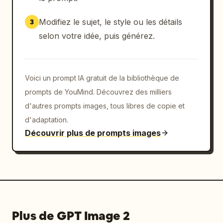
の存在。"},

          {"type": "text_box", "position": 
Modifiez le sujet, le style ou les détails
3
"au centre à droite", "text": "——そう、思われて
selon votre idée, puis générez.
いるだけだ。"}

        ]

      },

      {

Voici un prompt IA gratuit de la bibliothèque de
        "tier": 6,

prompts de YouMind. Découvrez des milliers
        "description": "Case magique 
d'autres prompts images, tous libres de copie et
abstraite. À gauche, un symbole de pique bleu 
d'adaptation.
brillant dans un cercle magique. À droite, 
Découvrir plus de prompts images
une bulle de dialogue numérique brillante.",

        "elements": [

          {"type": "text_box", "position": 
"au centre", "text": "封じられた力。そして、私の
中に残る“記憶”。"},

          {"type": "glowing_text_box", 
"position": "à droite", "text": "「契約しろ」"}

Plus de GPT Image 2
        ]
