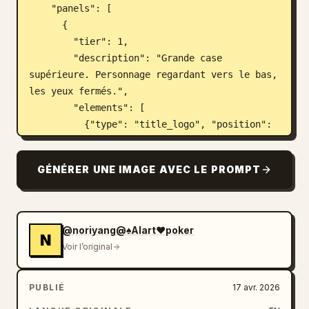
    "panels": [

      {

        "tier": 1,

        "description": "Grande case 
supérieure. Personnage regardant vers le bas, 
les yeux fermés.",

        "elements": [

          {"type": "title_logo", "position": 
"en haut à droite", "text": "
再起動の令嬢 Re:Birth Log
"},

GÉNÉRER UNE IMAGE AVEC LE PROMPT
          {"type": "text_box", "position": 
"en haut à gauche", "text": "
私は——死んだはずだった。
"}

        ]

@noriyang@♠️AIart❤️poker
N
      },

Voir l’original
      {

        "tier": 2,

PUBLIÉ
17 avr. 2026
        "description": "Case horizontale 
étroite. Très gros plan sur l'œil brillant du 