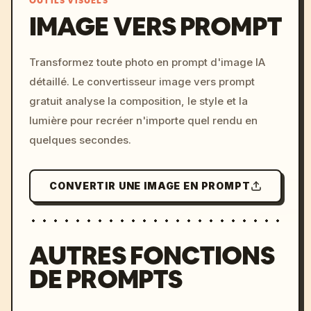
OUTILS VISUELS
IMAGE VERS PROMPT
/imagine prompt: cinemati
Transformez toute photo en prompt d'image IA
c, cyberpunk sunset, neon
détaillé. Le convertisseur image vers prompt
colors, 8k --v 6.0
gratuit analyse la composition, le style et la
lumière pour recréer n'importe quel rendu en
quelques secondes.
CONVERTIR UNE IMAGE EN PROMPT
AUTRES FONCTIONS
DE PROMPTS