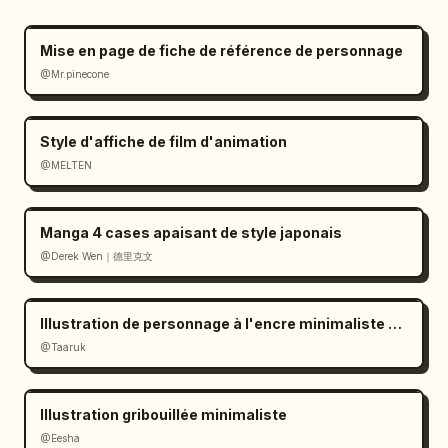
      },

      {

Mise en page de fiche de référence de personnage
        "tier": 7,

@Mr.pinecone
        "description": "Grande case 
inférieure. Personnage regardant devant lui 
avec assurance et un sourire en coin.",

Style d'affiche de film d'animation
        "elements": [

@MELTEN
          {"type": "text_box", "position": 
"en haut à gauche", "text": "……いいだろう。"},

Manga 4 cases apaisant de style japonais
          {"type": "text_box", "position": 
@Derek Wen｜德里克文
"au milieu à gauche", "text": "この手札、全部使
ってやる。"},

          {"type": "text_box", "position": 
Illustration de personnage à l'encre minimaliste en noir et blanc
"en bas à droite", "text": "
@Taaruk
私は——もう、あの“セレナ”じゃない。
"}

        ]

      }

Illustration gribouillée minimaliste
    ]

@Eesha