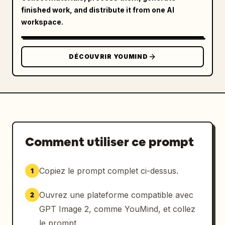
      {

finished work, and distribute it from one AI
        "tier": 4,

workspace.
        "description": "Personnage l'air 
abattu dans une forêt sombre et en ruines.",

        "elements": [

DÉCOUVRIR YOUMIND
          {"type": "text_box", "position": "à 
gauche", "text": "しかも、この身体は……貴族であり
ながら、“役立たず”と呼ばれている。"}

        ]

      },

      {

        "tier": 5,

Comment utiliser ce prompt
        "description": "Case divisée. Le côté 
gauche montre un profil triste. Le côté droit 
Copiez le prompt complet ci-dessus.
1
montre un gros plan déterminé avec des yeux 
brillants.",

Ouvrez une plateforme compatible avec
2
        "elements": [

          {"type": "text_box", "position": "à 
GPT Image 2, comme YouMind, et collez
gauche", "text": "力もない。知性もない。ゴミ同然
le prompt.