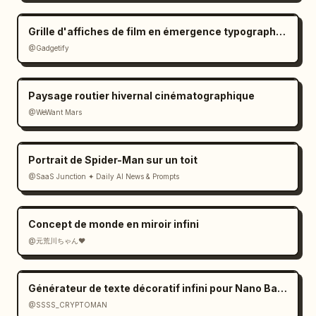
Grille d'affiches de film en émergence typographique
@Gadgetify
Paysage routier hivernal cinématographique
@WeWant Mars
Portrait de Spider-Man sur un toit
@SaaS Junction ✦ Daily AI News & Prompts
Concept de monde en miroir infini
@元荒川ちゃん❤
Générateur de texte décoratif infini pour Nano Banana 2
@SSSS_CRYPTOMAN