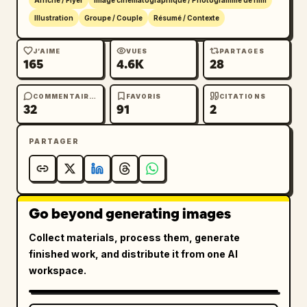
Affiche / Flyer
Image cinématographique / Photogramme de film
Illustration
Groupe / Couple
Résumé / Contexte
J’AIME
VUES
PARTAGES
165
4.6K
28
COMMENTAIRES
FAVORIS
CITATIONS
32
91
2
PARTAGER
Go beyond generating images
Collect materials, process them, generate
finished work, and distribute it from one AI
workspace.