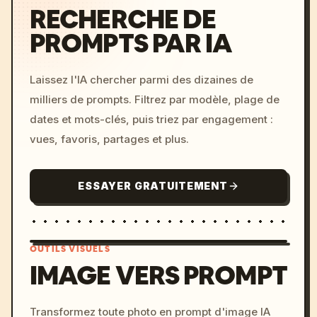
RECHERCHE DE
PROMPTS PAR IA
Laissez l'IA chercher parmi des dizaines de
milliers de prompts. Filtrez par modèle, plage de
dates et mots-clés, puis triez par engagement :
vues, favoris, partages et plus.
ESSAYER GRATUITEMENT
OUTILS VISUELS
IMAGE VERS PROMPT
/imagine prompt: cinemati
Transformez toute photo en prompt d'image IA
c, cyberpunk sunset, neon