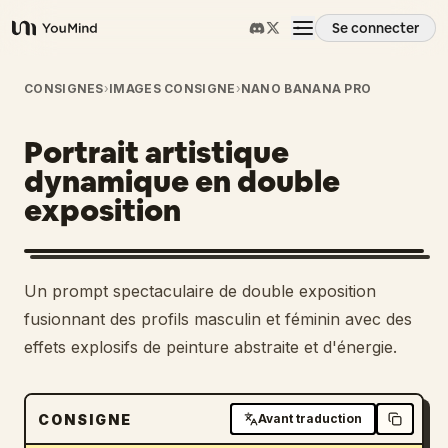
Se connecter
YouMind
Aperçu
CONSIGNES
›
IMAGES CONSIGNE
›
NANO BANANA PRO
Portrait artistique
Cas d'usage
dynamique en double
exposition
Compétences
Invites
Un prompt spectaculaire de double exposition
fusionnant des profils masculin et féminin avec des
Tarifs
effets explosifs de peinture abstraite et d'énergie.
Télécharger
CONSIGNE
Avant traduction