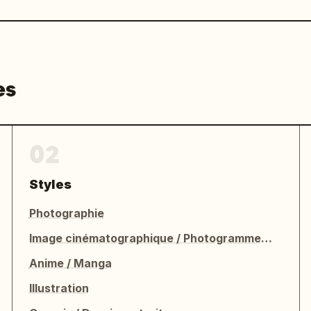
es
02
Styles
Photographie
Image cinématographique / Photogramme de film
Anime / Manga
Illustration