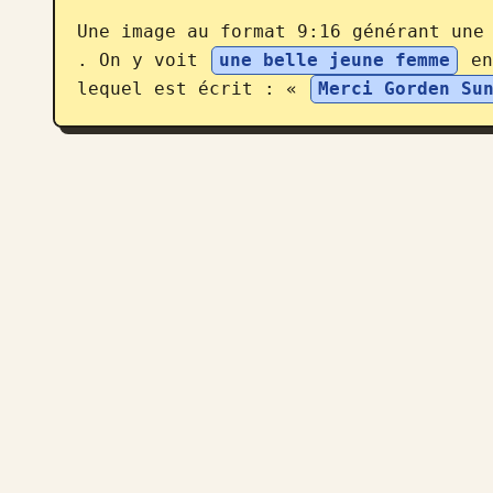
Une image au format 9:16 générant une
. On y voit 
une belle jeune femme
 en
lequel est écrit : « 
Merci Gorden Su