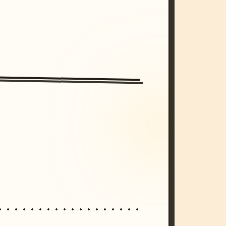
/imagine prompt: cinematic, cyberpunk s
unset, neon colors, 8k --v 6.0