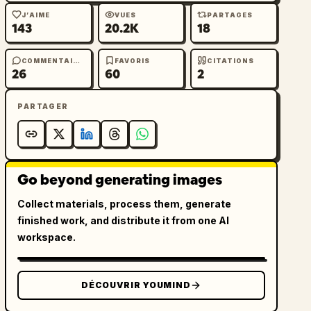
J’AIME
VUES
PARTAGES
143
20.2K
18
COMMENTAIRES
FAVORIS
CITATIONS
26
60
2
PARTAGER
Go beyond generating images
Collect materials, process them, generate
finished work, and distribute it from one AI
workspace.
DÉCOUVRIR YOUMIND