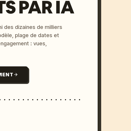
S PAR IA
i des dizaines de milliers
odèle, plage de dates et
 engagement : vues,
MENT