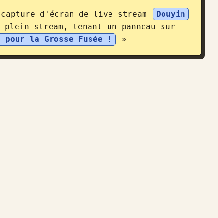
 capture d'écran de live stream 
Douyin
 plein stream, tenant un panneau sur 
n pour la Grosse Fusée !
 »