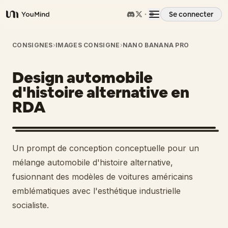
Se connecter
YouMind
Aperçu
CONSIGNES
›
IMAGES CONSIGNE
›
NANO BANANA PRO
Design automobile
Cas d'usage
d'histoire alternative en
RDA
Compétences
Invites
Un prompt de conception conceptuelle pour un
mélange automobile d'histoire alternative,
Tarifs
fusionnant des modèles de voitures américains
emblématiques avec l'esthétique industrielle
socialiste.
Télécharger