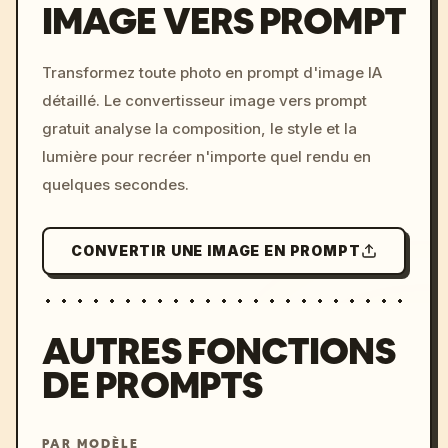
IMAGE VERS PROMPT
/imagine prompt: cinemati
Transformez toute photo en prompt d'image IA
c, cyberpunk sunset, neon
détaillé. Le convertisseur image vers prompt
colors, 8k --v 6.0
gratuit analyse la composition, le style et la
lumière pour recréer n'importe quel rendu en
quelques secondes.
CONVERTIR UNE IMAGE EN PROMPT
AUTRES FONCTIONS
DE PROMPTS
PAR MODÈLE