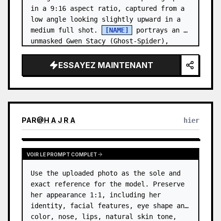
in a 9:16 aspect ratio, captured from a 
low angle looking slightly upward in a 
medium full shot. 
[NAME]
 portrays an 
unmasked Gwen Stacy (Ghost-Spider), 
crouched in a low, heroic la…
ESSAYEZ MAINTENANT
PAR
@
H A J R A
hier
VOIR LE PROMPT COMPLET
Use the uploaded photo as the sole and 
exact reference for the model. Preserve 
her appearance 1:1, including her 
identity, facial features, eye shape and 
color, nose, lips, natural skin tone, 