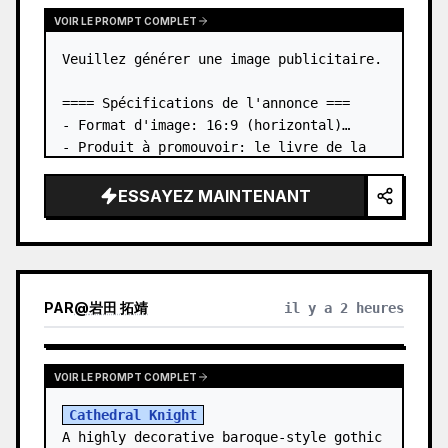
VOIR LE PROMPT COMPLET
Veuillez générer une image publicitaire.

==== Spécifications de l'annonce ===

- Format d'image: 16:9 (horizontal)

- Produit à promouvoir: le livre de la 
première image jointe

- Élément principal: placer le livre de 
ESSAYEZ MAINTENANT
la première image jointe en trois 
dimensions…
PAR
@
岩田 拓靖
il y a 2 heures
VOIR LE PROMPT COMPLET
Cathedral Knight
A highly decorative baroque-style gothic 