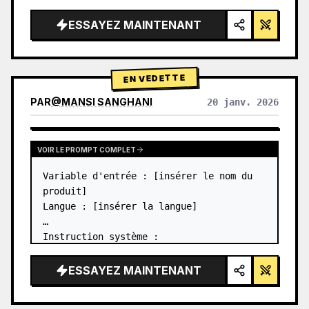
« —{argument name="author…
ESSAYEZ MAINTENANT
EN VEDETTE
PAR
@
MANSI SANGHANI
20 janv. 2026
VOIR LES RÉSULTATS D'AUTRES MODÈLES
VOIR LE PROMPT COMPLET
Variable d'entrée : [insérer le nom du 
produit]

Langue : [insérer la langue]

Instruction système :

Créer une image d'infographie de produit 
en grille Bento en verre liquide premium 
ESSAYEZ MAINTENANT
avec 8 modules (les cartes 2 à 8 
n'affichent que des titres de texte).
