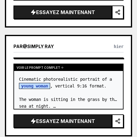
body proportions, hair, its length, 
volume, texture, facial expressi…
ESSAYEZ MAINTENANT
PAR
@
SIMPLY RAY
hier
VOIR LE PROMPT COMPLET
Cinematic photorealistic portrait of a 
young woman
, vertical 9:16 format.

The woman is sitting in the grass by the 
sea at night. …
ESSAYEZ MAINTENANT