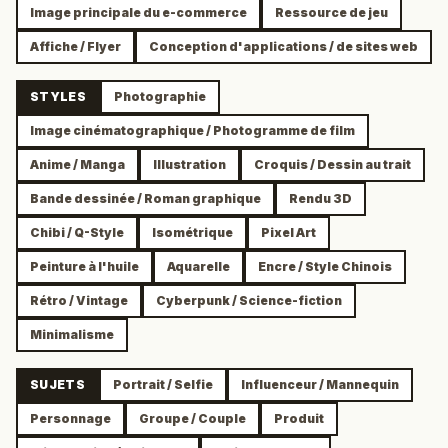
Image principale du e-commerce
Ressource de jeu
Affiche / Flyer
Conception d'applications / de sites web
STYLES
Photographie
Image cinématographique / Photogramme de film
Anime / Manga
Illustration
Croquis / Dessin au trait
Bande dessinée / Roman graphique
Rendu 3D
Chibi / Q-Style
Isométrique
Pixel Art
Peinture à l'huile
Aquarelle
Encre / Style Chinois
Rétro / Vintage
Cyberpunk / Science-fiction
Minimalisme
SUJETS
Portrait / Selfie
Influenceur / Mannequin
Personnage
Groupe / Couple
Produit