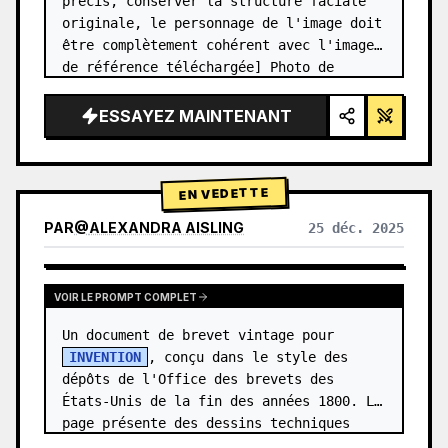
précis, conserver la structure faciale 
originale, le personnage de l'image doit 
être complètement cohérent avec l'image 
de référence téléchargée] Photo de 
studio haut de gamme en grille 2x2. 
Panneau supérieur gauche (fond bl…
ESSAYEZ MAINTENANT
EN VEDETTE
PAR
@
ALEXANDRA AISLING
25 déc. 2025
VOIR LES RÉSULTATS D'AUTRES MODÈLES
VOIR LE PROMPT COMPLET
Un document de brevet vintage pour 
INVENTION
, conçu dans le style des 
dépôts de l'Office des brevets des 
États-Unis de la fin des années 1800. La 
page présente des dessins techniques 
précis avec des légendes numérotées (Fi…