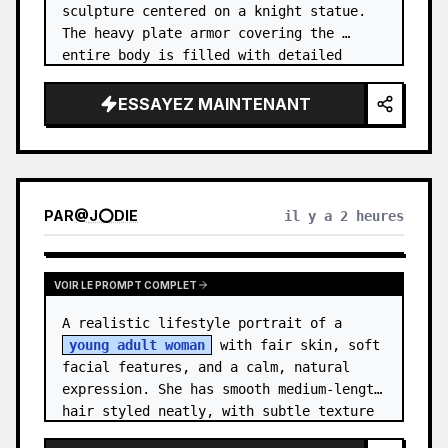
sculpture centered on a knight statue. 
The heavy plate armor covering the 
entire body is filled with detailed 
metal carvings and swirling filigree 
decorations.
ESSAYEZ MAINTENANT
PAR
@
J⭕DIE
il y a 2 heures
VOIR LE PROMPT COMPLET
A realistic lifestyle portrait of a 
young adult woman
 with fair skin, soft 
facial features, and a calm, natural 
expression. She has smooth medium-length 
hair styled neatly, with subtle texture 
and a relaxed appearance. …