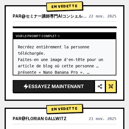
1) Anal…
EN VEDETTE
PAR
@
セミナー講師専門AIコンシェルジュ｜工藤 晶
22 nov. 2025
VOIR LES RÉSULTATS D'AUTRES MODÈLES
VOIR LE PROMPT COMPLET
Recréez entièrement la personne 
téléchargée.

Faites-en une image d'en-tête pour un 
article de blog où cette personne 
présente « Nano Banana Pro ». …
ESSAYEZ MAINTENANT
EN VEDETTE
PAR
@
FLORIAN GALLWITZ
21 nov. 2025