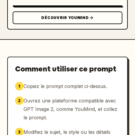
coin inférieur gauche.",

        "copy": {

          "headline": "
DÉCOUVRIR YOUMIND
毎日のごはんを、もっと美味しく。
",

          "product_name": "Everyday Dashi",

          "features": "Sans assaisonnements 
chimiques ni conservateurs ajoutés | Tout 
l'umami des ingrédients.",

          "badge": "Pack Dashi 30 sachets 
inclus"

Comment utiliser ce prompt
        }

      },

Copiez le prompt complet ci-dessus.
1
      {

        "position": "en bas à droite",

Ouvrez une plateforme compatible avec
2
        "theme": "publicité application 
d'investissement fintech",

GPT Image 2, comme YouMind, et collez
        "visuals": "Un smartphone moderne 
le prompt.
affichant un tableau de bord financier avec 
un graphique linéaire bleu et une répartition 
Modifiez le sujet, le style ou les détails
3