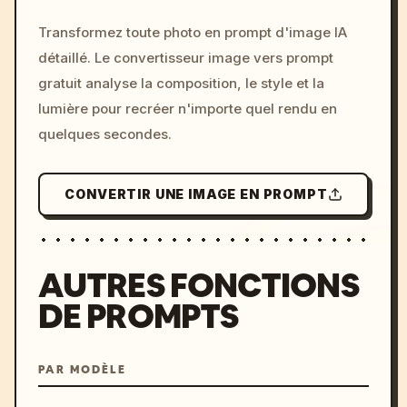
/imagine prompt: cinemati
Transformez toute photo en prompt d'image IA
c, cyberpunk sunset, neon
détaillé. Le convertisseur image vers prompt
colors, 8k --v 6.0
gratuit analyse la composition, le style et la
lumière pour recréer n'importe quel rendu en
quelques secondes.
CONVERTIR UNE IMAGE EN PROMPT
AUTRES FONCTIONS
DE PROMPTS
PAR MODÈLE