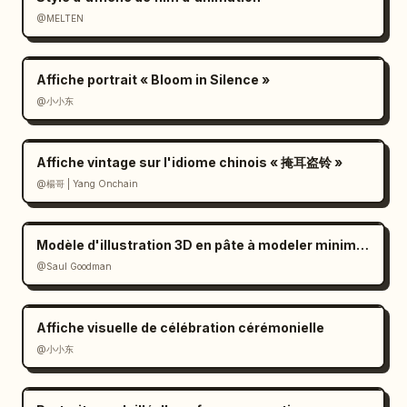
      }

@MELTEN
    ]

  }

Affiche portrait « Bloom in Silence »
}
@小小东
Affiche vintage sur l'idiome chinois « 掩耳盗铃 »
@楊哥 | Yang Onchain
Modèle d'illustration 3D en pâte à modeler minimaliste
@Saul Goodman
Affiche visuelle de célébration cérémonielle
@小小东