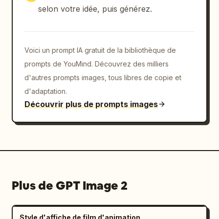
de portefeuille. Fond blanc et bleu clair 
selon votre idée, puis générez.
épuré.",

        "copy": {

          "logo": "M MoneyPath",

Voici un prompt IA gratuit de la bibliothèque de
          "headline": "Pour votre futur moi, 
今はじめる資産形成
",

prompts de YouMind. Découvrez des milliers
          "subheadline": "Application 
d'autres prompts images, tous libres de copie et
d'investissement simple et sûre, même pour 
d'adaptation.
les débutants",

Découvrir plus de prompts images
          "badge": "1 000 yens en points 
offerts pour toute nouvelle inscription !",

          "bottom_features": [

            "Commencez à partir de 100 yens",

            "Frais les plus bas du secteur",

            "Compatible NISA",

            "Ouvrez un compte gratuitement 
Plus de GPT Image 2
d'abord >"

          ]

        }

Style d'affiche de film d'animation