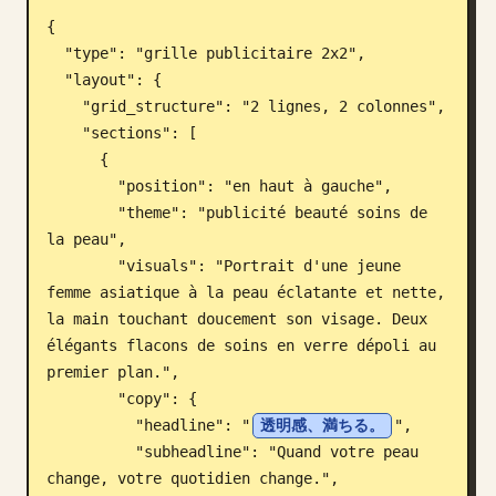
{

Blog
  "type": "grille publicitaire 2x2",

  "layout": {

Mises à jour
    "grid_structure": "2 lignes, 2 colonnes",

    "sections": [

      {

        "position": "en haut à gauche",

        "theme": "publicité beauté soins de 
la peau",

        "visuals": "Portrait d'une jeune 
femme asiatique à la peau éclatante et nette, 
la main touchant doucement son visage. Deux 
élégants flacons de soins en verre dépoli au 
premier plan.",

        "copy": {

          "headline": "
透明感、満ちる。
",

          "subheadline": "Quand votre peau 
change, votre quotidien change.",
