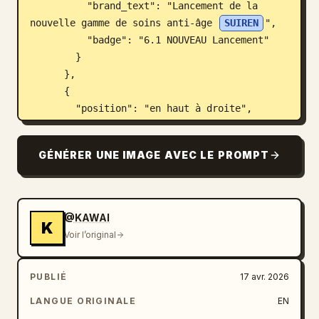
          "brand_text": "Lancement de la 
nouvelle gamme de soins anti-âge 
SUIREN
",

          "badge": "6.1 NOUVEAU Lancement"

        }

      },

      {

        "position": "en haut à droite",

        "theme": "publicité campagne agence 
de voyage",

GÉNÉRER UNE IMAGE AVEC LE PROMPT
        "visuals": "Vue de dos d'une femme en 
chemise blanche et chapeau de paille 
regardant une ville lacustre européenne 
pittoresque avec des montagnes et un clocher. 
@KAWAI
K
Une petite illustration d'avion dans le 
Voir l’original
ciel.",

        "copy": {

PUBLIÉ
17 avr. 2026
          "english_script": "Find your 
Journey",

LANGUE ORIGINALE
EN
          "headline": "
心が動く旅へ。
",
