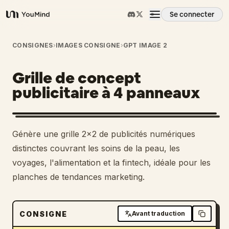
Se connecter
YouMind
Aperçu
CONSIGNES
›
IMAGES CONSIGNE
›
GPT IMAGE 2
Grille de concept
Cas d'usage
publicitaire à 4 panneaux
Compétences
Génère une grille 2x2 de publicités numériques
Invites
distinctes couvrant les soins de la peau, les
voyages, l'alimentation et la fintech, idéale pour les
planches de tendances marketing.
Tarifs
Télécharger
CONSIGNE
Avant traduction