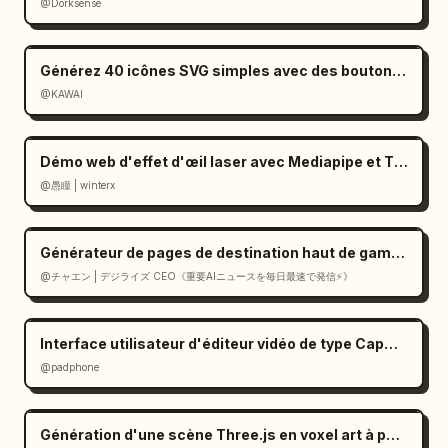
@Dorksense
Générez 40 icônes SVG simples avec des boutons de téléchargement
@KAWAI
Démo web d'effet d'œil laser avec Mediapipe et Three.js
@愚瞳 | winterx
Générateur de pages de destination haut de gamme de style suisse en React
@チャエン | デジライズ CEO《重要AIニュースを毎日最速で発信⚡️》
Interface utilisateur d'éditeur vidéo de type CapCut dans Gemini
@padphone
Génération d'une scène Three.js en voxel art à partir d'une image (prompt)