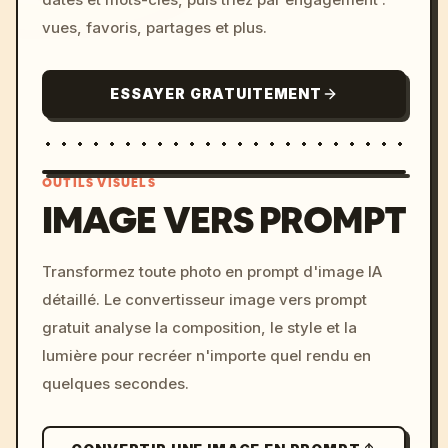
vues, favoris, partages et plus.
ESSAYER GRATUITEMENT
OUTILS VISUELS
IMAGE VERS PROMPT
/imagine prompt: cinemati
Transformez toute photo en prompt d'image IA
c, cyberpunk sunset, neon
détaillé. Le convertisseur image vers prompt
colors, 8k --v 6.0
gratuit analyse la composition, le style et la
lumière pour recréer n'importe quel rendu en
quelques secondes.