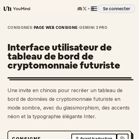
Se connecter
YouMind
Aperçu
CONSIGNES
›
PAGE WEB CONSIGNE
›
GEMINI 3 PRO
Interface utilisateur de
Cas d'usage
tableau de bord de
cryptomonnaie futuriste
Compétences
Invites
Une invite en chinois pour recréer un tableau de
bord de données de cryptomonnaie futuriste en
Tarifs
mode sombre, avec du glassmorphism, des accents
néon et la typographie élégante Inter.
Télécharger
CONSIGNE
Avant traduction