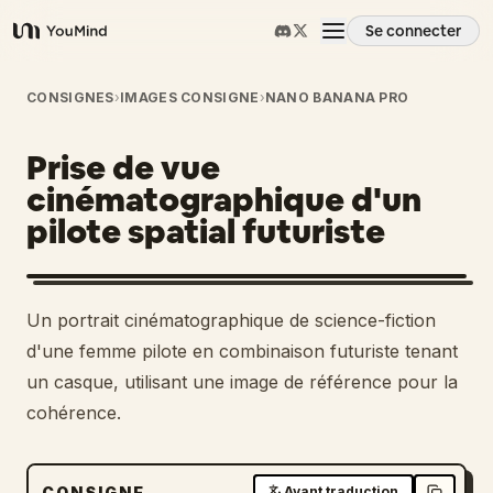
Se connecter
YouMind
Aperçu
CONSIGNES
›
IMAGES CONSIGNE
›
NANO BANANA PRO
Prise de vue
Cas d'usage
cinématographique d'un
pilote spatial futuriste
Compétences
Invites
1
Un portrait cinématographique de science-fiction
d'une femme pilote en combinaison futuriste tenant
Tarifs
un casque, utilisant une image de référence pour la
cohérence.
Télécharger
CONSIGNE
Avant traduction