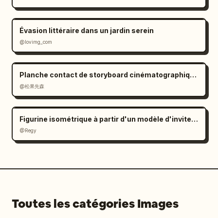
Évasion littéraire dans un jardin serein
@lovimg_com
Planche contact de storyboard cinématographique 3×3 à partir d'une seule image d'entrée
@松果先森
Figurine isométrique à partir d'un modèle d'invite de selfie
@Regy
Toutes les catégories Images