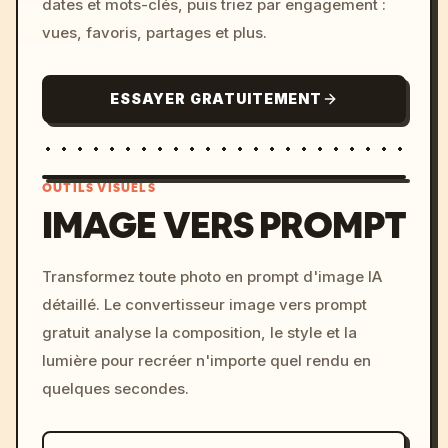
dates et mots-clés, puis triez par engagement :
vues, favoris, partages et plus.
ESSAYER GRATUITEMENT
OUTILS VISUELS
IMAGE VERS PROMPT
/imagine prompt: cinemati
Transformez toute photo en prompt d'image IA
c, cyberpunk sunset, neon
détaillé. Le convertisseur image vers prompt
colors, 8k --v 6.0
gratuit analyse la composition, le style et la
lumière pour recréer n'importe quel rendu en
quelques secondes.