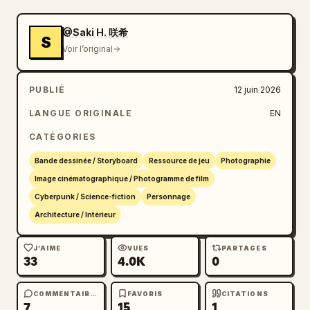
@Saki H. 咲希
S
Voir l’original
PUBLIÉ
12 juin 2026
LANGUE ORIGINALE
EN
CATÉGORIES
Bande dessinée / Storyboard
Ressource de jeu
Photographie
Image cinématographique / Photogramme de film
Cyberpunk / Science-fiction
Personnage
Architecture / Intérieur
J’AIME
VUES
PARTAGES
33
4.0K
0
COMMENTAIRES
FAVORIS
CITATIONS
7
15
1