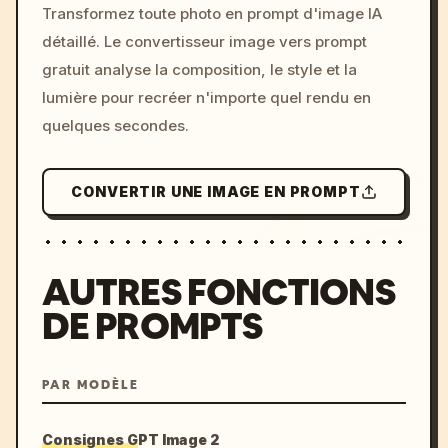
Transformez toute photo en prompt d'image IA
c, cyberpunk sunset, neon
détaillé. Le convertisseur image vers prompt
colors, 8k --v 6.0
gratuit analyse la composition, le style et la
lumière pour recréer n'importe quel rendu en
quelques secondes.
CONVERTIR UNE IMAGE EN PROMPT
AUTRES FONCTIONS
DE PROMPTS
PAR MODÈLE
Consignes GPT Image 2