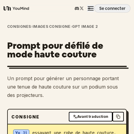
Se connecter
YouMind
Aperçu
CONSIGNES
›
IMAGES CONSIGNE
›
GPT IMAGE 2
Prompt pour défilé de
Cas d'usage
mode haute couture
Compétences
Un prompt pour générer un personnage portant
Invites
une tenue de haute couture sur un podium sous
des projecteurs.
Tarifs
CONSIGNE
Avant traduction
Télécharger
Yu Ji
 essayant une robe de haute couture, 