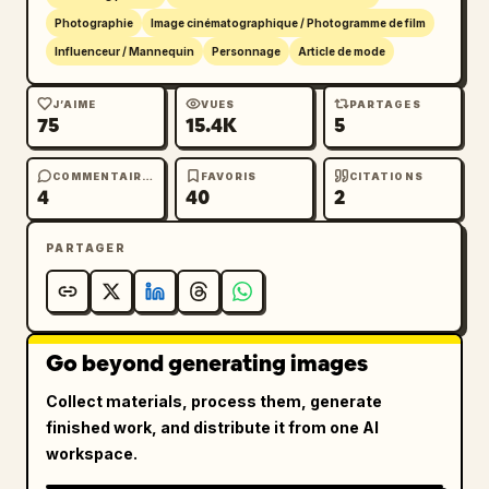
Photographie
Image cinématographique / Photogramme de film
Influenceur / Mannequin
Personnage
Article de mode
J’AIME
VUES
PARTAGES
75
15.4K
5
COMMENTAIRES
FAVORIS
CITATIONS
4
40
2
PARTAGER
Go beyond generating images
Collect materials, process them, generate
finished work, and distribute it from one AI
workspace.