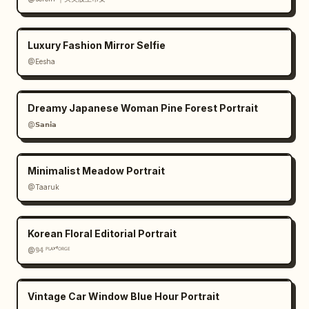
Luxury Fashion Mirror Selfie
@Eesha
Dreamy Japanese Woman Pine Forest Portrait
@𝗦𝗮𝗻𝗶𝗮
Minimalist Meadow Portrait
@Taaruk
Korean Floral Editorial Portrait
@𝟡𝟜 ᴾᴸᴬʸᶠᴼᴿᴳᴱ
Vintage Car Window Blue Hour Portrait