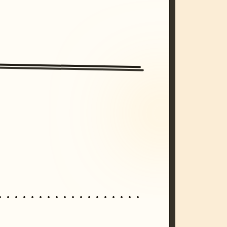
/imagine prompt: cinematic, cyberpunk s
unset, neon colors, 8k --v 6.0