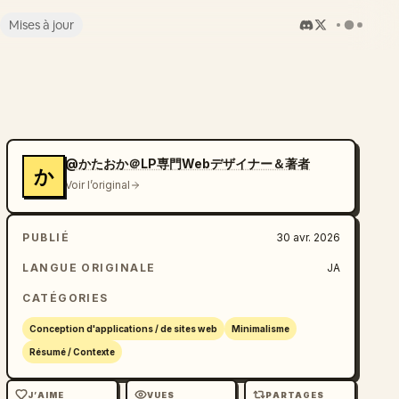
Mises à jour
@かたおか＠LP専門Webデザイナー＆著者
か
Voir l’original
PUBLIÉ
30 avr. 2026
LANGUE ORIGINALE
JA
CATÉGORIES
Conception d'applications / de sites web
Minimalisme
Résumé / Contexte
J’AIME
VUES
PARTAGES