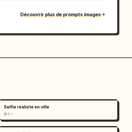
Découvrir plus de prompts images
Selfie réaliste en ville
@ギン