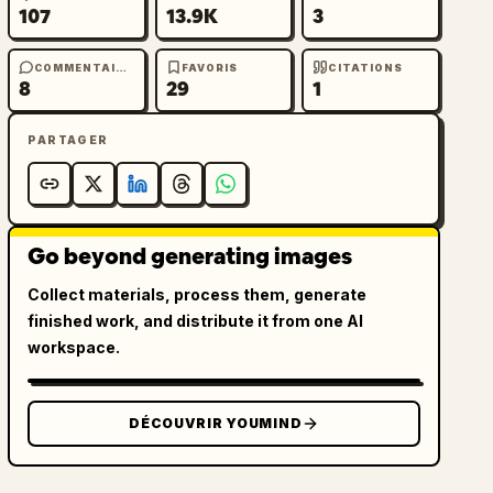
107
13.9K
3
COMMENTAIRES
FAVORIS
CITATIONS
8
29
1
PARTAGER
Go beyond generating images
Collect materials, process them, generate
finished work, and distribute it from one AI
workspace.
DÉCOUVRIR YOUMIND