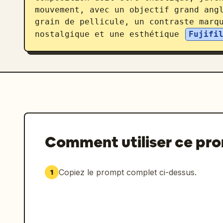
mouvement, avec un objectif grand angl
grain de pellicule, un contraste marqu
nostalgique et une esthétique 
Fujifi
Comment utiliser ce pr
Copiez le prompt complet ci-dessus.
1