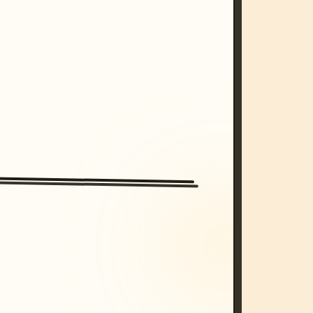
/imagine prompt: cinematic, cyberpunk s
unset, neon colors, 8k --v 6.0