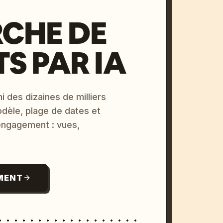
CHE DE
S PAR IA
i des dizaines de milliers
odèle, plage de dates et
 engagement : vues,
MENT