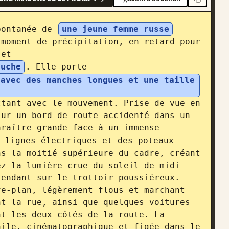
pontanée de 
une jeune femme russe
moment de précipitation, en retard pour 
 et 
ouche
. Elle porte 
avec des manches longues et une taille 
tant avec le mouvement. Prise de vue en 
ur un bord de route accidenté dans un 
araître grande face à un immense 
 lignes électriques et des poteaux 
s la moitié supérieure du cadre, créant 
z la lumière crue du soleil de midi 
endant sur le trottoir poussiéreux. 
e-plan, légèrement flous et marchant 
t la rue, ainsi que quelques voitures 
t les deux côtés de la route. La 
ile, cinématographique et figée dans le 