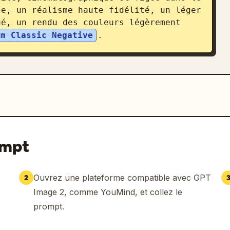
e, un réalisme haute fidélité, un léger 
é, un rendu des couleurs légèrement 
lm Classic Negative
.
ompt
Ouvrez une plateforme compatible avec GPT
2
Image 2, comme YouMind, et collez le
prompt.