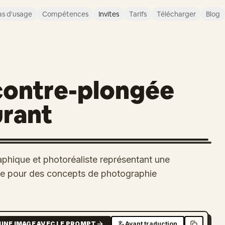
s d'usage
Compétences
Invites
Tarifs
Télécharger
Blog
contre-plongée
rant
hique et photoréaliste représentant une
ale pour des concepts de photographie
UNE IMAGE AVEC LE PROMPT
Avant traduction