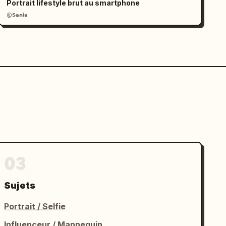
Portrait lifestyle brut au smartphone
@𝗦𝗮𝗻𝗶𝗮
03
Sujets
Portrait / Selfie
Influenceur / Mannequin