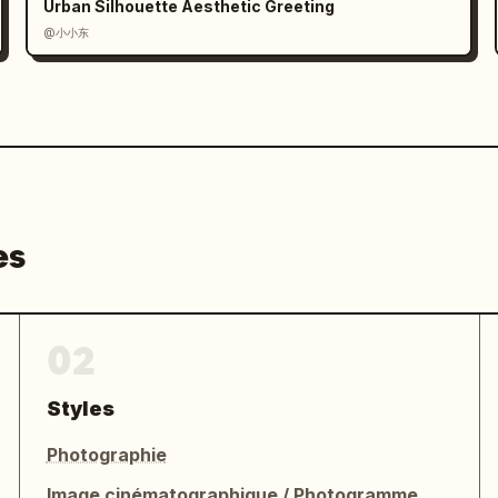
Urban Silhouette Aesthetic Greeting
@小小东
es
02
Styles
Photographie
Image cinématographique / Photogramme de film