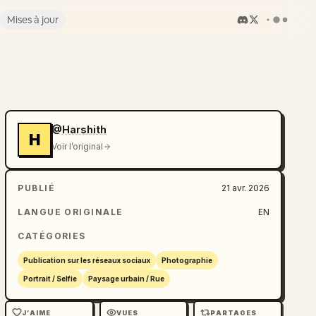
Mises à jour
@Harshith
H
Voir l’original
PUBLIÉ
21 avr. 2026
LANGUE ORIGINALE
EN
CATÉGORIES
Publication sur les réseaux sociaux
Photographie
Portrait / Selfie
Paysage urbain / Rue
J’AIME
VUES
PARTAGES