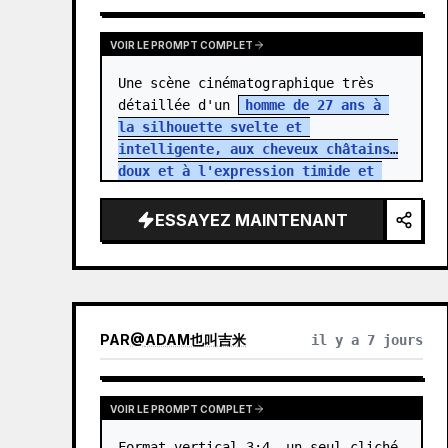
VOIR LE PROMPT COMPLET
Une scène cinématographique très 
détaillée d'un 
homme de 27 ans à 
la silhouette svelte et 
intelligente, aux cheveux châtains 
doux et à l'expression timide et 
innocente
. Il porte une tenue de 
bureau simple, reflétant la routi…
ESSAYEZ MAINTENANT
PAR
@
ADAM也叫吉米
il y a 7 jours
VOIR LE PROMPT COMPLET
Format vertical 3:4, un seul cliché 