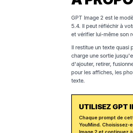
GPT Image 2 est le modèl
5.4. Il peut réfléchir à 
et vérifier lui-même son r
Il restitue un texte quasi
charge une sortie jusqu'e
d'ajouter, retirer, fusion
pour les affiches, les ph
texte.
UTILISEZ GPT
Chaque prompt de cet
YouMind. Choisissez-e
Image 2 et continuez à 