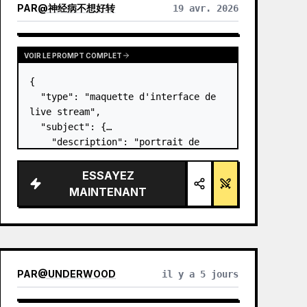
PAR
@
神经病不想好转
19 avr. 2026
VOIR LE PROMPT COMPLET
{

  "type": "maquette d'interface de 
live stream",

  "subject": {

    "description": "portrait de 
Elon Musk
, souriant, portant un t-
shirt noir avec un graphique 
ESSAYEZ
technique blanc",

MAINTENANT
    "background": "le côté gauche 
affic…
PAR
@
UNDERWOOD
il y a 5 jours