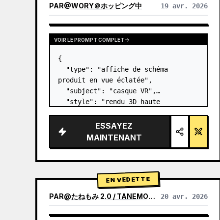
PAR
@
WORY＠ホッピング中
19 avr. 2026
VOIR LE PROMPT COMPLET
{

  "type": "affiche de schéma 
produit en vue éclatée",

  "subject": "casque VR",

  "style": "rendu 3D haute 
technologie épuré, éclairage 
studio, accents lumineux",

ESSAYEZ
  "background": "{argument 
MAINTENANT
name=\"background color\" 
default=\"dégradé doux de violet et 
de ble…
EN VEDETTE
PAR
@
たねもみ 2.0 / TANEMOMI VER2.0
20 avr. 2026