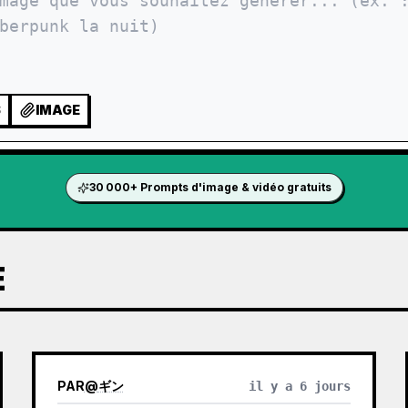
S
IMAGE
30 000+ Prompts d'image & vidéo gratuits
E
PAR
@
ギン
il y a 6 jours