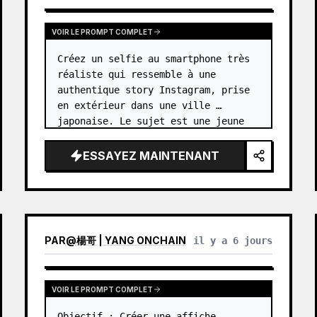
VOIR LE PROMPT COMPLET
Créez un selfie au smartphone très 
réaliste qui ressemble à une 
authentique story Instagram, prise 
en extérieur dans une ville 
japonaise. Le sujet est une jeune 
femme joyeuse, 
sans nom
, avec 
{argument name="hair color…
ESSAYEZ MAINTENANT
PAR
@
楊哥 | YANG ONCHAIN
il y a 6 jours
VOIR LE PROMPT COMPLET
Objectif : Créer une affiche 