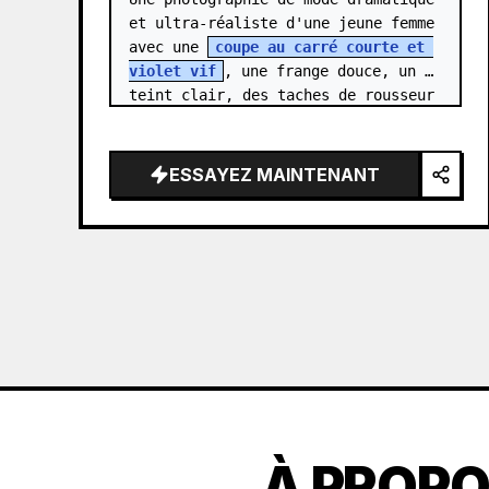
et ultra-réaliste d'une jeune femme 
avec une 
coupe au carré courte et 
violet vif
, une frange douce, un 
teint clair, des taches de rousseur 
naturelles sur les joues et le nez, 
et des yeu…
ESSAYEZ MAINTENANT
À PROPO