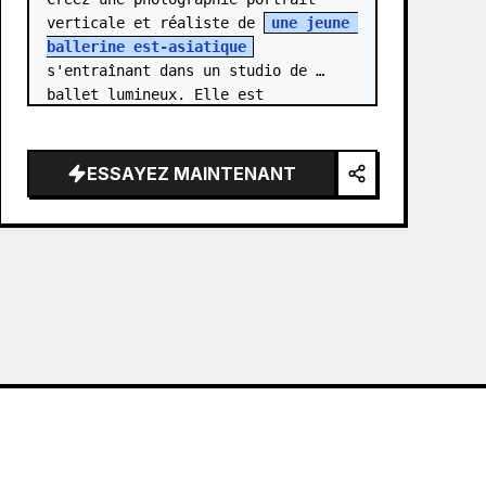
verticale et réaliste de 
une jeune 
ballerine est-asiatique
s'entraînant dans un studio de 
ballet lumineux. Elle est 
représentée en pied dans une 
élégante posture de « standing 
needle » : un pi…
ESSAYEZ MAINTENANT