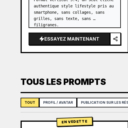
authentique style lifestyle pris au 
smartphone, sans collages, sans 
grilles, sans texte, sans 
filigranes.

Référez-vous uniquement aux 
ESSAYEZ MAINTENANT
{argument name="female features" 
default="traits du visage d'une 
femme asiatique, forme d…
TOUS LES PROMPTS
TOUT
PROFIL / AVATAR
PUBLICATION SUR LES R
EN VEDETTE