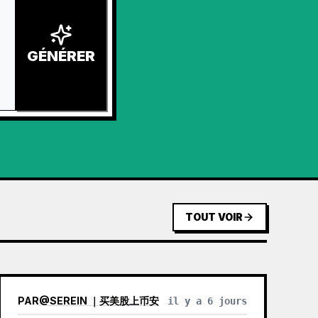
GÉNÉRER
TOUT VOIR
PAR
@
SEREIN ｜买美股上币安
il y a 6 jours