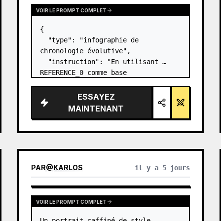
VOIR LE PROMPT COMPLET
{

  "type": "infographie de 
chronologie évolutive",

  "instruction": "En utilisant 
REFERENCE_0 comme base 
structurelle, transformez le design 
vectoriel plat en une infographie 
ESSAYEZ
3D hautement réaliste. Remplacez 
MAINTENANT
les rampes lisses par des marches 
en pierre distinc…
PAR
@
KARLOS
il y a 5 jours
VOIR LE PROMPT COMPLET
Un portrait raffiné de style 