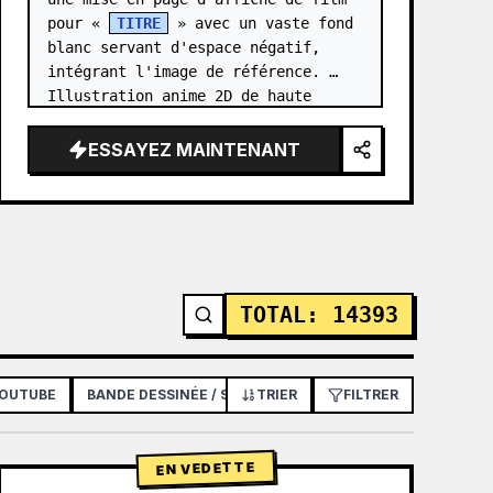
pour « 
TITRE
 » avec un vaste fond 
blanc servant d'espace négatif, 
intégrant l'image de référence. 
Illustration anime 2D de haute 
qualité, rendu cel-shading avec un 
effet 3D doux, utilisant un…
ESSAYEZ MAINTENANT
TOTAL
:
14393
YOUTUBE
BANDE DESSINÉE / STORYBOARD
TRIER
FILTRER
AFFICHE / FLYER
EN VEDETTE