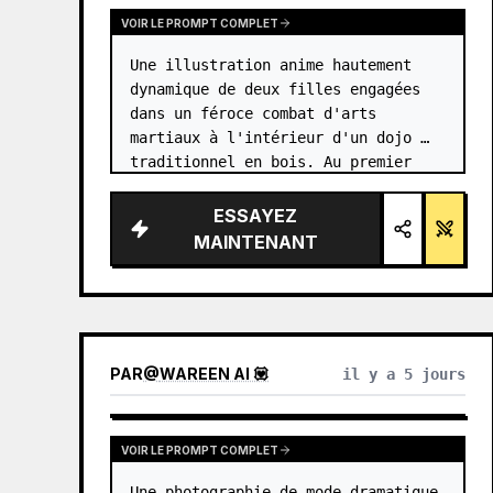
VOIR LE PROMPT COMPLET
Une illustration anime hautement 
dynamique de deux filles engagées 
dans un féroce combat d'arts 
martiaux à l'intérieur d'un dojo 
traditionnel en bois. Au premier 
plan, une fille avec {argument 
name="character 1 hair" 
ESSAYEZ
default="des cheveux noirs en 
MAINTENANT
chignon haut…
PAR
@
WAREEN AI 💟
il y a 5 jours
VOIR LE PROMPT COMPLET
Une photographie de mode dramatique 