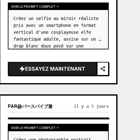
VOIR LE PROMPT COMPLET
Créez un selfie au miroir réaliste 
pris avec un smartphone en format 
vertical d'une cosplayeuse elfe 
fantastique adulte, assise sur un 
drap blanc doux posé sur une 
moquette grise dans une pièce 
minimaliste aux tons beiges. Le 
sujet est {argument name="characte…
ESSAYEZ MAINTENANT
PAR
@
バースバイブ遊
il y a 5 jours
VOIR LE PROMPT COMPLET
Créez une photographie portrait 