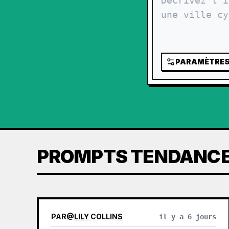
PARAMÈTRE
PROMPTS TENDANC
PAR
@
LILY COLLINS
il y a 6 jours