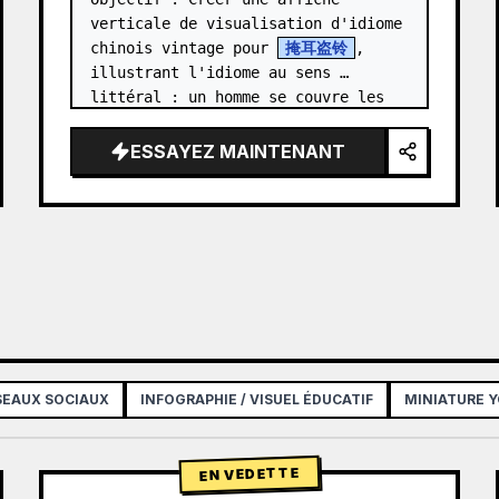
verticale de visualisation d'idiome 
chinois vintage pour 
掩耳盗铃
, 
illustrant l'idiome au sens 
littéral : un homme se couvre les 
oreilles tout en essayant de voler 
une cloche qui sonne.

ESSAYEZ MAINTENANT
Format :…
ÉSEAUX SOCIAUX
INFOGRAPHIE / VISUEL ÉDUCATIF
MINIATURE 
EN VEDETTE