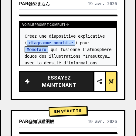
PAR
@
やまもん
19 avr. 2026
VOIR LES RÉSULTATS D'AUTRES MODÈLES
VOIR LE PROMPT COMPLET
Créez une diapositive explicative 
(
diagramme ponchi-e
) pour 
Momotaro
 qui fusionne l'atmosphère 
douce des illustrations "Irasutoya" 
avec la densité d'informations 
impressionnante des "diaposit…
ESSAYEZ
MAINTENANT
EN VEDETTE
PAR
@
知识猫图解
19 avr. 2026