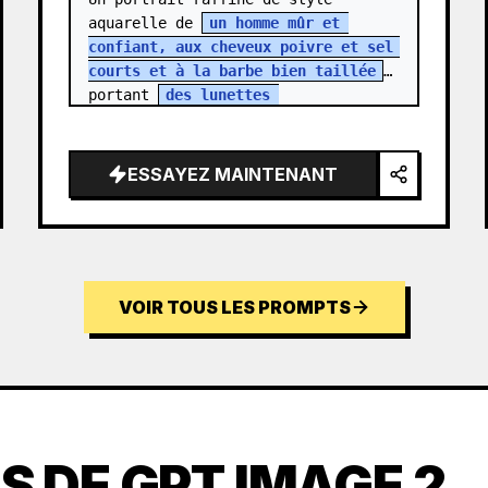
aquarelle de 
un homme mûr et 
confiant, aux cheveux poivre et sel 
courts et à la barbe bien taillée
, 
portant 
des lunettes 
rectangulaires noires
. Il est 
vêtu…
ESSAYEZ MAINTENANT
VOIR TOUS LES PROMPTS
S DE GPT IMAGE 2