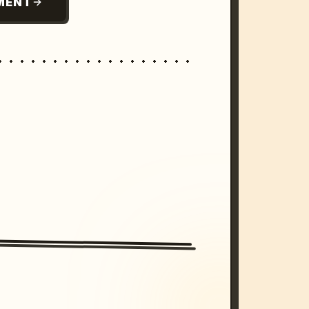
MENT
/imagine prompt: cinematic, cyberpunk s