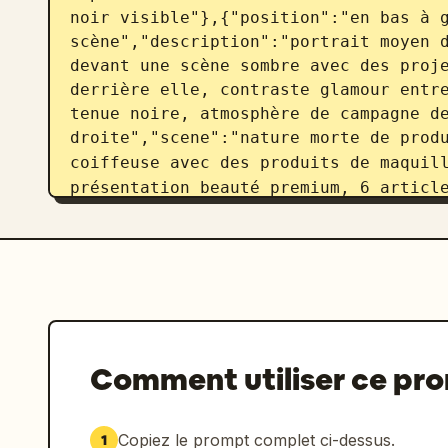
noir visible"},{"position":"en bas à g
scène","description":"portrait moyen d
devant une scène sombre avec des proje
derrière elle, contraste glamour entre
tenue noire, atmosphère de campagne de
droite","scene":"nature morte de produ
coiffeuse avec des produits de maquil
présentation beauté premium, 6 article
ouvert, 1 petit pot de crème, 1 flacon
de mascara noir, 1 flacon de fond de t
ensemble de pinceaux de maquillage com
une trousse à cosmétiques pâle avec le
côtelé avec des fleurs douces, des amp
petite boîte à bijoux dorée"}]},"brand
arrondi dans le coin supérieur droit a
Comment utiliser ce pr
Image 2' en dessous"},"color_palette":
doux","noir","rose poudré atténué"]},"
cinématographique, faible profondeur d
Copiez le prompt complet ci-dessus.
1