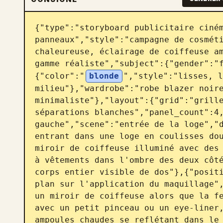
{"type":"storyboard publicitaire ciném
panneaux","style":"campagne de cosméti
chaleureuse, éclairage de coiffeuse am
gamme réaliste","subject":{"gender":"
{"color":"
blonde
","style":"lisses, l
milieu"},"wardrobe":"robe blazer noire
minimaliste"},"layout":{"grid":"grille
séparations blanches","panel_count":4,
gauche","scene":"entrée de la loge","d
entrant dans une loge en coulisses dou
miroir de coiffeuse illuminé avec des 
à vêtements dans l'ombre des deux côté
corps entier visible de dos"},{"positi
plan sur l'application du maquillage",
un miroir de coiffeuse alors que la fe
avec un petit pinceau ou un eye-liner,
ampoules chaudes se reflétant dans le 