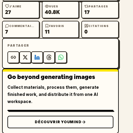
J’AIME
VUES
PARTAGES
27
40.8K
17
COMMENTAIRES
FAVORIS
CITATIONS
7
11
0
PARTAGER
Go beyond generating images
Collect materials, process them, generate
finished work, and distribute it from one AI
workspace.
DÉCOUVRIR YOUMIND