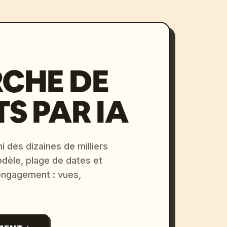
CHE DE
S PAR IA
i des dizaines de milliers
odèle, plage de dates et
 engagement : vues,