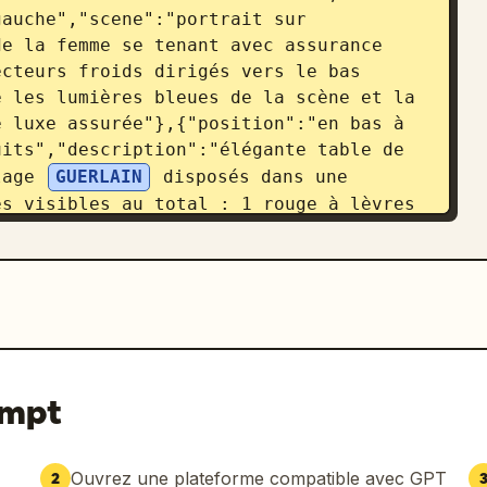
auche","scene":"portrait sur 
e la femme se tenant avec assurance 
cteurs froids dirigés vers le bas 
 les lumières bleues de la scène et la 
 luxe assurée"},{"position":"en bas à 
its","description":"élégante table de 
lage 
GUERLAIN
 disposés dans une 
s visibles au total : 1 rouge à lèvres 
 de parfum ou cosmétique carré, 1 tube 
eint blanc avec bouchon doré, 1 
posé de 2 pinceaux ; inclure également 
 nom de la marque, un vase en verre 
oules de miroir lumineuses et une 
ing":{"overlay_logo":"petit badge 
vec l'inscription 'Pollo AI' et 'GPT 
ompt
{"tones":["beige chaud","or","blanc 
camera":"photographie commerciale 
e champ, style de prise de vue produit 
Ouvrez une plateforme compatible avec GPT
2