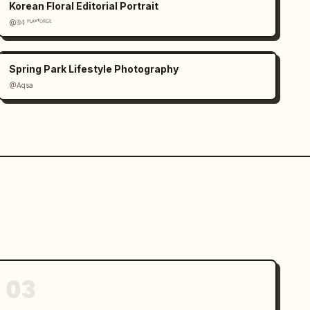
Korean Floral Editorial Portrait
@𝟡𝟜 ᴾᴸᴬʸᶠᴼᴿᴳᴱ
Spring Park Lifestyle Photography
@Aqsa
03