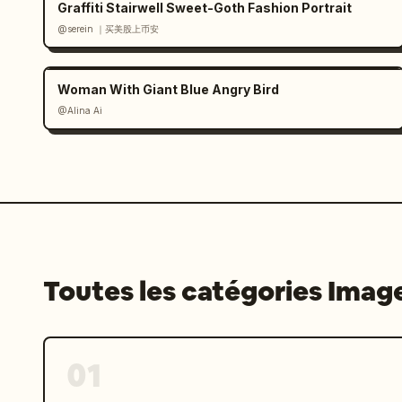
Graffiti Stairwell Sweet-Goth Fashion Portrait
@serein ｜买美股上币安
Woman With Giant Blue Angry Bird
@Alina Ai
Toutes les catégories Imag
01