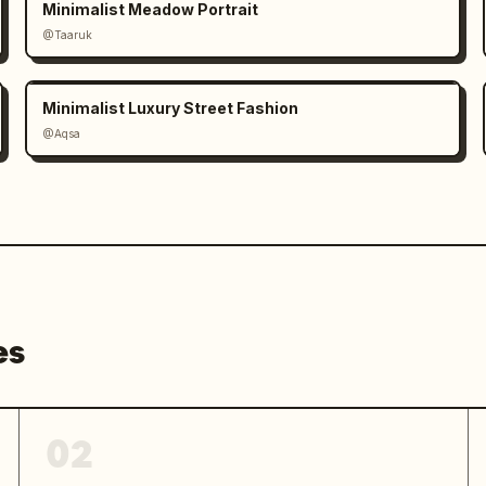
Minimalist Meadow Portrait
@Taaruk
Minimalist Luxury Street Fashion
@Aqsa
es
02