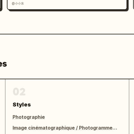
@小小东
es
02
Styles
Photographie
Image cinématographique / Photogramme de film