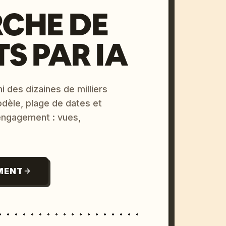
CHE DE
S PAR IA
i des dizaines de milliers
odèle, plage de dates et
 engagement : vues,
MENT