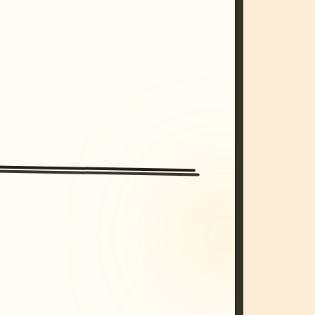
/imagine prompt: cinematic, cyberpunk s
unset, neon colors, 8k --v 6.0