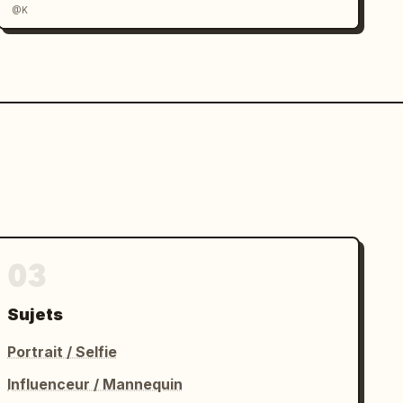
@K
03
Sujets
Portrait / Selfie
Influenceur / Mannequin