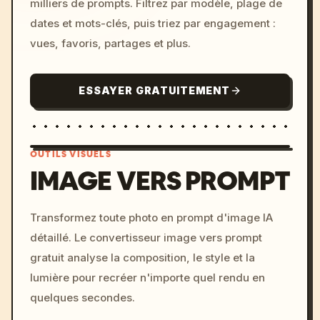
milliers de prompts. Filtrez par modèle, plage de
dates et mots-clés, puis triez par engagement :
vues, favoris, partages et plus.
ESSAYER GRATUITEMENT
OUTILS VISUELS
IMAGE VERS PROMPT
/imagine prompt: cinemati
Transformez toute photo en prompt d'image IA
c, cyberpunk sunset, neon
détaillé. Le convertisseur image vers prompt
colors, 8k --v 6.0
gratuit analyse la composition, le style et la
lumière pour recréer n'importe quel rendu en
quelques secondes.