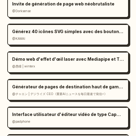
Invite de génération de page web néobrutaliste
@Dorksense
Générez 40 icônes SVG simples avec des boutons de téléchargement
@KAWAI
Démo web d'effet d'œil laser avec Mediapipe et Three.js
@愚瞳 | winterx
Générateur de pages de destination haut de gamme de style suisse en React
@チャエン | デジライズ CEO《重要AIニュースを毎日最速で発信⚡️》
Interface utilisateur d'éditeur vidéo de type CapCut dans Gemini
@padphone