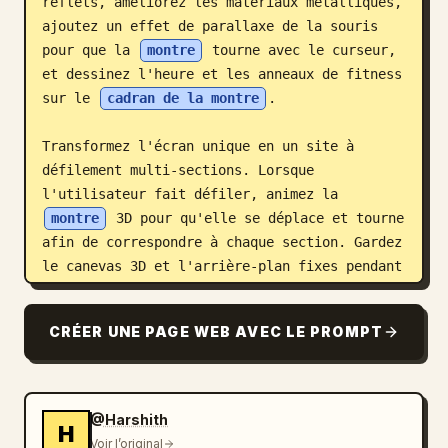
reflets, améliorez les matériaux métalliques, 
ajoutez un effet de parallaxe de la souris 
pour que la 
montre
 tourne avec le curseur, 
et dessinez l'heure et les anneaux de fitness 
sur le 
cadran de la montre
.

Transformez l'écran unique en un site à 
défilement multi-sections. Lorsque 
l'utilisateur fait défiler, animez la 
montre
 3D pour qu'elle se déplace et tourne 
afin de correspondre à chaque section. Gardez 
le canevas 3D et l'arrière-plan fixes pendant 
que le texte défile par-dessus ; seule la 
montre
 bouge.

CRÉER UNE PAGE WEB AVEC LE PROMPT
- canevas fixe : positionnez le canevas
@Harshith
H
Voir l’original